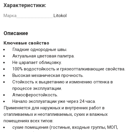
Характеристики:
Марка
Litokol
Инструменты
Описание
Ключевые свойство
Гладкие однородные швы.
Малярный инструмент
Актуальная цветовая палитра.
Специализированный инструмент
Не царапает облицовку.
Пистолеты для ремонта
100% водостойкость и грязеотталкивающие свойства.
Инструмент для штукатурно-отделочных работ
Высокая механическая прочность.
Стойкость к выцветанию и изменению оттенка в
Ещё 2
процессе эксплуатации.
Атмосферостойкость.
Начало эксплуатации уже через 24 часа.
Применяется для наружных и внутренних работ в
Сантехника
отапливаемых и неотапливаемых, сухих и влажных
помещениях всех типов:
сухие помещения (гостиные, входные группы, МОП,