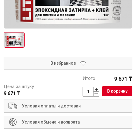
Интерьер и отделка
Лакокрасочные материалы
Герметики
Клеи, жидкие гвозди
Обои
Ещё 5
В избранное
Итого
9 671 ₸
Инженерные системы
Цена за штуку
В корзину
9 671 ₸
Водоснабжение и водоотведение
Условия оплаты и доставки
Условия обмена и возврата
Электро-оборудование