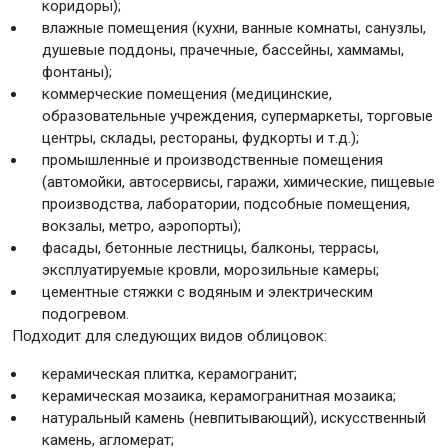
коридоры);
влажные помещения (кухни, ванные комнаты, санузлы,
душевые поддоны, прачечные, бассейны, хаммамы,
Крепежи
фонтаны);
коммерческие помещения (медицинские,
образовательные учреждения, супермаркеты, торговые
Анкеры
центры, склады, рестораны, фудкорты и т.д.);
Монтажные ленты
промышленные и производственные помещения
Канаты, шнуры
(автомойки, автосервисы, гаражи, химические, пищевые
производства, лаборатории, подсобные помещения,
вокзалы, метро, аэропорты);
фасады, бетонные лестницы, балконы, террасы,
эксплуатируемые кровли, морозильные камеры;
Всё для дома и сада
цементные стяжки с водяным и электрическим
подогревом.
Товары для бани и сауны
Подходит для следующих видов облицовок:
Оборудование для клининга и уборки
керамическая плитка, керамогранит;
керамическая мозаика, керамогранитная мозаика;
натуральный камень (невпитывающий), искусственный
камень, агломерат;