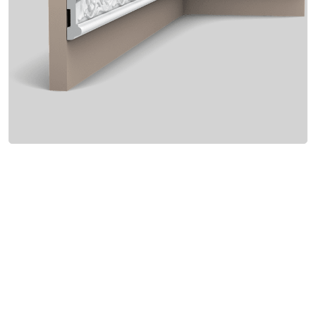
Интерьер и отделка
Лакокрасочные материалы
Герметики
Клеи, жидкие гвозди
Обои
Ещё 5
Инженерные системы
Водоснабжение и водоотведение
Электро-оборудование