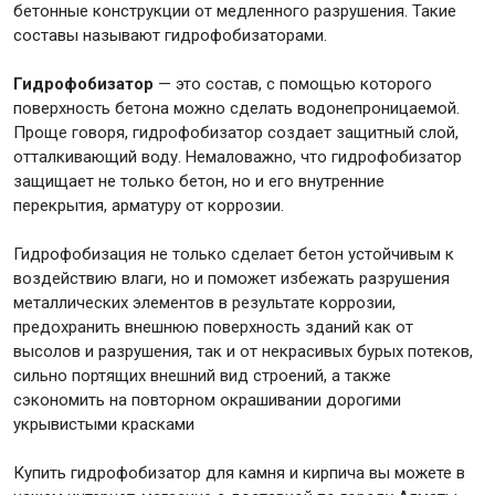
бетонные конструкции от медленного разрушения. Такие
составы называют гидрофобизаторами.
Гидрофобизатор
— это состав, с помощью которого
поверхность бетона можно сделать водонепроницаемой.
Инструменты
Проще говоря, гидрофобизатор создает защитный слой,
отталкивающий воду. Немаловажно, что гидрофобизатор
защищает не только бетон, но и его внутренние
Малярный инструмент
перекрытия, арматуру от коррозии.
Специализированный инструмент
Пистолеты для ремонта
Гидрофобизация не только сделает бетон устойчивым к
воздействию влаги, но и поможет избежать разрушения
Инструмент для штукатурно-отделочных работ
металлических элементов в результате коррозии,
Ещё 2
предохранить внешнюю поверхность зданий как от
высолов и разрушения, так и от некрасивых бурых потеков,
сильно портящих внешний вид строений, а также
сэкономить на повторном окрашивании дорогими
Сантехника
укрывистыми красками
Купить гидрофобизатор для камня и кирпича вы можете в