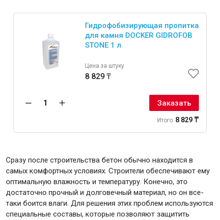
Интерьер и отделка
Гидрофобизирующая пропитка
Лакокрасочные материалы
для камня DOCKER GIDROFOB
Герметики
STONE 1 л
Клеи, жидкие гвозди
Цена за штуку
Обои
8 829 ₸
Ещё 5
Заказать
8 829 ₸
Итого
Инженерные системы
Сразу после строительства бетон обычно находится в
Водоснабжение и водоотведение
самых комфортных условиях. Строители обеспечивают ему
оптимальную влажность и температуру. Конечно, это
достаточно прочный и долговечный материал, но он все-
таки боится влаги. Для решения этих проблем используются
Электро-оборудование
специальные составы, которые позволяют защитить