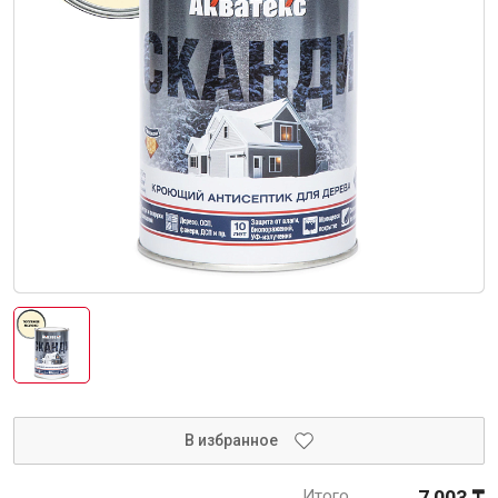
Интерьер и отделка
Лакокрасочные материалы
Герметики
Клеи, жидкие гвозди
Обои
Ещё 5
Инженерные системы
Водоснабжение и водоотведение
В избранное
Электро-оборудование
Итого
7 003 ₸