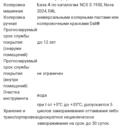
Колеровка
База А по каталогам: NCS S 1950, Nova
машинная
2024, RAL
Колеровка
универсальными колерными пастами или
ручная
колеровочными красками Dali®
Прогнозируемый
срок службы
покрытия
до 12 лет
(снаружи
помещений)
Прогнозируемый
срок службы
покрытия
не ограничен
(внутри
помещений)
Очистка
вода
инструмента
при t от +5°С до +35°С; допускается 5
Хранение и
циклов замораживания-оттаивания либо
транспортировка
однократное нециклическое
замораживание на срок до 30 суток.