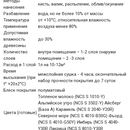
Методы
кисть, валик, распыление, облив/окунание
нанесения
Разбавление
вода, но не более 10% от массы
Температура
от +10°С, относительная влажность
применения
воздуха менее 80%
Допустимая
влажность
до 30%
древесины
Количество
внутри помещения – 1-2 слоя снаружи
слоев
помещения – 2 -3 слоя
Расход в 1 слой
1л на 10-12м²
Время
межслойная сушка - 4 часа; окончательный
высыхания (при
набор прочности покрытия до 7 суток
t° +20±2°C)
Блеск покрытия
полуматовый
Топленое молоко (NCS S 1010-Y)
Альпийское утро (NCS S 3502-Y) Айсберг
(База А) Карамель (NCS S 2040-Y20R)
Цвета (готовые)
Северное море (NCS S 4010-B30G) Фьорд
(NCS S 4010-G50Y) Имбирь (NCS S 4040-
Y30R Лакрица (NCS S 8010-Y30R