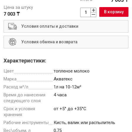
Цена за штуку
В корзину
7 003 ₸
Условия оплаты и доставки
Инструменты
Условия обмена и возврата
Малярный инструмент
Специализированный инструмент
Характеристики:
Пистолеты для ремонта
Цвет
топленое молоко
Инструмент для штукатурно-отделочных работ
Марка
Акватекс
Ещё 2
Расход м²/л
1л на 10-12м²
Время до нанесения
4 часа
следующего слоя
Срок и условия
от +5° до +35°С
Сантехника
хранения
Рабочие инструменты
Кисть, валик или распылитель
Вес\объем, л
0,75