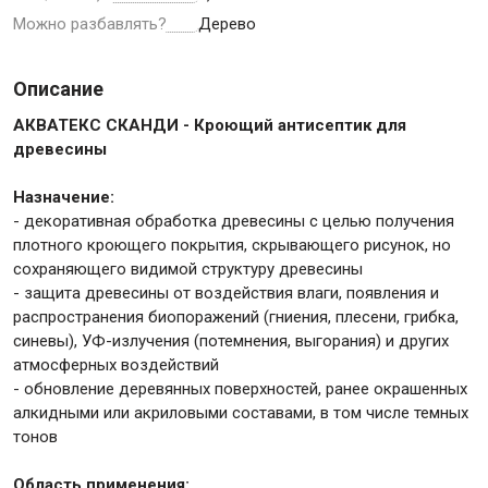
Можно разбавлять?
Дерево
Крепежи
Описание
АКВАТЕКС СКАНДИ - Кроющий антисептик для
Анкеры
древесины
Монтажные ленты
Канаты, шнуры
Назначение:
- декоративная обработка древесины с целью получения
плотного кроющего покрытия, скрывающего рисунок, но
сохраняющего видимой структуру древесины
- защита древесины от воздействия влаги, появления и
Всё для дома и сада
распространения биопоражений (гниения, плесени, грибка,
синевы), УФ-излучения (потемнения, выгорания) и других
Товары для бани и сауны
атмосферных воздействий
- обновление деревянных поверхностей, ранее окрашенных
Оборудование для клининга и уборки
алкидными или акриловыми составами, в том числе темных
тонов
Область применения: