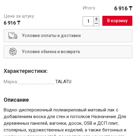
Итого
6 916 ₸
Цена за штуку
В корзину
6 916 ₸
Инструменты
Условия оплаты и доставки
Условия обмена и возврата
Малярный инструмент
Специализированный инструмент
Пистолеты для ремонта
Характеристики:
Инструмент для штукатурно-отделочных работ
Марка
TALATU
Ещё 2
Описание
Водно-дисперсионный полиакриловый матовый лак с
Сантехника
добавлением воска для стен и потолков Назначение Для
деревянных панелей, вагонки, досок, OSB и ДСП плит,
столярных, художественных изделий, а также бетонных и