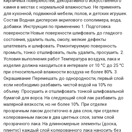
кирпичных поверхностей, декоративного искусственного
камня в местах с нормальной влажностью. Не применять
для кухонной, подвижной мебели, полов, и детских игрушек.
Крепежи
Состав Водная дисперсия акрилового сополимера, вода,
добавки. Инструкция по применению 1. Подготовка
поверхности Новые поверхности шлифовать до гладкого
Анкеры
состояния, удалить пыль, смолу, мелкие дефекты
Монтажные ленты
шпатлевать и шлифовать. Ремонтируемую поверхность
Канаты, шнуры
промыть, тонко отшлифовать, пыль удалить, просушить. 2.
Условия выполнения работ Температура воздуха, лака и
изделия должна находиться в интервале от 10 °С до 25 °С
при относительной влажности воздуха не более 80%. 3.
Окрашивание Перемешать до однородности, первый слой
Всё для дома и сада
если необходимо разбавить чистой водой на 10% по
объему. Просушить и отшлифовать тонкой шлифовальной
бумагой для ворса. На следующий слой лак разбавить до
Товары для бани и сауны
малярной вязкости, но не более 10%. При отделке
Оборудование для клининга и уборки
прозрачным лаком достаточно в два слоя, при отделке
колерованным лаком в два цветных слоя, затем слой
прозрачного лака. На длинномерные элементы (доска,
плинтус) каждый слой колерованного лака наносить без