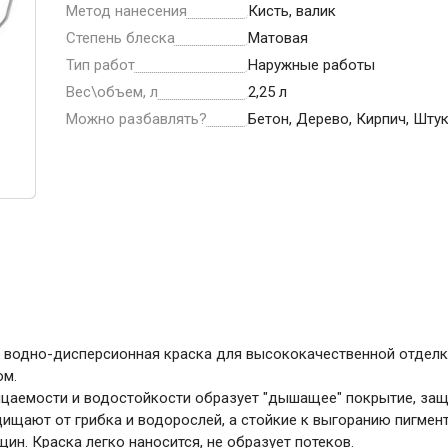
ние
Инструменты
Метод нанесения
Кисть, валик
Степень блеска
Матовая
Малярный инструмент
Тип работ
Наружные работы
Специализированный инструмент
Вес\объем, л
2,25 л
Можно разбавлять?
Бетон, Дерево, Кирпич, Шту
Пистолеты для ремонта
Инструмент для штукатурно-отделочных
работ
Ещё 2
Всё для дома и сада
ая водно-дисперсионная краска для высококачественной отдел
Товары для бани и сауны
ом.
Оборудование для клининга и уборки
цаемости и водостойкости образует "дышащее" покрытие, защ
щищают от грибка и водорослей, а стойкие к выгоранию пигмен
н. Краска легко наносится, не образует потеков.