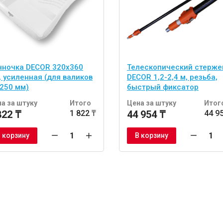
нночка DECOR 320х360
Телескопический стерже
, усиленная (для валиков
DECOR 1,2-2,4 м, резьба,
 250 мм)
быстрый фиксатор
а за штуку
Итого
Цена за штуку
Итог
822 ₸
1 822 ₸
44 954 ₸
44 9
 корзину
В корзину