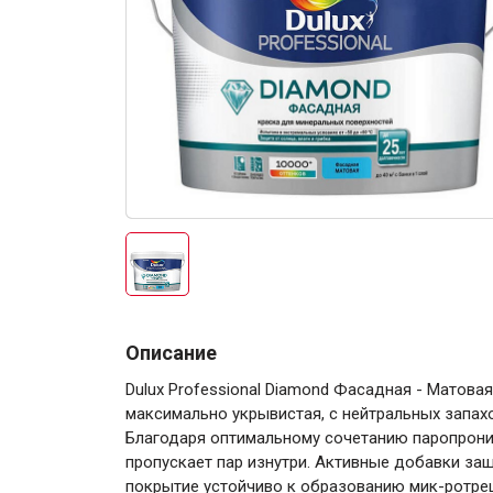
Электро-оборудова
Крепежи
Описание
Dulux Professional Diamond Фасадная - Матов
Анкеры
максимально укрывистая, с нейтральных запах
Монтажные ленты
Благодаря оптимальному сочетанию паропрони
Канаты, шнуры
пропускает пар изнутри. Активные добавки за
покрытие устойчиво к образованию мик-ротрещи