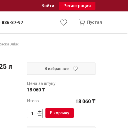
Войти
Регистрация
Пустая
) 836-87-97
раски Dulux
Инженерные системы
25 л
В избранное
одоснабжение и водоотведение
Цена за штуку
18 060 ₸
Итого
18 060 ₸
В корзину