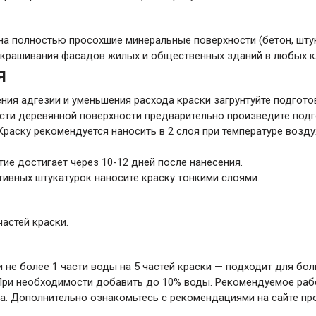
а полностью просохшие минеральные поверхности (бетон, штука
окрашивания фасадов жилых и общественных зданий в любых к
я
ния адгезии и уменьшения расхода краски загрунтуйте подго
ости деревянной поверхности предварительно произведите подг
раску рекомендуется наносить в 2 слоя при температуре возду
е достигает через 10-12 дней после нанесения.
ивных штукатурок наносите краску тонкими слоями.
частей краски.
 не более 1 части воды на 5 частей краски — подходит для б
 При необходимости добавить до 10% воды. Рекомендуемое рабо
йма. Дополнительно ознакомьтесь с рекомендациями на сайте п