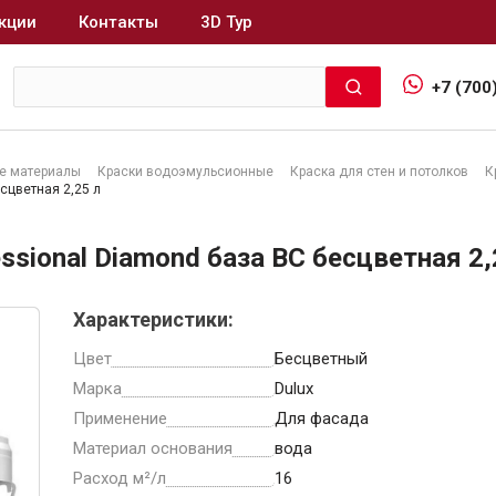
кции
Контакты
3D Тур
+7 (700
е материалы
Краски водоэмульсионные
Краска для стен и потолков
К
сцветная 2,25 л
Интерьер и отделка
ssional Diamond база BC бесцветная 2,
Лакокрасочные материалы
В
Герметики
Характеристики:
Клеи, жидкие гвозди
Цвет
Бесцветный
Обои
Марка
Dulux
Ещё 5
Применение
Для фасада
Материал основания
вода
Расход м²/л
16