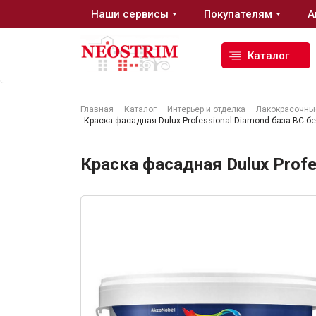
Наши сервисы
Покупателям
А
Каталог
Главная
Каталог
Интерьер и отделка
Лакокрасочны
Краска фасадная Dulux Professional Diamond база BC бе
Стройматериалы
Краска фасадная Dulux Profe
Сухие строительные смеси
Гидроизоляция
Изоляционные материалы
Кровельные материалы
Ещё 2