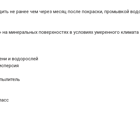
дить не ранее чем через месяц после покраски, промывкой во
на минеральных поверхностях в условиях умеренного климата
ени и водорослей
исперсия
спылитель
класс