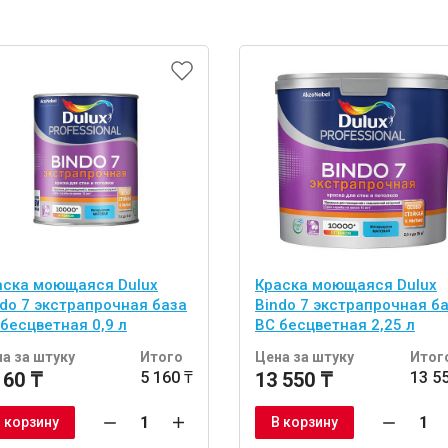
аска моющаяся Dulux
Краска моющаяся Dulux
ndo 7 экстрапрочная база
Bindo 7 экстрапрочная б
бесцветная 0,9 л
BС бесцветная 2,25 л
а за штуку
Итого
Цена за штуку
Итог
160 ₸
5 160 ₸
13 550 ₸
13 5
 корзину
В корзину