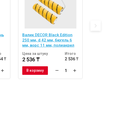
нь
Валик DECOR Black Edition
Адаптер D
250 мм, d 42 мм, бюгель 6
250 - 480 
мм, ворс 11 мм, полиакрил
тигр
о
Цена за штуку
Итого
Цена за шт
54 ₸
2 536 ₸
2 536 ₸
26 976 ₸
В корзину
В корзину