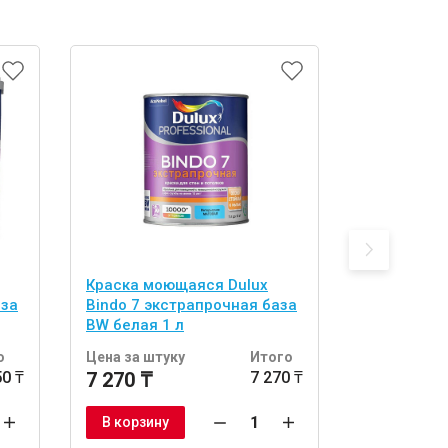
Краска моющаяся Dulux
Краска Dul
аза
Bindo 7 экстрапрочная база
для стен и
BW белая 1 л
бесцветная
о
Цена за штуку
Итого
Цена за шт
50 ₸
7 270 ₸
7 270 ₸
6 570 ₸
В корзину
В корзину