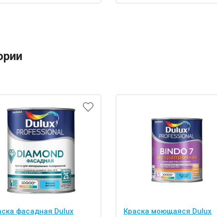
ории
аска фасадная Dulux
Краска моющаяся Dulux