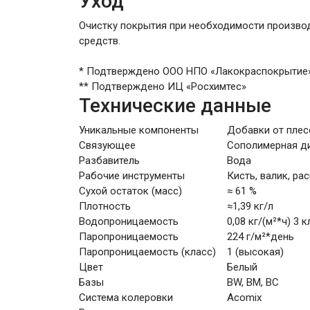
Уход
Очистку покрытия при необходимости произво
средств.
* Подтверждено ООО НПО «Лакокраспокрытие» 
** Подтверждено ИЦ «Росхимтес»
Технические данные
Уникальные компоненты
Добавки от плес
Связующее
Сополимерная д
Разбавитель
Вода
Рабочие инструменты
Кисть, валик, ра
Сухой остаток (масс)
≈ 61 %
Плотность
≈1,39 кг/л
Водопроницаемость
0,08 кг/(м²*ч) 3 
Паропроницаемость
224 г/м²*день
Паропроницаемость (класс)
1 (высокая)
Цвет
Белый
Базы
BW, BM, BC
Система колеровки
Acomix