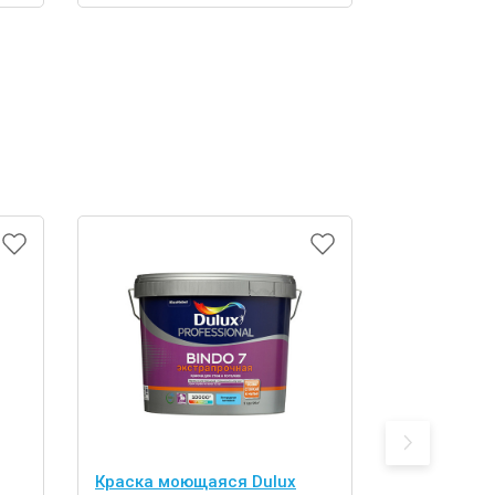
Краска моющаяся Dulux
Краска Dul