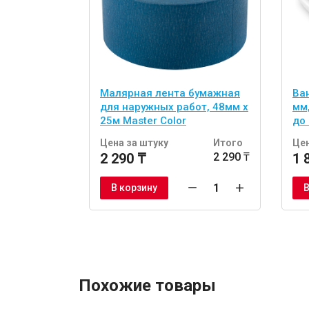
Малярная лента бумажная
Ва
для наружных работ, 48мм x
мм
25м Master Color
до
Цена за штуку
Итого
Цен
2 290 ₸
2 290 ₸
1 
В корзину
В
Похожие товары