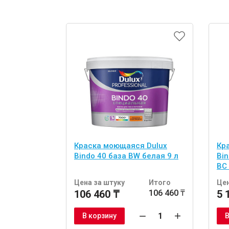
Краска моющаяся Dulux
Кр
Bindo 40 база BW белая 9 л
Bi
BС 
Цена за штуку
Итого
Цен
106 460 ₸
106 460 ₸
5 
В корзину
В