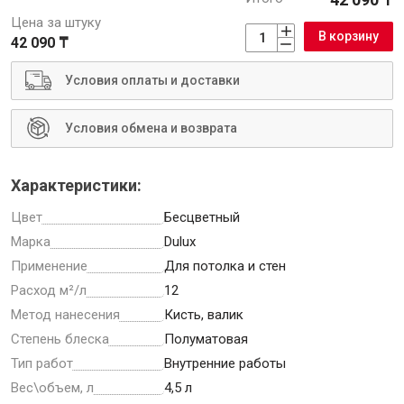
Цена за штуку
В корзину
42 090 ₸
Условия оплаты и доставки
Инструменты
Условия обмена и возврата
Малярный инструмент
Специализированный инструмент
Характеристики:
Пистолеты для ремонта
Цвет
Бесцветный
Инструмент для штукатурно-отделочных работ
Марка
Dulux
Ещё 2
Применение
Для потолка и стен
Расход м²/л
12
Метод нанесения
Кисть, валик
Сантехника
Степень блеска
Полуматовая
Тип работ
Внутренние работы
Вес\объем, л
4,5 л