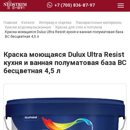
+7 (700) 836-87-97
Главная
Каталог
Интерьер и отделка
Лакокрасочные материалы
Краски водоэмульсионные
Краска для стен и потолков
Краска моющаяся Dulux Ultra Resist кухня и ванная полуматовая база
BC бесцветная 4,5 л
Стройматериалы
Краска моющаяся Dulux Ultra Resist
кухня и ванная полуматовая база BC
бесцветная 4,5 л
Сухие строительные смеси
Гидроизоляция
Изоляционные материалы
Кровельные материалы
Ещё 2