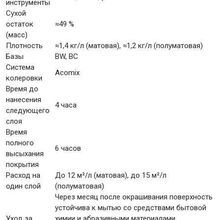
инструменты
Сухой
остаток
≈49 %
(масс)
Плотность
≈1,4 кг/л (матовая), ≈1,2 кг/л (полуматовая)
Базы
BW, BC
Система
Acomix
колеровки
Время до
нанесения
4 часа
следующего
слоя
Время
полного
6 часов
высыхания
покрытия
Расход на
До 12 м²/л (матовая), до 15 м²/л
один слой
(полуматовая)
Через месяц после окрашивания поверхность
устойчива к мытью со средствами бытовой
Уход за
химии и абразивными материалами