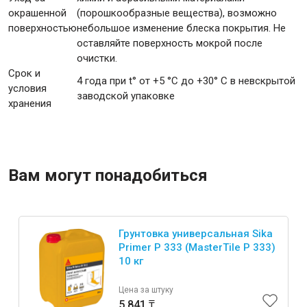
окрашенной
(порошкообразные вещества), возможно
поверхностью
небольшое изменение блеска покрытия. Не
оставляйте поверхность мокрой после
очистки.
Срок и
4 года при t° от +5 °С до +30° С в невскрытой
условия
заводской упаковке
хранения
Вам могут понадобиться
Грунтовка универсальная Sika
Primer P 333 (MasterTile P 333)
10 кг
Цена за штуку
5 841 ₸