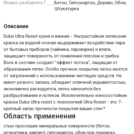
Можно разбавлять?
Бетон, Гипсокартон, Дерево, Обои,
Штукатурка
Крепежи
Описание
Анкеры
Dulux Ultra Resist кухня и ванная - Ультрастойкая латексная
краска на водной основе выдерживает воздействие пара
Монтажные ленты
от бытовых приборов (чайника, пароварки) и влаги,
Канаты, шнуры
защищает поверхность от появления плесени и грибка.
Воск в составе создает "эффект лотоса", защищая от
образования пятен. Особо прочное покрытие легко моется
от загрязнений с использованием чистящих средств. Не
Всё для дома и сада
имеет резкого запаха, обладает отличной укрывистостью,
экономично расходуется, легко наносится без
разбрызгивания и потеков. Исключительно износостойкие
Товары для бани и сауны
краски Dulux Ultra resist с технологией Ultra Resist - это 7-
Оборудование для клининга и уборки
кратный запас прочности покрытия ваших стен.*
Область применения
стью просохшие минеральные поверхности (бетон,
штукатурка, кирпич), гипсокартон, обои под покраску,