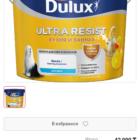
Интерьер и отделка
Лакокрасочные материалы
Герметики
Клеи, жидкие гвозди
Обои
Ещё 5
Инженерные системы
Водоснабжение и водоотведение
В избранное
Электро-оборудование
Итого
42 090 ₸