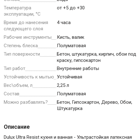
Температура
от +5 до +30
эксплуатации, °С
Крепежи
Время до нанесения
4 часа
следующего слоя
Рабочие инструменты
Кисть, валик
Анкеры
Степень блеска
Полуматовая
Монтажные ленты
Тип поверхности
Бетон, штукатурка, кирпич, обои под
Канаты, шнуры
краску, гипсокартон
Тип работ
Внутренние работы
Устойчивость к мытью
Устойчивая
Всё для дома и сада
Вес\объем, л
2,25 л
Состав
Полуматовая
Можно разбавлять?
Бетон, Гипсокартон, Дерево, Обои,
Товары для бани и сауны
Штукатурка
Оборудование для клининга и уборки
Описание
Dulux Ultra Resist кухня и ванная - Ультрастойкая латексная