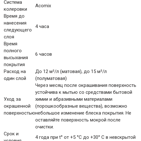
Система
Acomix
колеровки
Время до
нанесения
4 часа
следующего
слоя
Время
полного
6 часов
высыхания
покрытия
Расход на
До 12 м²/л (матовая), до 15 м²/л
один слой
(полуматовая)
Через месяц после окрашивания поверхность
устойчива к мытью со средствами бытовой
Уход за
химии и абразивными материалами
окрашенной
(порошкообразные вещества), возможно
поверхностью
небольшое изменение блеска покрытия. Не
оставляйте поверхность мокрой после
очистки.
Срок и
4 года при t° от +5 °С до +30° С в невскрытой
условия