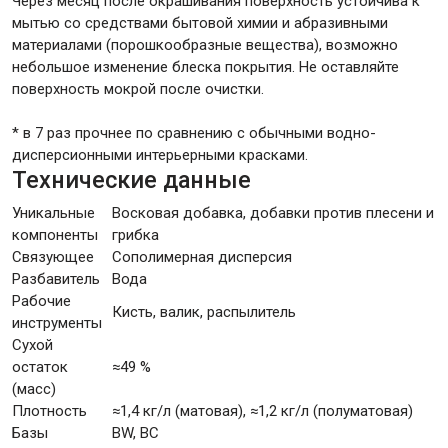
Через месяц после окрашивания поверхность устойчива к
мытью со средствами бытовой химии и абразивными
материалами (порошкообразные вещества), возможно
небольшое изменение блеска покрытия. Не оставляйте
поверхность мокрой после очистки.
* в 7 раз прочнее по сравнению с обычными водно-
дисперсионными интерьерными красками.
Технические данные
Уникальные
Восковая добавка, добавки против плесени и
компоненты
грибка
Связующее
Сополимерная дисперсия
Разбавитель
Вода
Рабочие
Кисть, валик, распылитель
инструменты
Сухой
остаток
≈49 %
(масс)
Плотность
≈1,4 кг/л (матовая), ≈1,2 кг/л (полуматовая)
Базы
BW, BC