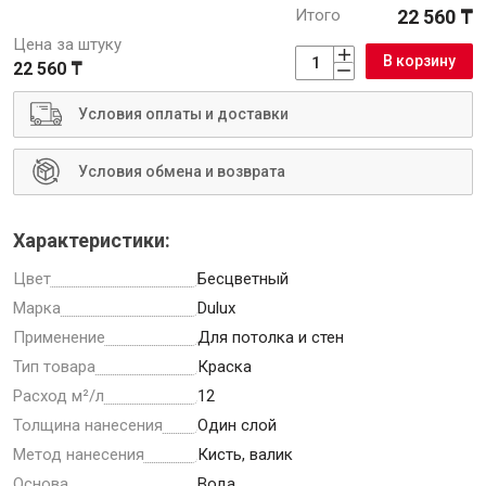
Итого
22 560 ₸
Цена за штуку
В корзину
22 560 ₸
Условия оплаты и доставки
Инструменты
Условия обмена и возврата
Малярный инструмент
Специализированный инструмент
Характеристики:
Пистолеты для ремонта
Инструмент для штукатурно-отделочных работ
Цвет
Бесцветный
Марка
Dulux
Ещё 2
Применение
Для потолка и стен
Тип товара
Краска
Расход м²/л
12
Сантехника
Толщина нанесения
Один слой
Метод нанесения
Кисть, валик
Основа
Вода