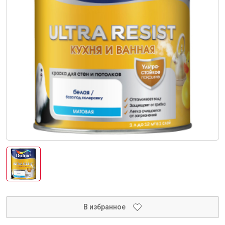
Интерьер и отделка
Лакокрасочные материалы
Герметики
Клеи, жидкие гвозди
Обои
Ещё 5
Инженерные системы
Водоснабжение и водоотведение
В избранное
Электро-оборудование