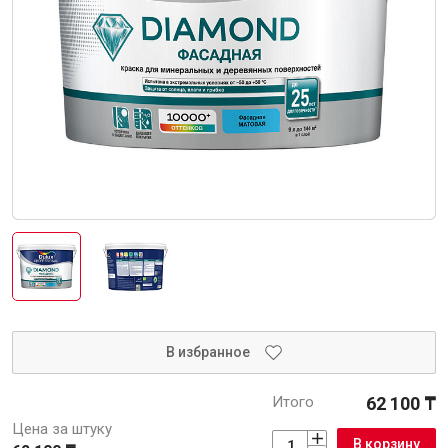
Интерьер и отделка
Лакокрасочные материалы
Герметики
Клеи, жидкие гвозди
Обои
Ещё 5
Инженерные системы
Водоснабжение и водоотведение
В избранное
Итого
62 100 ₸
Электро-оборудование
Цена за штуку
В корзину