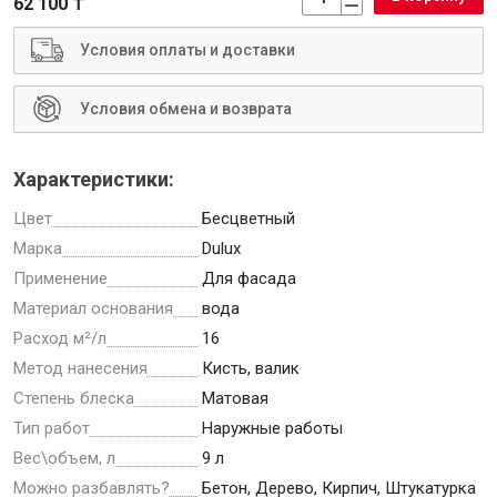
62 100 ₸
Условия оплаты и доставки
Условия обмена и возврата
Инструменты
Характеристики:
Малярный инструмент
Цвет
Бесцветный
Специализированный инструмент
Марка
Dulux
Пистолеты для ремонта
Применение
Для фасада
Инструмент для штукатурно-отделочных работ
Материал основания
вода
Ещё 2
Расход м²/л
16
Метод нанесения
Кисть, валик
Степень блеска
Матовая
Сантехника
Тип работ
Наружные работы
Вес\объем, л
9 л
Можно разбавлять?
Бетон, Дерево, Кирпич, Штукатурка