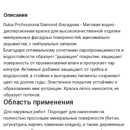
Описание
Крепежи
Dulux Professional Diamond Фасадная - Матовая водно-
дисперсионная краска для высококачественной отделки
Анкеры
минеральных фасадных поверхностей, максимально
Монтажные ленты
укрывистая, с нейтральных запахом.
Благодаря оптимальному сочетанию паропроницаемости и
Канаты, шнуры
водостойкости образует "дышащее" покрытие, защищает
поверхность от проникновения влаги и пропускает пар
изнутри. Активные добавки защищают от грибка и
водорослей, а стойкие к выгоранию пигменты сохраняют
Всё для дома и сада
цвет на долгие годы. Эластичное покрытие устойчиво к
образованию мик-ротрещин. Краска легко наносится, не
образует потеков.
Товары для бани и сауны
Область применения
Оборудование для клининга и уборки
Для наружных работ. Подходит для нанесения на
полностью просохшие минеральные поверхности (бетон,
штукатурка, кирпич, каменная кладка), а также деревянные