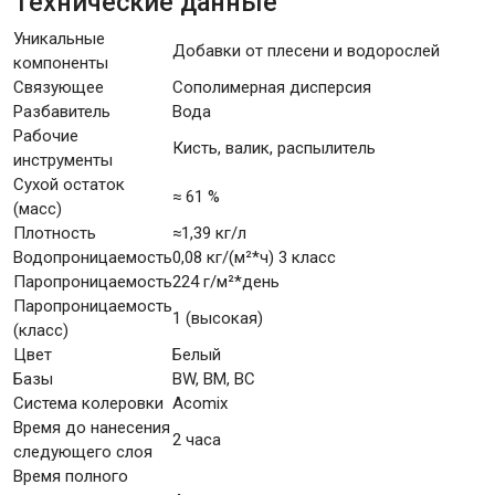
Технические данные
Уникальные
Добавки от плесени и водорослей
компоненты
Связующее
Сополимерная дисперсия
Разбавитель
Вода
Рабочие
Кисть, валик, распылитель
инструменты
Сухой остаток
≈ 61 %
(масс)
Плотность
≈1,39 кг/л
Водопроницаемость
0,08 кг/(м²*ч) 3 класс
Паропроницаемость
224 г/м²*день
Паропроницаемость
1 (высокая)
(класс)
Цвет
Белый
Базы
BW, BM, BC
Система колеровки
Acomix
Время до нанесения
2 часа
следующего слоя
Время полного