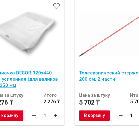
нночка DECOR 320х440
Телескопический стерже
, усиленная (для валиков
200 см, 2 части
 250 мм
а за штуку
Итого
Цена за штуку
Ито
276 ₸
2 276 ₸
5 702 ₸
5 7
 корзину
В корзину