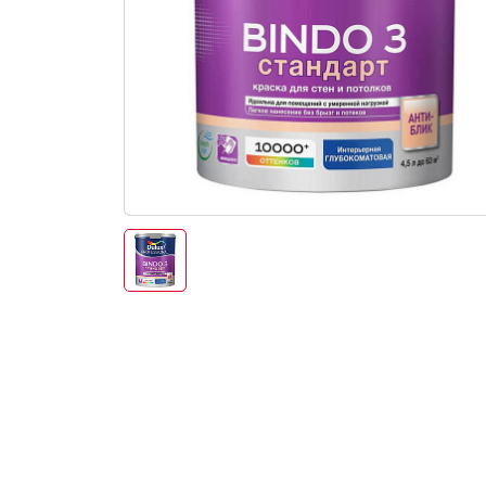
Электро-оборудова
Крепежи
Анкеры
Монтажные ленты
Канаты, шнуры