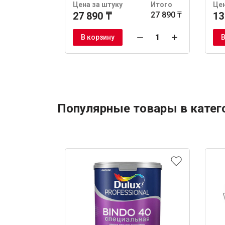
Цена за штуку
Итого
Цен
27 890 ₸
27 890 ₸
13
В корзину
В
Популярные товары в катег