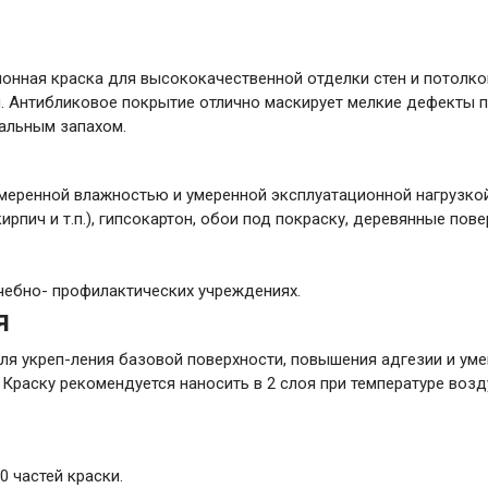
ионная краска для высококачественной отделки стен и потолко
ты. Антибликовое покрытие отлично маскирует мелкие дефекты п
ральным запахом.
умеренной влажностью и умеренной эксплуатационной нагрузкой
ирпич и т.п.), гипсокартон, обои под покраску, деревянные по
чебно- профилактических учреждениях.
я
я укреп-ления базовой поверхности, повышения адгезии и уме
 Краску рекомендуется наносить в 2 слоя при температуре возд
0 частей краски.