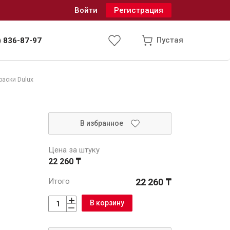
Войти
Регистрация
Пустая
) 836-87-97
раски Dulux
Инженерные системы
В избранное
одоснабжение и водоотведение
Цена за штуку
22 260 ₸
Итого
22 260 ₸
В корзину