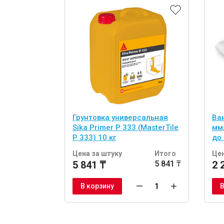
Грунтовка универсальная
Ва
Sika Primer P 333 (MasterTile
мм
P 333) 10 кг
до
Цена за штуку
Итого
Цен
5 841 ₸
5 841 ₸
2 
В корзину
В