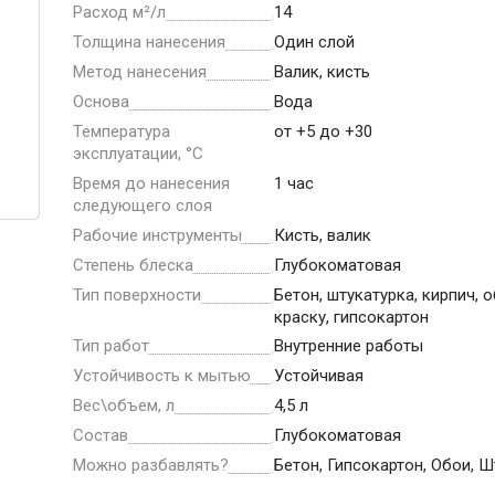
ние
Инструменты
Расход м²/л
14
Толщина нанесения
Один слой
Малярный инструмент
Метод нанесения
Валик, кисть
Специализированный инструмент
Основа
Вода
Температура
от +5 до +30
Пистолеты для ремонта
эксплуатации, °С
Инструмент для штукатурно-отделочных
Время до нанесения
1 час
работ
следующего слоя
Ещё 2
Рабочие инструменты
Кисть, валик
Степень блеска
Глубокоматовая
Тип поверхности
Бетон, штукатурка, кирпич, 
краску, гипсокартон
Всё для дома и сада
Тип работ
Внутренние работы
Устойчивость к мытью
Устойчивая
Товары для бани и сауны
Вес\объем, л
4,5 л
Оборудование для клининга и уборки
Состав
Глубокоматовая
Можно разбавлять?
Бетон, Гипсокартон, Обои, 