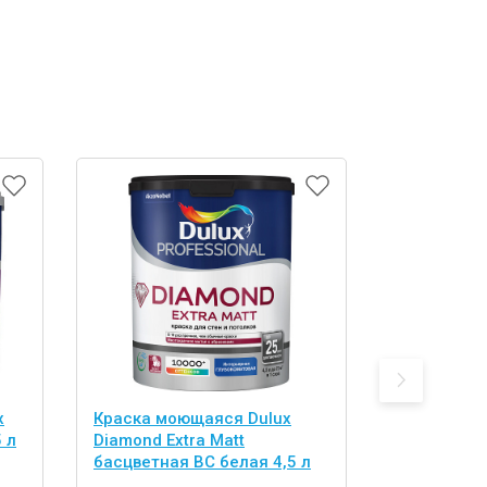
x
Краска моющаяся Dulux
Краска Dul
 л
Diamond Extra Matt
Лестницы 
басцветная BC белая 4,5 л
бесцветная