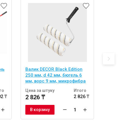
нь
Валик DECOR Black Edition
Адаптер D
250 мм, d 42 мм, бюгель 6
250 - 480 
мм, ворс 9 мм, микрофибра
го
Цена за штуку
Итого
Цена за шт
02 ₸
2 826 ₸
2 826 ₸
26 976 ₸
В корзину
В корзину