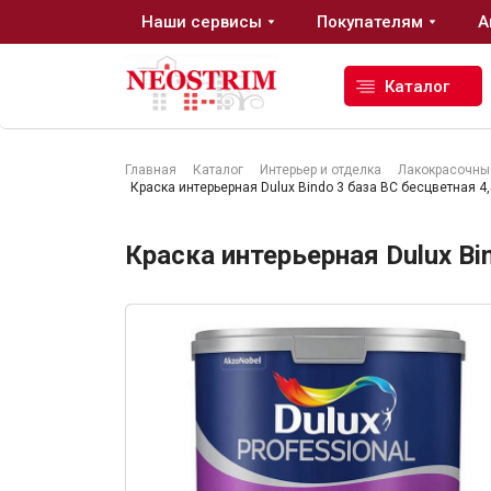
Наши сервисы
Покупателям
А
Каталог
Главная
Каталог
Интерьер и отделка
Лакокрасочны
Краска интерьерная Dulux Bindo 3 база BC бесцветная 4,
Стройматериалы
Краска интерьерная Dulux Bi
Сухие строительные смеси
Гидроизоляция
Изоляционные материалы
Кровельные материалы
Ещё 2