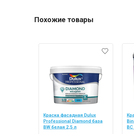
Похожие товары
Краска фасадная Dulux
Кр
Professional Diamond база
Bi
BW белая 2,5 л
BС 