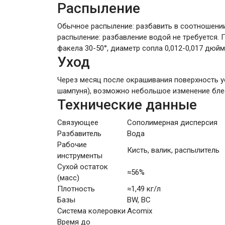
Распыление
Обычное распыление: разбавить в соотношении
распыление: разбавление водой не требуется.
факела 30-50°, диаметр сопла 0,012-0,017 дю
Уход
Через месяц после окрашивания поверхность у
шампуня), возможно небольшое изменение блес
Технические данные
Связующее
Сополимерная дисперсия
Разбавитель
Вода
Рабочие
Кисть, валик, распылитель
инструменты
Сухой остаток
≈56%
(масс)
Плотность
≈1,49 кг/л
Базы
BW, BC
Система колеровки
Acomix
Время до