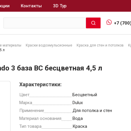
кции
Контакты
3D Тур
+7 (700
е материалы
Краски водоэмульсионные
Краска для стен и потолков
К
5 л
Интерьер и отделка
ndo 3 база BC бесцветная 4,5 л
Лакокрасочные материалы
В
Герметики
Характеристики:
Клеи, жидкие гвозди
Цвет
Бесцветный
Обои
Марка
Dulux
Ещё 5
Применение
Для потолка и стен
Материал основания
Вода
Тип товара
Краска