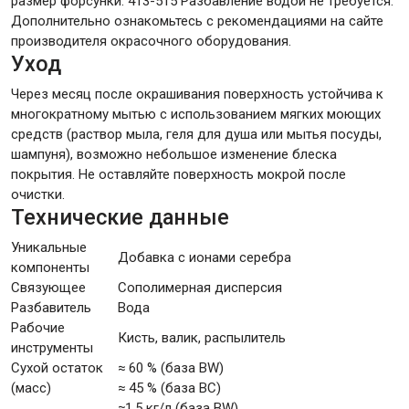
размер форсунки: 413-515 Разбавление водой не требуется.
Дополнительно ознакомьтесь с рекомендациями на сайте
производителя окрасочного оборудования.
Уход
Через месяц после окрашивания поверхность устойчива к
многократному мытью с использованием мягких моющих
средств (раствор мыла, геля для душа или мытья посуды,
шампуня), возможно небольшое изменение блеска
покрытия. Не оставляйте поверхность мокрой после
очистки.
Технические данные
Уникальные
Добавка с ионами серебра
компоненты
Связующее
Сополимерная дисперсия
Разбавитель
Вода
Рабочие
Кисть, валик, распылитель
инструменты
Сухой остаток
≈ 60 % (база ВW)
(масс)
≈ 45 % (база ВC)
≈1,5 кг/л (база ВW)