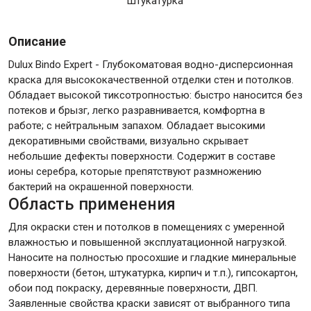
Штукатурка
Крепежи
Описание
Dulux Bindo Expert - Глубокоматовая водно-дисперсионная
краска для высококачественной отделки стен и потолков.
Анкеры
Обладает высокой тиксотропностью: быстро наносится без
Монтажные ленты
потеков и брызг, легко разравнивается, комфортна в
Канаты, шнуры
работе; с нейтральным запахом. Обладает высокими
декоративными свойствами, визуально скрывает
небольшие дефекты поверхности. Содержит в составе
ионы серебра, которые препятствуют размножению
бактерий на окрашенной поверхности.
Всё для дома и сада
Область применения
Для окраски стен и потолков в помещениях с умеренной
Товары для бани и сауны
влажностью и повышенной эксплуатационной нагрузкой.
Оборудование для клининга и уборки
Наносите на полностью просохшие и гладкие минеральные
поверхности (бетон, штукатурка, кирпич и т.п.), гипсокартон,
обои под покраску, деревянные поверхности, ДВП.
Заявленные свойства краски зависят от выбранного типа