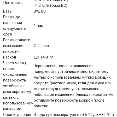
Плотность
≈1,2 кг/л (база ВC)
Базы
BW, BC
Время до
нанесения
1 час
следующего
слоя
Время полного
высыхания
2-4 часа
покрытия
Расход
До 14 м²/л
Через месяц
Через месяц после окрашивания
после
поверхность устойчива к многократному
окрашивания
мытью с использованием мягких моющих
поверхность
средств (раствор мыла, геля для душа или
устойчива к
мытья посуды, шампуня), возможно
многократному
небольшое изменение блеска покрытия. Не
мытью с
оставляйте поверхность мокрой после
использованием
очистки.
мягких мо
Срок и условия
4 года при температуре от +5 °С до +30 °С в