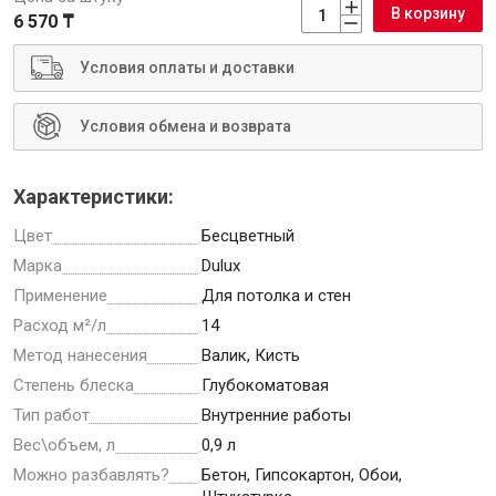
В корзину
6 570 ₸
Условия оплаты и доставки
Инструменты
Условия обмена и возврата
Малярный инструмент
Характеристики:
Специализированный инструмент
Цвет
Бесцветный
Пистолеты для ремонта
Марка
Dulux
Инструмент для штукатурно-отделочных работ
Применение
Для потолка и стен
Ещё 2
Расход м²/л
14
Метод нанесения
Валик, Кисть
Степень блеска
Глубокоматовая
Тип работ
Внутренние работы
Сантехника
Вес\объем, л
0,9 л
Можно разбавлять?
Бетон, Гипсокартон, Обои,