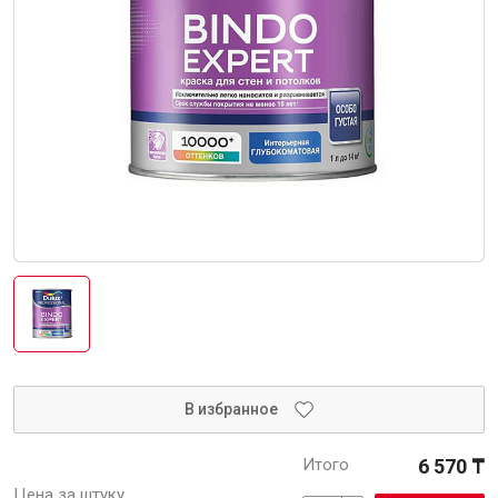
Интерьер и отделка
Лакокрасочные материалы
Герметики
Клеи, жидкие гвозди
Обои
Ещё 5
Инженерные системы
Водоснабжение и водоотведение
В избранное
Итого
6 570 ₸
Электро-оборудование
Цена за штуку