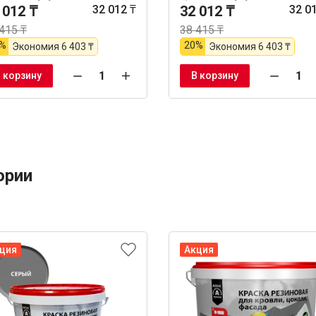
 012 ₸
32 012 ₸
32 012 ₸
32 0
415 ₸
38 415 ₸
%
20%
Экономия
6 403 ₸
Экономия
6 403 ₸
 корзину
В корзину
ории
ция
Акция