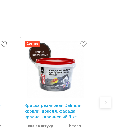
Акция
я
Краска резиновая Dali для
кровли, цоколя, фасада
красно-коричневый 3 кг
Эмаль унив
RAL 8017 к
о
Цена за штуку
Итого