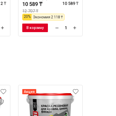
12 ₸
10 589 ₸
10 589 ₸
12 707 ₸
Цена за шт
12 197 ₸
20%
Экономия
2 118 ₸
В корзину
В корзину
Акция
Акция