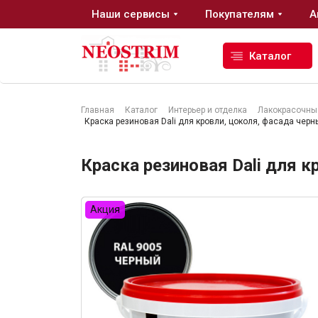
Наши сервисы
Покупателям
А
Каталог
Главная
Каталог
Интерьер и отделка
Лакокрасочны
Краска резиновая Dali для кровли, цоколя, фасада черны
Стройматериалы
Краска резиновая Dali для к
Сухие строительные смеси
Гидроизоляция
Акция
Изоляционные материалы
Кровельные материалы
Ещё 2