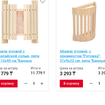
ажур угловой с
Абажур угловой, с
малайской солью, липа
орнаментом "Рогожка",
х13х40 см "Банные
31х9х22 см, липа "Банны
учки"
штучки"
а за штуку
Итого
Цена за штуку
Ито
 779 ₸
11 779 ₸
3 293 ₸
3 2
 корзину
В корзину