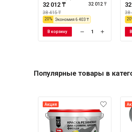
32 012 ₸
32 012 ₸
32
38 415 ₸
38 
20%
20
Экономия
6 403 ₸
В корзину
В
Популярные товары в катег
Акция
Ак