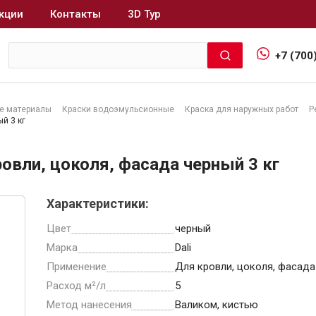
кции
Контакты
3D Тур
+7 (700
е материалы
Краски водоэмульсионные
Краска для наружных работ
Р
й 3 кг
Интерьер и отделка
ровли, цоколя, фасада черный 3 кг
Лакокрасочные материалы
В
Герметики
Характеристики:
Клеи, жидкие гвозди
Цвет
черный
Обои
Марка
Dali
Ещё 5
Применение
Для кровли, цоколя, фасада
Расход м²/л
5
Метод нанесения
Валиком, кистью