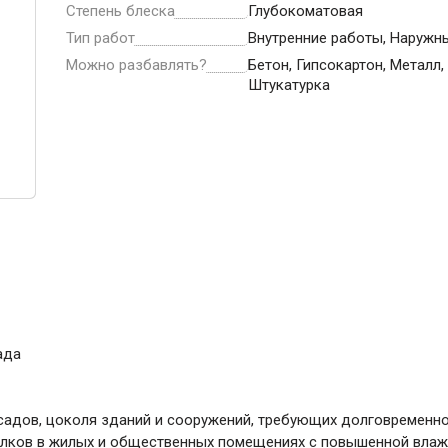
ние
Инструменты
Степень блеска
Глубокоматовая
Тип работ
Внутренние работы, Наружн
Малярный инструмент
Можно разбавлять?
Бетон, Гипсокартон, Металл,
Штукатурка
Специализированный инструмент
Пистолеты для ремонта
Инструмент для штукатурно-отделочных
работ
Ещё 2
Всё для дома и сада
ада
Товары для бани и сауны
Оборудование для клининга и уборки
адов, цоколя зданий и сооружений, требующих долговременн
олков в жилых и общественных помещениях с повышенной вла