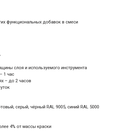
угих функциональных добавок в смеси
%
олщины слоя и используемого инструмента
– 1 час
х – до 2 часов
суток
товый, серый, чёрный RAL 9005, синий RAL 5000
олее 4% от массы краски