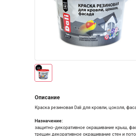
Электро-оборудова
Крепежи
Описание
Краска резиновая Dali для кровли, цоколя, фас
Анкеры
Монтажные ленты
Назначение:
Канаты, шнуры
защитно-декоративное окрашивание крыш, фас
трещин декоративное окрашивание стен и пот