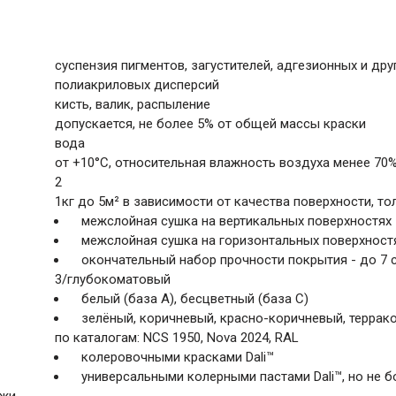
суспензия пигментов, загустителей, адгезионных и др
полиакриловых дисперсий
кисть, валик, распыление
допускается, не более 5% от общей массы краски
вода
от +10°С, относительная влажность воздуха менее 70
2
1кг до 5м² в зависимости от качества поверхности, т
межслойная сушка на вертикальных поверхностях 
межслойная сушка на горизонтальных поверхностя
окончательный набор прочности покрытия - до 7 
3/глубокоматовый
белый (база А), бесцветный (база С)
зелёный, коричневый, красно-коричневый, террако
по каталогам: NCS 1950, Nova 2024, RAL
колеровочными красками Dali™
универсальными колерными пастами Dali™, но не б