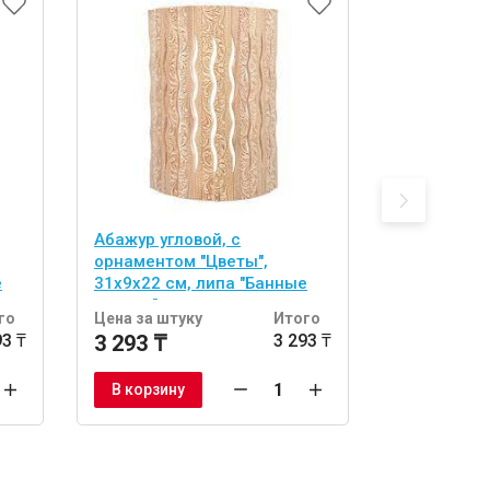
Абажур угловой, с
абор из 2 
орнаментом "Цветы",
двусторонн
е
31х9х22 см, липа "Банные
(спонж и л
штучки"
тела "Банн
го
Цена за штуку
Итого
Цена за шт
93 ₸
3 293 ₸
3 293 ₸
1 722 ₸
В корзину
В корзину