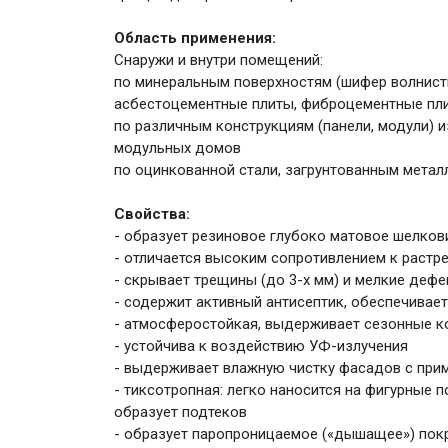
Область применения:
Снаружи и внутри помещений:
по минеральным поверхностям (шифер волнисты
асбестоцементные плиты, фиброцементные плит
по различным конструкциям (панели, модули) 
модульных домов
по оцинкованной стали, загрунтованным метал
Свойства:
- образует резиновое глубоко матовое шелков
- отличается высоким сопротивлением к растр
- скрывает трещины (до 3-х мм) и мелкие деф
- содержит активный антисептик, обеспечивае
- атмосферостойкая, выдерживает сезонные ко
- устойчива к воздействию УФ-излучения
- выдерживает влажную чистку фасадов с пр
- тиксотропная: легко наносится на фигурные п
образует подтеков
- образует паропроницаемое («дышащее») пок