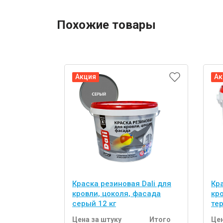
Похожие товары
Акция
Ак
Краска резиновая Dali для
Кра
кровли, цоколя, фасада
кр
серый 12 кг
те
Цена за штуку
Итого
Цен