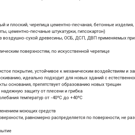
й и плоский, черепица цементно-песчаная, бетонные изделия,
ы, цементно-песчаные штукатурки, гипсокартон)
из воздушно-сухой древесины, ОСБ, ДСП, ДВП применяемых при
лическим поверхностям, по искусственной черепице
истое покрытие, устойчивое к механическим воздействиям и з
ескиванию, идеально подходит для новых зданий с естественно
екты основания, препятствует образованию новых трещин
т надежную защиту от плесени и грибка
лебания температур от -40⁰С до +40⁰С
именением моющих средств
оверхности, равномерно распределяется по поверхности, не раз
рытие