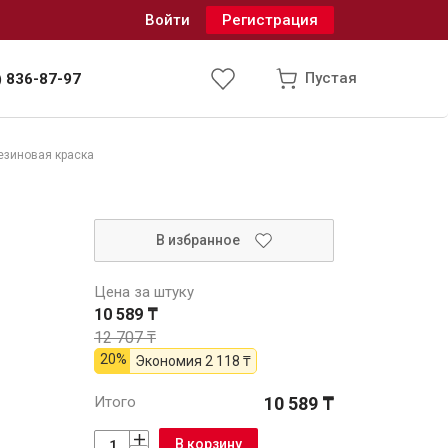
Войти
Регистрация
Пустая
) 836-87-97
езиновая краска
Инженерные системы
В избранное
одоснабжение и водоотведение
Цена за штуку
10 589 ₸
12 707 ₸
20%
Экономия
2 118 ₸
Итого
10 589 ₸
В корзину