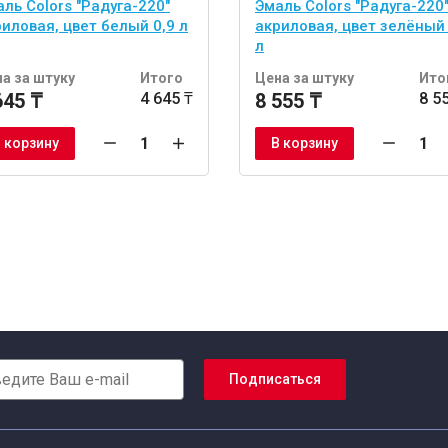
ль Colors "Радуга-220"
Эмаль Colors "Радуга-220
иловая, цвет белый 0,9 л
акриловая, цвет зелёный 
л
а за штуку
Итого
Цена за штуку
Ито
645 ₸
4 645 ₸
8 555 ₸
8 5
 корзину
В корзину
Подписаться