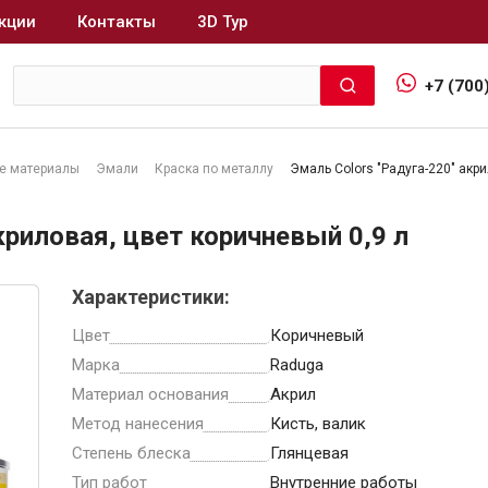
кции
Контакты
3D Тур
+7 (700
е материалы
Эмали
Краска по металлу
Эмаль Colors "Радуга-220" акри
Интерьер и отделка
криловая, цвет коричневый 0,9 л
Лакокрасочные материалы
В
Характеристики:
Герметики
Клеи, жидкие гвозди
Цвет
Коричневый
Обои
Марка
Raduga
Ещё 5
Материал основания
Акрил
Метод нанесения
Кисть, валик
Степень блеска
Глянцевая
Тип работ
Внутренние работы