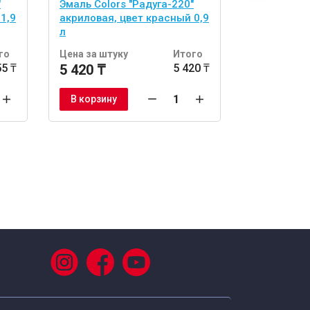
"
Эмаль Colors "Радуга-220"
Эмаль Colo
1,9
акриловая, цвет красный 0,9
акриловая
л
1,9 л
го
Цена за штуку
Итого
Цена за шт
55 ₸
5 420 ₸
5 420 ₸
10 100 ₸
В корзину
В корзину