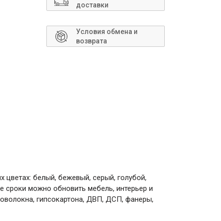
Сантехника
доставки
Условия обмена и
возврата
х цветах: белый, бежевый, серый, голубой,
ие сроки можно обновить мебель, интерьер и
соволокна, гипсокартона, ДВП, ДСП, фанеры,