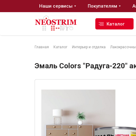
Наши сервисы
Покупателям
А
Каталог
Главная
Каталог
Интерьер и отделка
Лакокрасочны
Стройматериалы
Эмаль Colors "Радуга-220" а
Сухие строительные смеси
Гидроизоляция
Изоляционные материалы
Кровельные материалы
Ещё 2