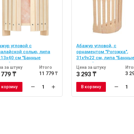
ажур угловой с
Абажур угловой, с
малайской солью, липа
орнаментом "Рогожка",
х13х40 см "Банные
31х9х22 см, липа "Банны
учки"
штучки"
а за штуку
Итого
Цена за штуку
Ито
 779 ₸
11 779 ₸
3 293 ₸
3 2
 корзину
В корзину