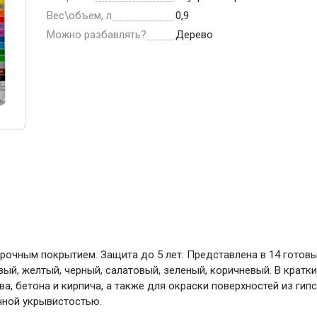
ние
Инструменты
Вес\объем, л
0,9
Можно разбавлять?
Дерево
Малярный инструмент
Специализированный инструмент
Пистолеты для ремонта
Инструмент для штукатурно-отделочных
работ
Ещё 2
Всё для дома и сада
Товары для бани и сауны
прочным покрытием
.
Защита до 5 лет. Представлена в 14 готовы
вый, желтый, черный, салатовый, зеленый, коричневый. В кратк
Оборудование для клининга и уборки
а, бетона и кирпича, а также для окраски поверхностей из гип
чной укрывистостью.