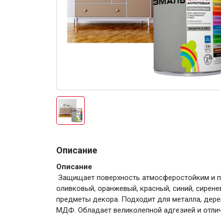
Электро-оборудова
Крепежи
Описание
Описание
Анкеры
Защищает поверхность атмосферостойким и 
оливковый, оранжевый, красный, синий, сирене
Монтажные ленты
предметы декора. Подходит для металла, дерев
Канаты, шнуры
МДФ. Обладает великолепной адгезией и отли