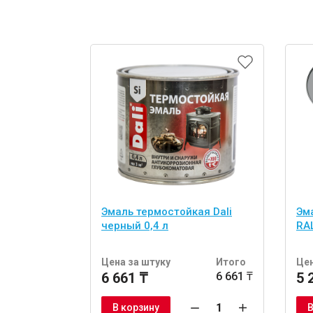
Эмаль термостойкая Dali
Эм
черный 0,4 л
RAL
Цена за штуку
Итого
Цен
6 661 ₸
6 661 ₸
5 
В корзину
В