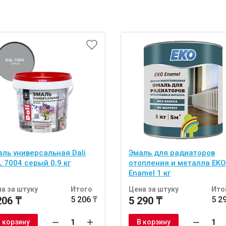
аль универсальная Dali
Эмаль для радиаторов
 7004 серый 0,9 кг
отопления и металла EKO
Enamel 1 кг
а за штуку
Итого
Цена за штуку
Ито
206 ₸
5 206 ₸
5 290 ₸
5 2
 корзину
В корзину