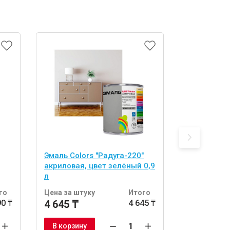
Эмаль Colors "Радуга-220"
Эмаль Colo
акриловая, цвет зелёный 0,9
акриловая,
л
го
Цена за штуку
Итого
Цена за шт
90 ₸
4 645 ₸
4 645 ₸
4 645 ₸
В корзину
В корзину