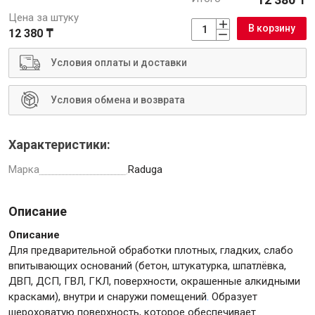
Цена за штуку
В корзину
12 380 ₸
Условия оплаты и доставки
Инструменты
Условия обмена и возврата
Малярный инструмент
Специализированный инструмент
Характеристики:
Пистолеты для ремонта
Марка
Raduga
Инструмент для штукатурно-отделочных работ
Ещё 2
Описание
Описание
Для предварительной обработки плотных, гладких, слабо
Сантехника
впитывающих оснований (бетон, штукатурка, шпатлёвка,
ДВП, ДСП, ГВЛ, ГКЛ, поверхности, окрашенные алкидными
красками), внутри и снаружи помещений
.
Образует
шероховатую поверхность, которое обеспечивает