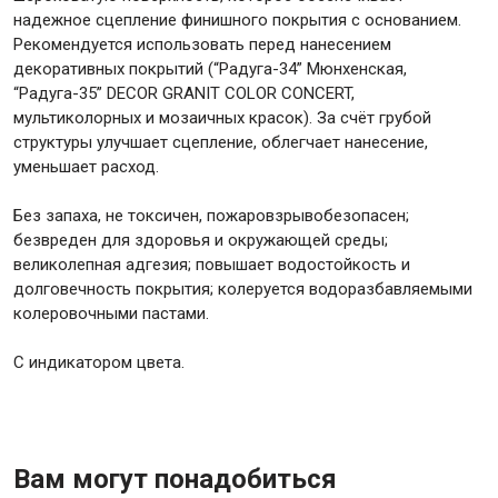
надежное сцепление финишного покрытия с основанием.
Рекомендуется использовать перед нанесением
Крепежи
декоративных покрытий (“Радуга-34” Мюнхенская,
“Радуга-35” DECOR GRANIT COLOR CONCERT,
мультиколорных и мозаичных красок). За счёт грубой
Анкеры
структуры улучшает сцепление, облегчает нанесение,
Монтажные ленты
уменьшает расход.
Канаты, шнуры
Без запаха, не токсичен, пожаровзрывобезопасен;
безвреден для здоровья и окружающей среды;
великолепная адгезия; повышает водостойкость и
долговечность покрытия; колеруется водоразбавляемыми
Всё для дома и сада
колеровочными пастами.
С индикатором цвета.
Товары для бани и сауны
Оборудование для клининга и уборки
Вам могут понадобиться