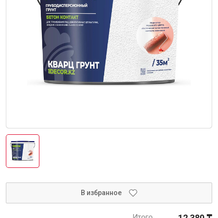
Интерьер и отделка
Лакокрасочные материалы
Герметики
Клеи, жидкие гвозди
Обои
Ещё 5
Инженерные системы
Водоснабжение и водоотведение
В избранное
Электро-оборудование
Итого
12 380 ₸