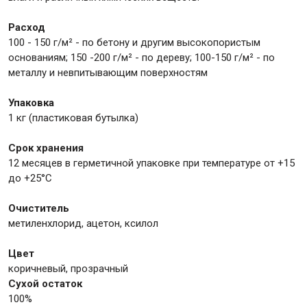
Расход
Крепежи
100 - 150 г/м² - по бетону и другим высокопористым
основаниям; 150 -200 г/м² - по дереву; 100-150 г/м² - по
металлу и невпитывающим поверхностям
Анкеры
Монтажные ленты
Упаковка
1 кг (пластиковая бутылка)
Канаты, шнуры
Срок хранения
12 месяцев в герметичной упаковке при температуре от +15
до +25°С
Всё для дома и сада
Очиститель
метиленхлорид, ацетон, ксилол
Товары для бани и сауны
Оборудование для клининга и уборки
Цвет
коричневый, прозрачный
Сухой остаток
100%