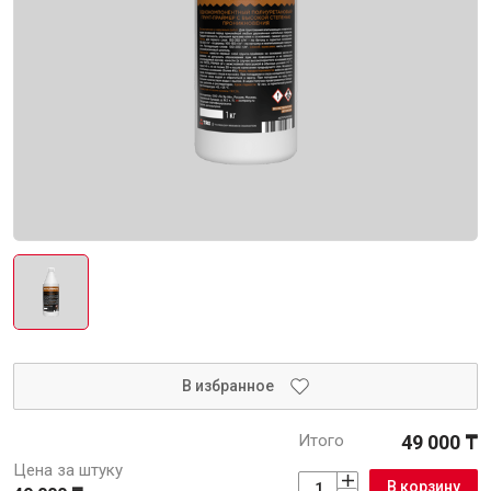
Интерьер и отделка
Лакокрасочные материалы
Герметики
Клеи, жидкие гвозди
Обои
Ещё 5
Инженерные системы
Водоснабжение и водоотведение
В избранное
Итого
49 000 ₸
Электро-оборудование
Цена за штуку
В корзину