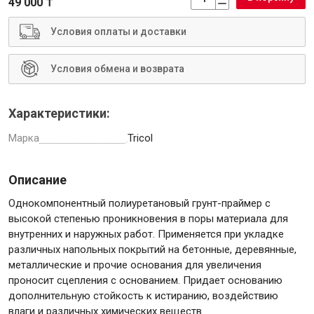
49 000 ₸
Условия оплаты и доставки
Условия обмена и возврата
Инструменты
Характеристики:
Малярный инструмент
Марка
Tricol
Специализированный инструмент
Пистолеты для ремонта
Описание
Инструмент для штукатурно-отделочных работ
Ещё 2
Однокомпонентный полиуретановый грунт-праймер с
высокой степенью проникновения в поры материала для
внутренних и наружных работ. Применяется при укладке
различных напольных покрытий на бетонные, деревянные,
Сантехника
металлические и прочие основания для увеличения
проносит сцепления с основанием. Придает основанию
дополнительную стойкость к истиранию, воздействию
влаги и различных химических веществ.