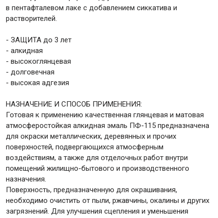
в пентафталевом лаке с добавлением сиккатива и
растворителей.
Крепежи
- ЗАЩИТА до 3 лет
- алкидная
Анкеры
- высокоглянцевая
- долговечная
Монтажные ленты
- высокая адгезия
Канаты, шнуры
НАЗНАЧЕНИЕ И СПОСОБ ПРИМЕНЕНИЯ:
Готовая к применению качественная глянцевая и матовая
атмосферостойкая алкидная эмаль ПФ-115 предназначена
Всё для дома и сада
для окраски металлических, деревянных и прочих
поверхностей, подвергающихся атмосферным
воздействиям, а также для отделочных работ внутри
Товары для бани и сауны
помещений жилищно-бытового и производственного
Оборудование для клининга и уборки
назначения.
Поверхность, предназначенную для окрашивания,
необходимо очистить от пыли, ржавчины, окалины и других
загрязнений. Для улучшения сцепления и уменьшения