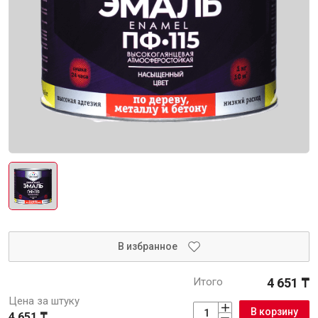
Интерьер и отделка
Лакокрасочные материалы
Герметики
Клеи, жидкие гвозди
Обои
Ещё 5
Инженерные системы
Водоснабжение и водоотведение
В избранное
Итого
4 651 ₸
Цена за штуку
Электро-оборудование
В корзину
4 651 ₸