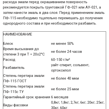
расхода эмали перед окрашиванием поверхность
рекомендуется покрыть грунтовкой ГФ-021 или АУ-021, а
затем нанести эмаль в два слоя. Перед применением эмаль
ПФ-115 необходимо тщательно перемешать до получения
однородного состава и при необходимости разбавить.
НАИМЕНОВАНИЕ
Блеск
не менее 50%
Время высыхания до
не более 24 часов
степени 3 при Т = 20±2°С
Расход
60-150 г/м²
уайт-спирит, сольвент,
Разбавитель
ортоксилол
Степень перетира эмали
не более 40 мкм
ПФ-115 ГОСТ
Степень перетира эмали
не более 25 мкм
ПФ-115с ТУ
Гарантийный срок хранения
6 месяцев
0,8кг; 1,8кг; 2,7кг; 6кг; 20кг; 25кг;
Виды фасовки
30кг; 60кг.