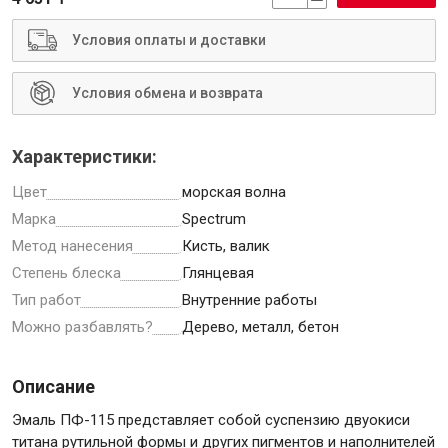
Условия оплаты и доставки
Условия обмена и возврата
Инструменты
Характеристики:
Малярный инструмент
Цвет
морская волна
Специализированный инструмент
Марка
Spectrum
Пистолеты для ремонта
Метод нанесения
Кисть, валик
Инструмент для штукатурно-отделочных работ
Степень блеска
Глянцевая
Ещё 2
Тип работ
Внутренние работы
Можно разбавлять?
Дерево, металл, бетон
Сантехника
Описание
Эмаль ПФ-115 представляет собой суспензию двуокиси
титана рутильной формы и других пигментов и наполнителей