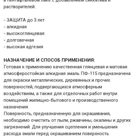
растворителей.
Крепежи
- ЗАЩИТА до 3 лет
- алкидная
- высокоглянцевая
Анкеры
- долговечная
Монтажные ленты
- высокая адгезия
Канаты, шнуры
НАЗНАЧЕНИЕ И СПОСОБ ПРИМЕНЕНИЯ:
Готовая к применению качественная глянцевая и матовая
атмосферостойкая алкидная эмаль ПФ-115 предназначена
для окраски металлических, деревянных и прочих
Всё для дома и сада
поверхностей, подвергающихся атмосферным
воздействиям, а также для отделочных работ внутри
помещений жилищно-бытового и производственного
Товары для бани и сауны
назначения.
Оборудование для клининга и уборки
Поверхность, предназначенную для окрашивания,
необходимо очистить от пыли, ржавчины, окалины и других
загрязнений. Для улучшения сцепления и уменьшения
расхода эмали перед окрашиванием поверхность