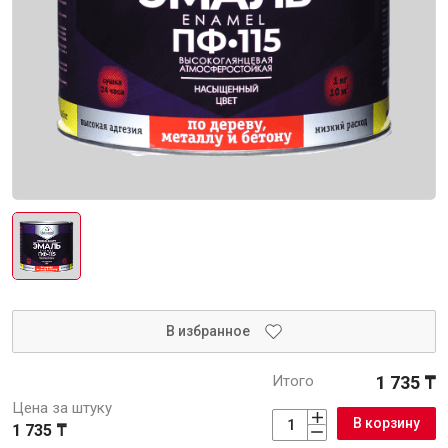
Интерьер и отделка
Лакокрасочные материалы
Герметики
Клеи, жидкие гвозди
Обои
Ещё 5
Инженерные системы
Водоснабжение и водоотведение
В избранное
Итого
1 735 ₸
Цена за штуку
В корзину
Электро-оборудование
1 735 ₸