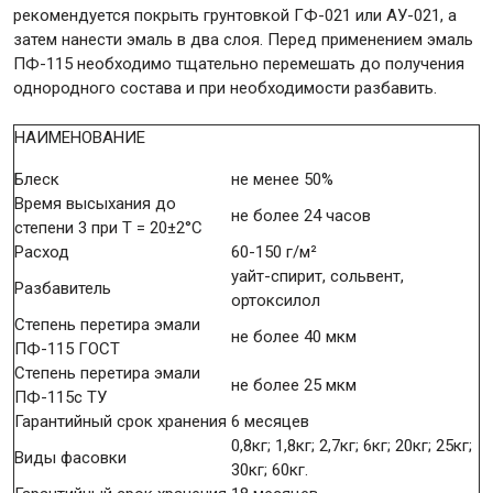
рекомендуется покрыть грунтовкой ГФ-021 или АУ-021, а
затем нанести эмаль в два слоя. Перед применением эмаль
ПФ-115 необходимо тщательно перемешать до получения
однородного состава и при необходимости разбавить.
НАИМЕНОВАНИЕ
Блеск
не менее 50%
Время высыхания до
не более 24 часов
степени 3 при Т = 20±2°С
Расход
60-150 г/м²
уайт-спирит, сольвент,
Разбавитель
ортоксилол
Степень перетира эмали
не более 40 мкм
ПФ-115 ГОСТ
Степень перетира эмали
не более 25 мкм
ПФ-115с ТУ
Гарантийный срок хранения
6 месяцев
0,8кг; 1,8кг; 2,7кг; 6кг; 20кг; 25кг;
Виды фасовки
30кг; 60кг.