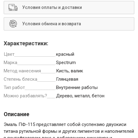
Условия оплаты и доставки
Условия обмена и возврата
Инструменты
Характеристики:
Малярный инструмент
Цвет
красный
Специализированный инструмент
Марка
Spectrum
Пистолеты для ремонта
Метод нанесения
Кисть, валик
Инструмент для штукатурно-отделочных работ
Степень блеска
Глянцевая
Тип работ
Внутренние работы
Ещё 2
Можно разбавлять?
Дерево, металл, бетон
Описание
Сантехника
Эмаль ПФ-115 представляет собой суспензию двуокиси
титана рутильной формы и других пигментов и наполнителей
в пентафталевом лаке с добавлением сиккатива и