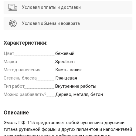
Условия оплаты и доставки
Условия обмена и возврата
Инструменты
Характеристики:
Малярный инструмент
Цвет
бежевый
Специализированный инструмент
Марка
Spectrum
Пистолеты для ремонта
Метод нанесения
Кисть, валик
Инструмент для штукатурно-отделочных работ
Степень блеска
Глянцевая
Тип работ
Внутренние работы
Ещё 2
Можно разбавлять?
Дерево, металл, бетон
Описание
Сантехника
Эмаль ПФ-115 представляет собой суспензию двуокиси
титана рутильной формы и других пигментов и наполнителей
в пентафталевом лаке с добавлением сиккатива и