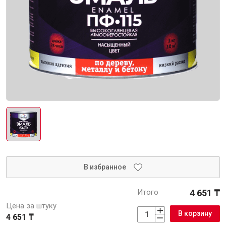
Интерьер и отделка
Лакокрасочные материалы
Герметики
Клеи, жидкие гвозди
Обои
Ещё 5
Инженерные системы
Водоснабжение и водоотведение
В избранное
Итого
4 651 ₸
Цена за штуку
В корзину
Электро-оборудование
4 651 ₸