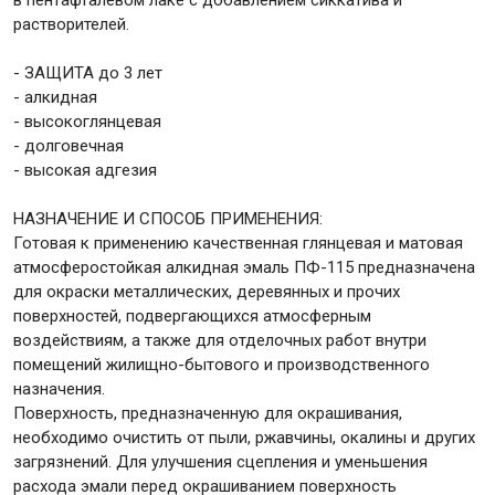
растворителей.
Крепежи
- ЗАЩИТА до 3 лет
- алкидная
- высокоглянцевая
Анкеры
- долговечная
Монтажные ленты
- высокая адгезия
Канаты, шнуры
НАЗНАЧЕНИЕ И СПОСОБ ПРИМЕНЕНИЯ:
Готовая к применению качественная глянцевая и матовая
атмосферостойкая алкидная эмаль ПФ-115 предназначена
для окраски металлических, деревянных и прочих
Всё для дома и сада
поверхностей, подвергающихся атмосферным
воздействиям, а также для отделочных работ внутри
помещений жилищно-бытового и производственного
Товары для бани и сауны
назначения.
Оборудование для клининга и уборки
Поверхность, предназначенную для окрашивания,
необходимо очистить от пыли, ржавчины, окалины и других
загрязнений. Для улучшения сцепления и уменьшения
расхода эмали перед окрашиванием поверхность