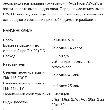
рекомендуется покрыть грунтовкой ГФ-021 или АУ-021, а
затем нанести эмаль в два слоя. Перед применением эмаль
ПФ-115 необходимо тщательно перемешать до получения
однородного состава и при необходимости разбавить.
НАИМЕНОВАНИЕ
Блеск
не менее 50%
Время высыхания до
не более 24 часов
степени 3 при Т = 20±2°С
Расход
60-150 г/м²
уайт-спирит, сольвент,
Разбавитель
ортоксилол
Степень перетира эмали
не более 40 мкм
ПФ-115 ГОСТ
Степень перетира эмали
не более 25 мкм
ПФ-115с ТУ
Гарантийный срок хранения
6 месяцев
0,8кг; 1,8кг; 2,7кг; 6кг; 20кг; 25кг;
Виды фасовки
30кг; 60кг.