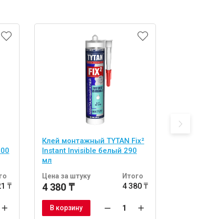
Клей монтажный TYTAN Fix²
Клей монт
100
Instant Invisible белый 290
Profession
мл
Экспресс 
го
Цена за штуку
Итого
Цена за шт
21 ₸
4 380 ₸
4 380 ₸
1 992 ₸
В корзину
В корзину