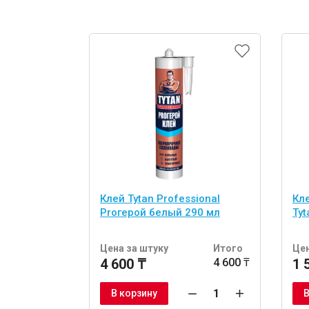
Клей Tytan Professional
Кл
Proгерой белый 290 мл
Ty
Цена за штуку
Итого
Цен
4 600 ₸
4 600 ₸
1 
В корзину
В