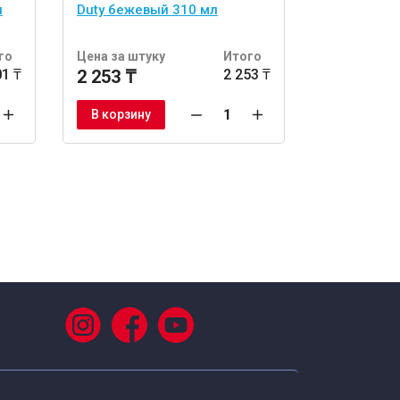
л
Duty бежевый 310 мл
Profession
Экспресс 
го
Цена за штуку
Итого
Цена за шт
01 ₸
2 253 ₸
2 253 ₸
1 992 ₸
В корзину
В корзину