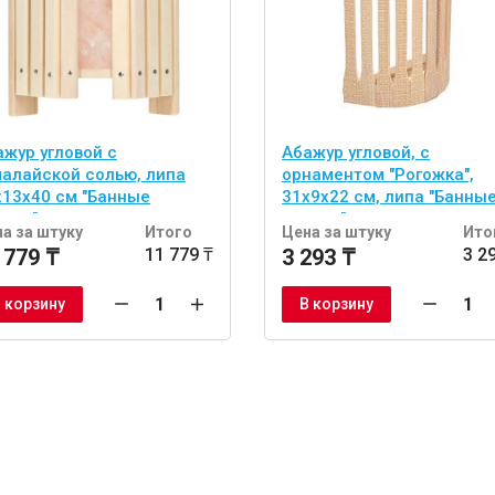
ажур угловой с
Абажур угловой, с
малайской солью, липа
орнаментом "Рогожка",
х13х40 см "Банные
31х9х22 см, липа "Банны
учки"
штучки"
а за штуку
Итого
Цена за штуку
Ито
 779 ₸
11 779 ₸
3 293 ₸
3 2
 корзину
В корзину