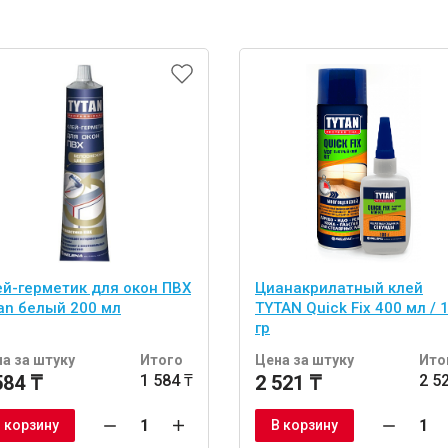
ей-герметик для окон ПВХ
Цианакрилатный клей
tan белый 200 мл
TYTAN Quick Fix 400 мл / 
гр
а за штуку
Итого
Цена за штуку
Ито
584 ₸
1 584 ₸
2 521 ₸
2 5
 корзину
В корзину