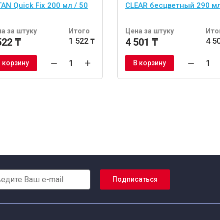
AN Quick Fix 200 мл / 50
CLEAR бесцветный 290 м
а за штуку
Итого
Цена за штуку
Ито
522 ₸
1 522 ₸
4 501 ₸
4 5
 корзину
В корзину
Подписаться