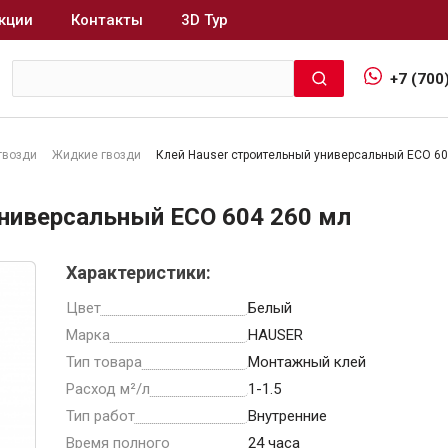
кции
Контакты
3D Тур
+7 (700
гвозди
Жидкие гвозди
Клей Hauser строительный универсальный ECO 60
Интерьер и отделка
универсальный ECO 604 260 мл
Лакокрасочные материалы
В
Характеристики:
Герметики
Клеи, жидкие гвозди
Цвет
Белый
Обои
Марка
HAUSER
Ещё 5
Тип товара
Монтажный клей
Расход м²/л
1-1.5
Тип работ
Внутренние
Время полного
24 часа