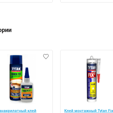
ории
анакрилатный клей
Клей монтажный Tytan Fix