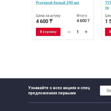
Proгерой белый 290 мл
TYT
гр
Цена за штуку
Итого
Цен
4 600 ₸
4 600 ₸
1 
В корзину
В
Узнавайте о всех акциях и спец
предложениях первыми