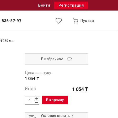
Войти
Регистрация
Пустая
) 836-87-97
4 260 мл
Инженерные системы
В избранное
одоснабжение и водоотведение
Цена за штуку
1 054 ₸
Итого
1 054 ₸
В корзину
Условия оплаты и