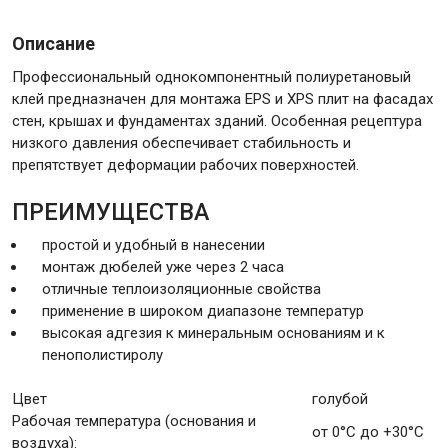
Описание
Крепежи
Профессиональный однокомпонентный полиуретановый
клей предназначен для монтажа EPS и XPS плит на фасадах
Анкеры
стен, крышах и фундаментах зданий. Особенная рецептура
низкого давления обеспечивает стабильность и
Монтажные ленты
препятствует деформации рабочих поверхностей.
Канаты, шнуры
ПРЕИМУЩЕСТВА
простой и удобный в нанесении
монтаж дюбелей уже через 2 часа
Всё для дома и сада
отличные теплоизоляционные свойства
применение в широком диапазоне температур
высокая адгезия к минеральным основаниям и к
Товары для бани и сауны
пенополистиролу
Оборудование для клининга и уборки
Цвет
голубой
Рабочая температура (основания и
от 0°C до +30°C
воздуха):