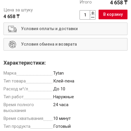
Итого
4 658 ₸
Цена за штуку
В корзину
4 658 ₸
Условия оплаты и доставки
Инструменты
Условия обмена и возврата
Малярный инструмент
Специализированный инструмент
Характеристики:
Пистолеты для ремонта
Марка
Tytan
Инструмент для штукатурно-отделочных работ
Тип товара
Клей-пена
Ещё 2
Расход м²/л
До 10
Тип работ
Наружные
Время полного
24 часа
Сантехника
высыхания
Время схватывания
10 минут
Тип продукта
Готовый