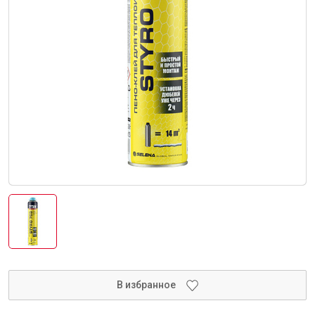
Интерьер и отделка
Лакокрасочные материалы
Герметики
Клеи, жидкие гвозди
Обои
Ещё 5
Инженерные системы
Водоснабжение и водоотведение
В избранное
Электро-оборудование