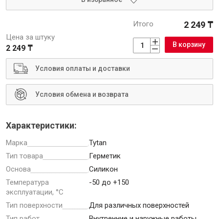
Итого
2 249 ₸
Крепежи
Цена за штуку
В корзину
2 249 ₸
Анкеры
Условия оплаты и доставки
Монтажные ленты
Канаты, шнуры
Условия обмена и возврата
Характеристики:
Всё для дома и сада
Марка
Tytan
Тип товара
Герметик
Товары для бани и сауны
Основа
Силикон
Оборудование для клининга и уборки
Температура
-50 до +150
эксплуатации, °С
Тип поверхности
Для различных поверхностей
Тип работ
Внутренние и наружные работы