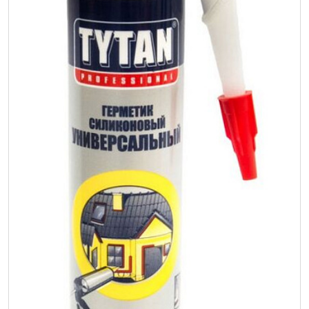
Интерьер и отделка
Лакокрасочные материалы
Герметики
Клеи, жидкие гвозди
Обои
Ещё 5
Инженерные системы
Водоснабжение и водоотведение
Электро-оборудование