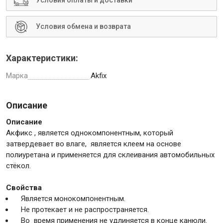
Условия оплаты и доставки
Условия обмена и возврата
Крепежи
Характеристики:
Анкеры
Монтажные ленты
Марка
Akfix
Канаты, шнуры
Описание
Описание
Aкфикс , является однокомпонентным, который
Всё для дома и сада
затвердевает во влаге, является клеем на основе
полиуретана и применяется для склеивания автомобильных
стёкол.
Товары для бани и сауны
Оборудование для клининга и уборки
Свойства
Является монокомпонентным.
Не протекает и не распространяется.
Во время применения не удлиняется в конце канюли.