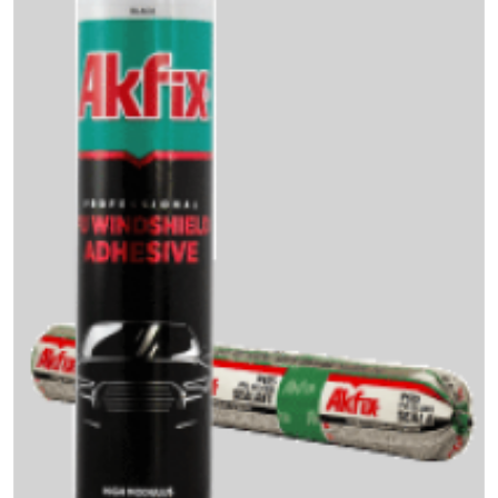
Интерьер и отделка
Лакокрасочные материалы
Герметики
Клеи, жидкие гвозди
Обои
Ещё 5
Инженерные системы
Водоснабжение и водоотведение
Электро-оборудование