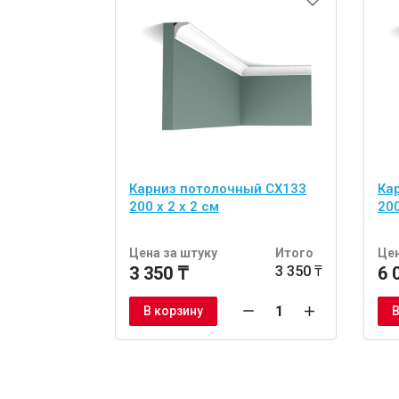
Карниз потолочный CX133
Ка
200 x 2 x 2 см
200
Цена за штуку
Итого
Цен
3 350 ₸
3 350 ₸
6 
В корзину
В