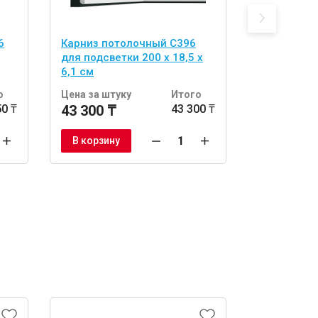
6
Карниз потолочный C396
Карниз по
для подсветки 200 х 18,5 х
200 x 6 x 1
6,1 см
о
Цена за штуку
Итого
Цена за шт
50 ₸
43 300 ₸
43 300 ₸
35 300 ₸
В корзину
В корзину