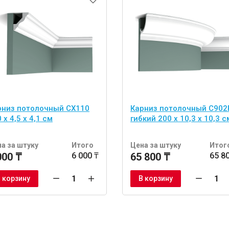
рниз потолочный CX110
Карниз потолочный C902
 x 4,5 x 4,1 см
гибкий 200 x 10,3 x 10,3 с
а за штуку
Итого
Цена за штуку
Итог
000 ₸
6 000 ₸
65 800 ₸
65 8
 корзину
В корзину