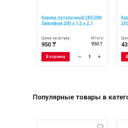
Карниз потолочный CB530N
Ка
Дюрафом 200 x 1,5 x 2,7
200
Цена за штуку
Итого
Цен
950 ₸
950 ₸
43
В корзину
В
Популярные товары в катег