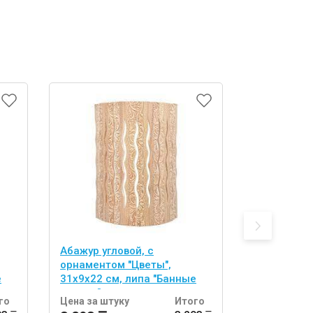
Абажур угловой, с
абор из 2 
орнаментом "Цветы",
двусторонн
е
31х9х22 см, липа "Банные
(спонж и л
штучки"
тела "Банн
го
Цена за штуку
Итого
Цена за шт