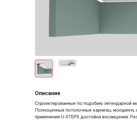
Электро-оборудова
Крепежи
Описание
Спроектированные по подобию легендарной мо
Анкеры
Полноценные потолочные карнизы, молдинги, 
применения U-STEPS достойна восхищения. Ра
Монтажные ленты
Канаты, шнуры