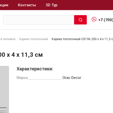
кции
Контакты
3D Тур
+7 (700
 и лепнина
Карниз потолочный
Карниз потолочный CX196 200 x 4 x 11,3 
Интерьер и отделка
 x 4 x 11,3 см
Лакокрасочные материалы
В
Характеристики:
Герметики
Клеи, жидкие гвозди
Марка
Orac Decor
Обои
Ещё 5