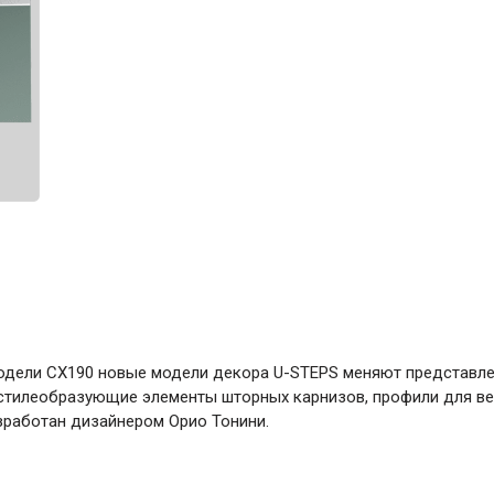
ние
Инструменты
Малярный инструмент
Специализированный инструмент
Пистолеты для ремонта
Инструмент для штукатурно-отделочных
работ
Ещё 2
Всё для дома и сада
дели CX190 новые модели декора U-STEPS меняют представлен
Товары для бани и сауны
стилеобразующие элементы шторных карнизов, профили для вер
зработан дизайнером Орио Тонини.
Оборудование для клининга и уборки