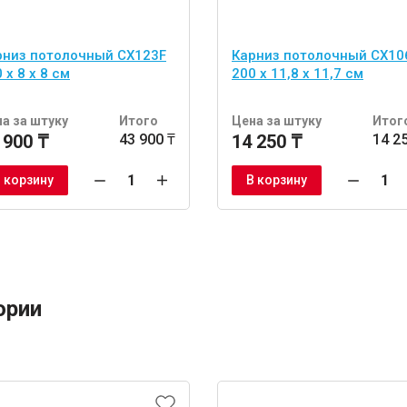
рниз потолочный CX123F
Карниз потолочный CX10
 x 8 x 8 см
200 x 11,8 x 11,7 см
а за штуку
Итого
Цена за штуку
Итог
 900 ₸
43 900 ₸
14 250 ₸
14 2
 корзину
В корзину
ории