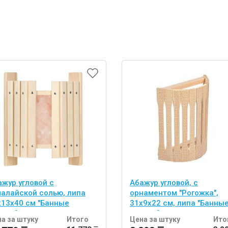
ажур угловой с
Абажур угловой, с
малайской солью, липа
орнаментом "Рогожка",
х13х40 см "Банные
31х9х22 см, липа "Банны
учки"
штучки"
а за штуку
Итого
Цена за штуку
Ито