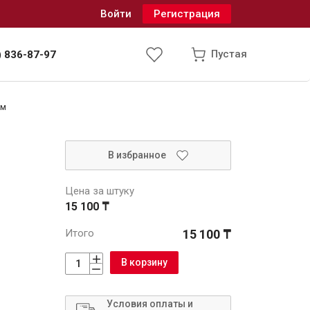
Войти
Регистрация
Пустая
) 836-87-97
см
Инженерные системы
В избранное
одоснабжение и водоотведение
Цена за штуку
15 100 ₸
Итого
15 100 ₸
В корзину
Условия оплаты и