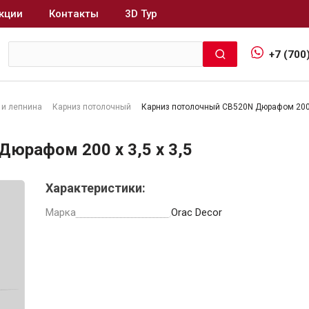
кции
Контакты
3D Тур
+7 (700
 и лепнина
Карниз потолочный
Карниз потолочный CB520N Дюрафом 200 x
Интерьер и отделка
юрафом 200 x 3,5 x 3,5
Лакокрасочные материалы
В
Характеристики:
Герметики
Клеи, жидкие гвозди
Марка
Orac Decor
Обои
Ещё 5