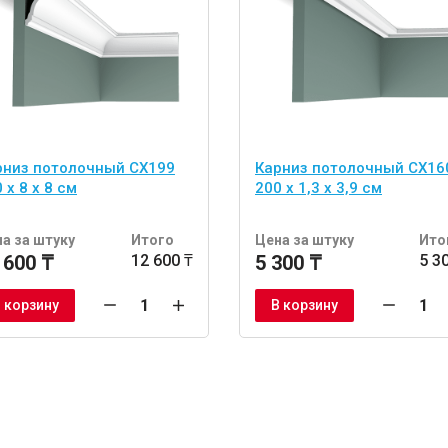
рниз потолочный CX199
Карниз потолочный CX16
 x 8 x 8 см
200 x 1,3 x 3,9 см
а за штуку
Итого
Цена за штуку
Ито
 600 ₸
12 600 ₸
5 300 ₸
5 3
 корзину
В корзину