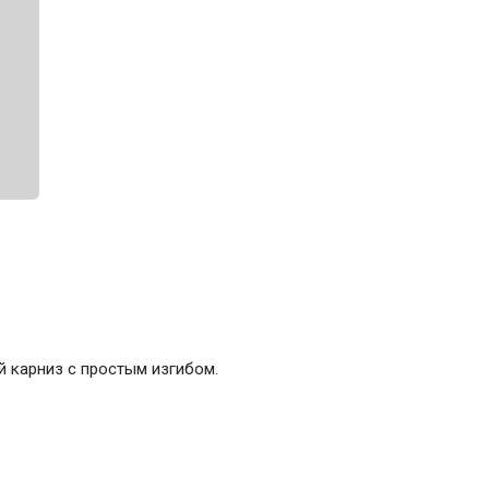
ние
Инструменты
Малярный инструмент
Специализированный инструмент
Пистолеты для ремонта
Инструмент для штукатурно-отделочных
работ
Ещё 2
Всё для дома и сада
 карниз с простым изгибом.
Товары для бани и сауны
Оборудование для клининга и уборки