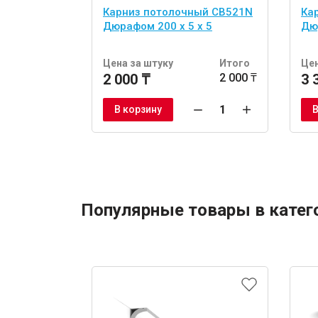
Карниз потолочный CB521N
Ка
Дюрафом 200 x 5 x 5
Дюр
Цена за штуку
Итого
Цен
2 000 ₸
2 000 ₸
3 
В корзину
В
Популярные товары в катег