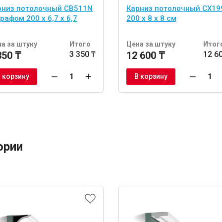
рниз потолочный CB511N
Карниз потолочный CX19
афом 200 x 6,7 x 6,7
200 x 8 x 8 см
а за штуку
Итого
Цена за штуку
Итог
350 ₸
3 350 ₸
12 600 ₸
12 6
 корзину
В корзину
ории