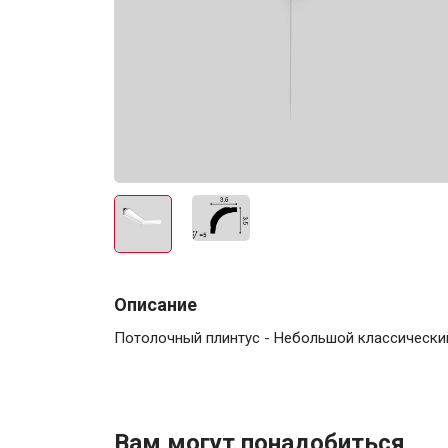
Электро-оборудова
Крепежи
Описание
Потолочный плинтус - Небольшой классический
Анкеры
Монтажные ленты
Канаты, шнуры
Вам могут понадобиться