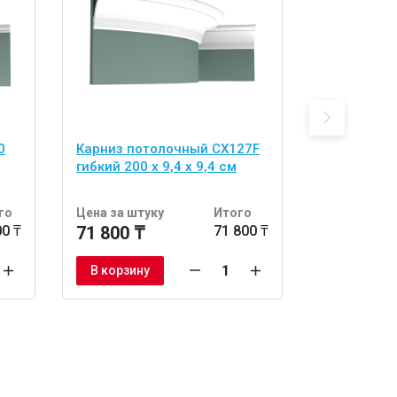
0
Карниз потолочный CX127F
Карниз по
гибкий 200 x 9,4 x 9,4 см
200 x 11 x 
го
Цена за штуку
Итого
Цена за шт
00 ₸
71 800 ₸
71 800 ₸
40 400 ₸
В корзину
В корзину