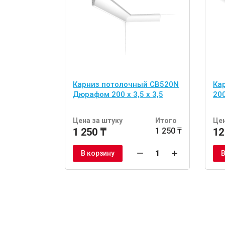
Карниз потолочный CB520N
Ка
Дюрафом 200 x 3,5 x 3,5
200
Цена за штуку
Итого
Цен
1 250 ₸
1 250 ₸
12
В корзину
В