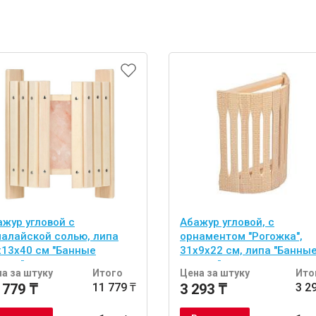
ажур угловой с
Абажур угловой, с
малайской солью, липа
орнаментом "Рогожка",
х13х40 см "Банные
31х9х22 см, липа "Банны
учки"
штучки"
а за штуку
Итого
Цена за штуку
Ито
 779 ₸
11 779 ₸
3 293 ₸
3 2