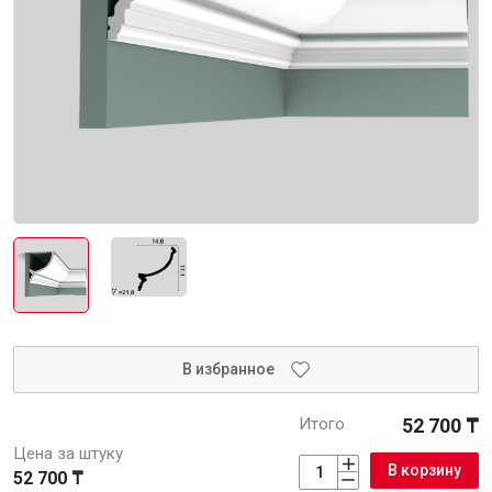
Интерьер и отделка
Лакокрасочные материалы
Герметики
Клеи, жидкие гвозди
Обои
Ещё 5
Инженерные системы
Водоснабжение и водоотведение
В избранное
Итого
52 700 ₸
Цена за штуку
Электро-оборудование
В корзину
52 700 ₸