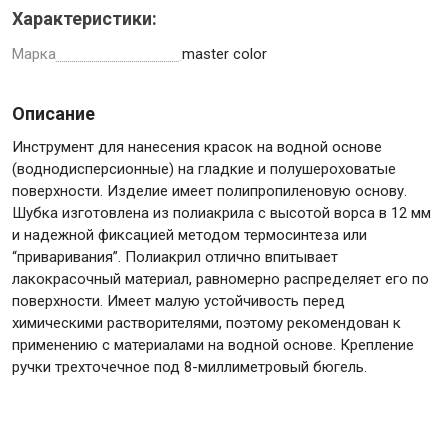
Характеристики:
Марка
master color
Инструменты
Описание
Инструмент для нанесения красок на водной основе
(воднодисперсионные) на гладкие и полушероховатые
Малярный инструмент
поверхности. Изделие имеет полипропиленовую основу.
Специализированный инструмент
Шубка изготовлена из полиакрила с высотой ворса в 12 мм
Пистолеты для ремонта
и надежной фиксацией методом термосинтеза или
Инструмент для штукатурно-отделочных работ
“приваривания”. Полиакрил отлично впитывает
лакокрасочный материал, равномерно распределяет его по
Ещё 2
поверхности. Имеет малую устойчивость перед
химическими растворителями, поэтому рекомендован к
применению с материалами на водной основе. Крепление
ручки трехточечное под 8-миллиметровый бюгель.
Сантехника