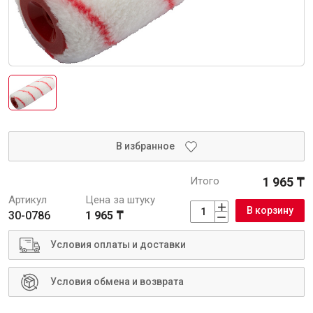
Интерьер и отделка
Лакокрасочные материалы
Герметики
Клеи, жидкие гвозди
Обои
Ещё 5
В избранное
Итого
1 965 ₸
Инженерные системы
Артикул
Цена за штуку
В корзину
30-0786
1 965 ₸
Водоснабжение и водоотведение
Условия оплаты и доставки
Условия обмена и возврата
Электро-оборудование