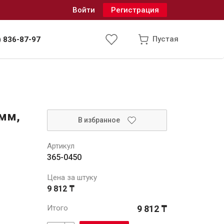
Войти
Регистрация
Пустая
) 836-87-97
Инженерные системы
 мм,
В избранное
одоснабжение и водоотведение
Артикул
365-0450
Цена за штуку
9 812 ₸
Итого
9 812 ₸