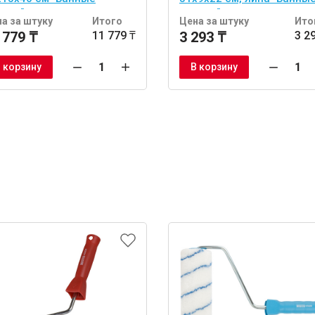
учки"
штучки"
а за штуку
Итого
Цена за штуку
Ито
 779 ₸
11 779 ₸
3 293 ₸
3 2
 корзину
В корзину