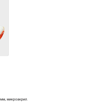
ние
Инструменты
Малярный инструмент
Специализированный инструмент
Пистолеты для ремонта
Инструмент для штукатурно-отделочных
работ
Ещё 2
Всё для дома и сада
Товары для бани и сауны
Оборудование для клининга и уборки
 мм, микроакрил.