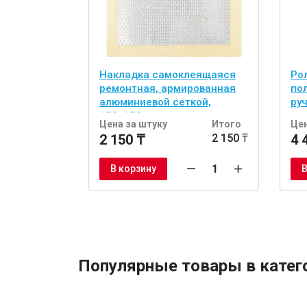
Накладка самоклеящаяся
Рол
ремонтная, армированная
по
алюминиевой сеткой,
руч
150х150 мм
Цена за штуку
Итого
Цен
2 150 ₸
2 150 ₸
4 
В корзину
В
Популярные товары в катег