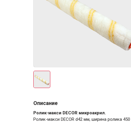
Электро-оборудова
Крепежи
Описание
Анкеры
Ролик-макси DЕCOR микроакрил.
Монтажные ленты
Ролик-макси DЕCOR d42 мм, ширина ролика 450
Канаты, шнуры