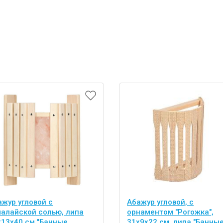
ажур угловой с
Абажур угловой, с
малайской солью, липа
орнаментом "Рогожка",
х13х40 см "Банные
31х9х22 см, липа "Банны