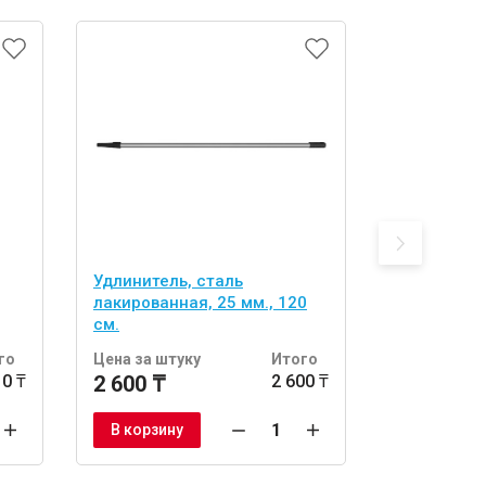
Удлинитель, сталь
Мешалка D
лакированная, 25 мм., 120
пластик
см.
го
Цена за штуку
Итого
Цена за шт
10 ₸
2 600 ₸
2 600 ₸
984 ₸
В корзину
В корзину