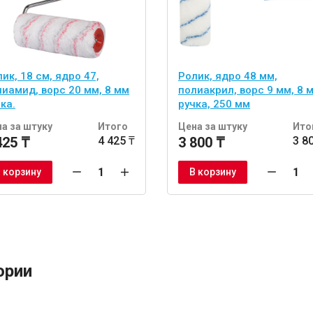
ик, 18 см, ядро 47,
Ролик, ядро 48 мм,
лиамид, ворс 20 мм, 8 мм
полиакрил, ворс 9 мм, 8 
ка.
ручка, 250 мм
а за штуку
Итого
Цена за штуку
Ито
425 ₸
4 425 ₸
3 800 ₸
3 8
 корзину
В корзину
ории