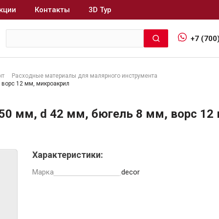
кции
Контакты
3D Тур
+7 (700
нт
Расходные материалы для малярного инструмента
 ворс 12 мм, микроакрил
Интерьер и отделка
0 мм, d 42 мм, бюгель 8 мм, ворс 12
Лакокрасочные материалы
В
Герметики
Клеи, жидкие гвозди
Характеристики:
Обои
Марка
decor
Ещё 5