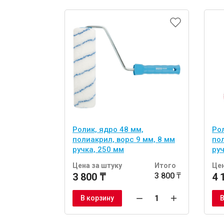
Ролик, ядро 48 мм,
Рол
полиакрил, ворс 9 мм, 8 мм
пол
ручка, 250 мм
руч
Цена за штуку
Итого
Цен
3 800 ₸
3 800 ₸
4 
В корзину
В