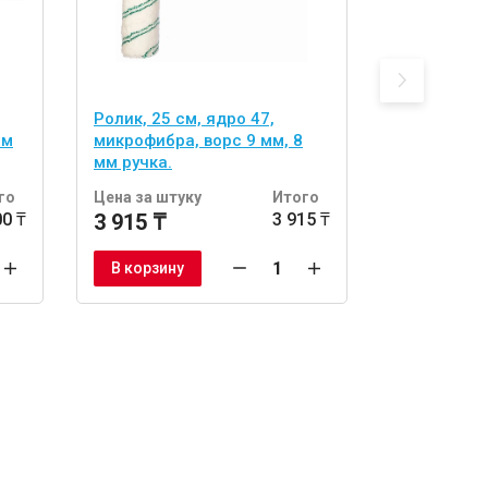
Ролик, 25 см, ядро 47,
Ролик, 25 с
мм
микрофибра, ворс 9 мм, 8
полиакрил,
мм ручка.
ручка.
го
Цена за штуку
Итого
Цена за шт
00 ₸
3 915 ₸
3 915 ₸
4 110 ₸
В корзину
В корзину