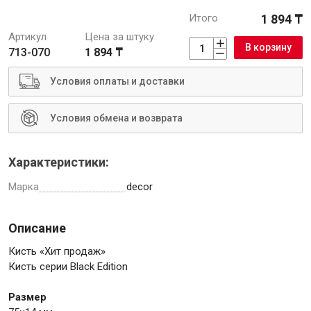
Итого
1 894 ₸
Артикул
Цена за штуку
В корзину
713-070
1 894 ₸
Инструменты
Условия оплаты и доставки
Условия обмена и возврата
Малярный инструмент
Специализированный инструмент
Пистолеты для ремонта
Характеристики:
Инструмент для штукатурно-отделочных работ
Марка
decor
Ещё 2
Описание
Кисть «Хит продаж»
Сантехника
Кисть серии Black Edition
Размер