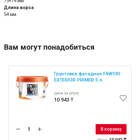
75×14 мм
Д
лина ворса
54 мм
Крепежи
Анкеры
Вам могут понадобиться
Монтажные ленты
Канаты, шнуры
Грунтовка фасадная FAWORI
EXTERIOR PRIMER 5 л.
Всё для дома и сада
Цена за штуку
10 943 ₸
Товары для бани и сауны
Оборудование для клининга и уборки
В корзину
10 943 ₸