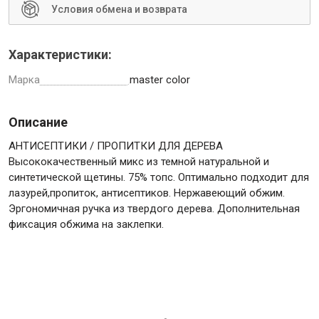
Условия обмена и возврата
Характеристики:
Инструменты
Марка
master color
Описание
Малярный инструмент
Специализированный инструмент
АНТИСЕПТИКИ / ПРОПИТКИ ДЛЯ ДЕРЕВА
Высококачественный микс из темной натуральной и
Пистолеты для ремонта
синтетической щетины. 75% топс. Оптимально подходит для
Инструмент для штукатурно-отделочных работ
лазурей,пропиток, антисептиков. Нержавеющий обжим.
Ещё 2
Эргономичная ручка из твердого дерева. Дополнительная
фиксация обжима на заклепки.
Сантехника