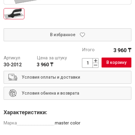
Интерьер и отделка
Лакокрасочные материалы
Герметики
В избранное
Клеи, жидкие гвозди
Обои
Итого
3 960 ₸
Ещё 5
Артикул
Цена за штуку
В корзину
30-2012
3 960 ₸
Условия оплаты и доставки
Инженерные системы
Условия обмена и возврата
Водоснабжение и водоотведение
Характеристики:
Марка
master color
Электро-оборудование