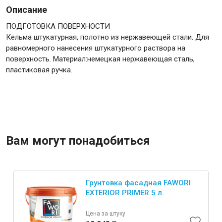
Описание
ПОДГОТОВКА ПОВЕРХНОСТИ
Кельма штукатурная, полотно из нержавеющей стали. Для
равномерного нанесения штукатурного раствора на
Инструменты
поверхность. Материал:немецкая нержавеющая сталь,
пластиковая ручка.
Малярный инструмент
Специализированный инструмент
Пистолеты для ремонта
Инструмент для штукатурно-отделочных работ
Вам могут понадобиться
Ещё 2
Грунтовка фасадная FAWORI
Сантехника
EXTERIOR PRIMER 5 л.
Цена за штуку