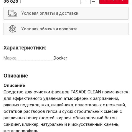
36 828 ₸
Условия оплаты и доставки
Условия обмена и возврата
Инструменты
Характеристики:
Малярный инструмент
Марка
Docker
Специализированный инструмент
Пистолеты для ремонта
Описание
Инструмент для штукатурно-отделочных работ
Ещё 2
Описание
Средство для очистки фасадов FASADE CLEAN применяется
для эффективного удаления атмосферных загрязнений,
ржавых подтеков, мха, лишайника. известковых отложений,
Сантехника
остатков растворов гипса и сухих строительных смесей с
различных поверхностей: кирпич, облицовочный бетон,
сайдинг, клинкер, натуральный и искусственный камень,
металлопрофиль.