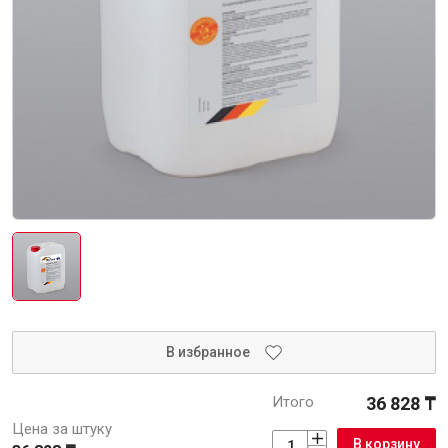
Интерьер и отделка
Лакокрасочные материалы
Герметики
Клеи, жидкие гвозди
Обои
Ещё 5
Инженерные системы
Водоснабжение и водоотведение
В избранное
Итого
36 828 ₸
Электро-оборудование
Цена за штуку
В корзину