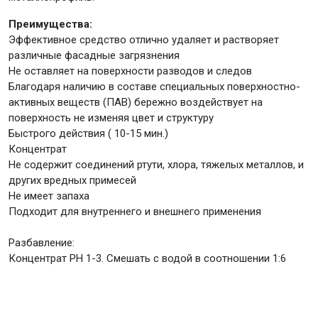
Преимущества:
Эффективное средство отлично удаляет и растворяет
Крепежи
различные фасадные загрязнения
Не оставляет на поверхности разводов и следов
Анкеры
Благодаря наличию в составе специальных поверхностно-
активных веществ (ПАВ) бережно воздействует на
Монтажные ленты
поверхность не изменяя цвет и структуру
Канаты, шнуры
Быстрого действия ( 10-15 мин.)
Концентрат
Не содержит соединений ртути, хлора, тяжелых металлов, и
других вредных примесей
Всё для дома и сада
Не имеет запаха
Подходит для внутреннего и внешнего применения
Товары для бани и сауны
Разбавление:
Оборудование для клининга и уборки
Концентрат PH 1-3. Смешать с водой в соотношении 1:6