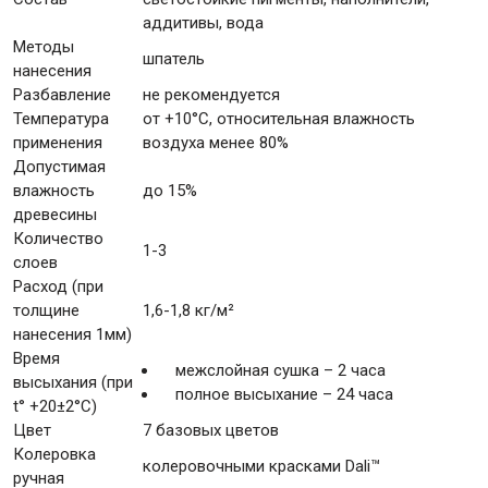
аддитивы, вода
Методы
шпатель
нанесения
Разбавление
не рекомендуется
Температура
от +10°С, относительная влажность
применения
воздуха менее 80%
Допустимая
влажность
до 15%
древесины
Количество
1-3
слоев
Расход (при
толщине
1,6-1,8 кг/м²
нанесения 1мм)
Время
межслойная сушка – 2 часа
высыхания (при
полное высыхание – 24 часа
t° +20±2°C)
Цвет
7 базовых цветов
Колеровка
колеровочными красками Dali™
ручная