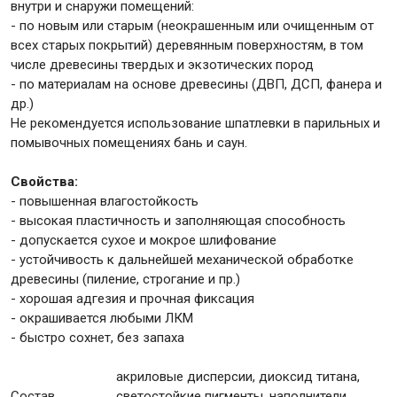
внутри и снаружи помещений:
- по новым или старым (неокрашенным или очищенным от
всех старых покрытий) деревянным поверхностям, в том
Крепежи
числе древесины твердых и экзотических пород
- по материалам на основе древесины (ДВП, ДСП, фанера и
др.)
Анкеры
Не рекомендуется использование шпатлевки в парильных и
Монтажные ленты
помывочных помещениях бань и саун.
Канаты, шнуры
Свойства:
- повышенная влагостойкость
- высокая пластичность и заполняющая способность
- допускается сухое и мокрое шлифование
Всё для дома и сада
- устойчивость к дальнейшей механической обработке
древесины (пиление, строгание и пр.)
Товары для бани и сауны
- хорошая адгезия и прочная фиксация
- окрашивается любыми ЛКМ
Оборудование для клининга и уборки
- быстро сохнет, без запаха
акриловые дисперсии, диоксид титана,
Состав
светостойкие пигменты, наполнители,