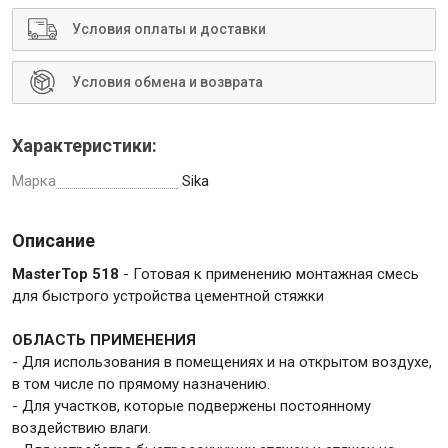
Условия оплаты и доставки
Условия обмена и возврата
Инструменты
Характеристики:
Малярный инструмент
Марка
Sika
Специализированный инструмент
Пистолеты для ремонта
Описание
Инструмент для штукатурно-отделочных работ
MasterTop 518
- Готовая к применению монтажная смесь
Ещё 2
для быстрого устройства цементной стяжки
ОБЛАСТЬ ПРИМЕНЕНИЯ
- Для использования в помещениях и на открытом воздухе,
Сантехника
в том числе по прямому назначению.
- Для участков, которые подвержены постоянному
воздействию влаги.