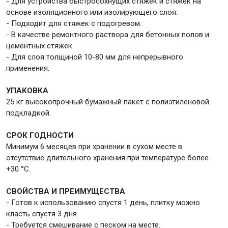
- Для устройства быстросохнущих стяжек и стяжек на
основе изоляционного или изолирующего слоя.
- Подходит для стяжек с подогревом.
Крепежи
- В качестве ремонтного раствора для бетонных полов и
цементных стяжек.
- Для слоя толщиной 10-80 мм для непрерывного
Анкеры
применения.
Монтажные ленты
Канаты, шнуры
УПАКОВКА
25 кг высокопрочный бумажный пакет с полиэтиленовой
подкладкой.
СРОК ГОДНОСТИ
Всё для дома и сада
Минимум 6 месяцев при хранении в сухом месте в
отсутствие длительного хранения при температуре более
+30 °C.
Товары для бани и сауны
Оборудование для клининга и уборки
СВОЙСТВА И ПРЕИМУЩЕСТВА
- Готов к использованию спустя 1 день, плитку можно
класть спустя 3 дня.
- Требуется смешивание с песком на месте.