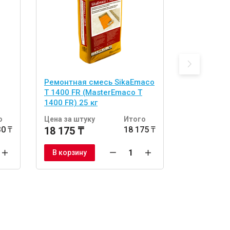
Ремонтная смесь SikaEmaco
Ремонтная
T 1400 FR (MasterEmaco T
N 900 (Mas
1400 FR) 25 кг
25 кг
о
Цена за штуку
Итого
Цена за шт
30 ₸
18 175 ₸
18 175 ₸
10 676 ₸
В корзину
В корзину