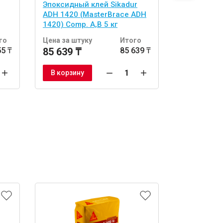
Эпоксидный клей Sikadur
Ремонтная
ADH 1420 (MasterBrace ADH
T 1400 FR 
1420) Comp. A,B 5 кг
1400 FR) 25
го
Цена за штуку
Итого
Цена за шт
55 ₸
85 639 ₸
85 639 ₸
18 175 ₸
В корзину
В корзину