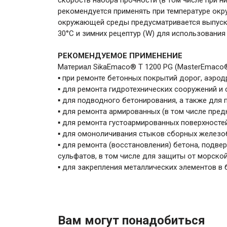
скорость набора прочности (в том числе при н
рекомендуется применять при температуре окр
окружающей среды предусматривается выпуск л
30°С и зимних рецептур (W) для использования 
РЕКОМЕНДУЕМОЕ ПРИМЕНЕНИЕ
Материал SikaEmaco® T 1200 PG (MasterEmaco®
▪ при ремонте бетонных покрытий дорог, аэрод
▪ для ремонта гидротехнических сооружений и 
▪ для подводного бетонирования, а также для
▪ для ремонта армированных (в том числе предн
▪ для ремонта густоармированных поверхносте
▪ для омоноличивания стыков сборных железобе
▪ для ремонта (восстановления) бетона, подв
сульфатов, в том числе для защиты от морско
▪ для закрепления металлических элементов в 
Вам могут понадобиться