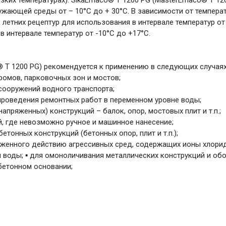
изких температурах). SikaEmaco® T 1200 PG (MasterEmaco® T 12
ужающей среды от – 10°С до + 30°С. В зависимости от темпера
етних рецептур для использования в интервале температур от
в интервале температур от -10°С до +17°С.
 T 1200 PG) рекомендуется к применению в следующих случаях
ромов, парковочных зон и мостов;
сооружений водного транспорта;
 проведения ремонтных работ в переменном уровне воды;
апряженных) конструкций – балок, опор, мостовых плит и т.п.;
й, где невозможно ручное и машинное нанесение;
тонных конструкций (бетонных опор, плит и т.п.);
ерженного действию агрессивных сред, содержащих ионы хлори
й воды; ▪ для омоноличивания металлических конструкций и об
бетонном основании;