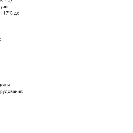
00 PG)
туры
 +17°С до
:
дов и
орудования;