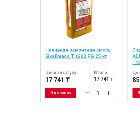
Наливная ремонтная смесь
Эп
SikaEmaco T 1200 PG 25 кг
AD
142
Цена за штуку
Итого
Цен
17 741 ₸
17 741 ₸
85
В корзину
В