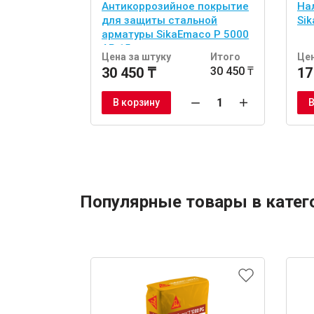
Антикоррозийное покрытие
На
для защиты стальной
Sik
арматуры SikaEmaco P 5000
AP 15 кг
Цена за штуку
Итого
Цен
30 450 ₸
30 450 ₸
17
В корзину
В
Популярные товары в катег