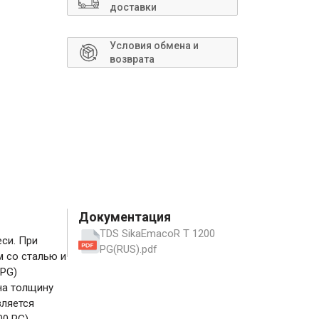
Сантехника
доставки
Условия обмена и
возврата
Документация
TDS SikaEmacoR T 1200
си. При
PG(RUS).pdf
 со сталью и
 PG)
на толщину
вляется