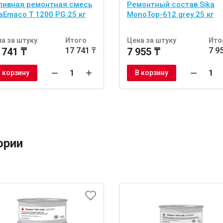
ливная ремонтная смесь
Ремонтный состав Sika
aEmaco T 1200 PG 25 кг
MonoTop-612 grey 25 кг
а за штуку
Итого
Цена за штуку
Ито
 741 ₸
17 741 ₸
7 955 ₸
7 9
 корзину
В корзину
ории