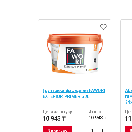
Грунтовка фасадная FAWORI
Аб
EXTERIOR PRIMER 5 л.
ги
34
шт
Цена за штуку
Итого
Цен
10 943 ₸
10 943 ₸
11
В корзину
В