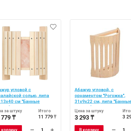
ажур угловой с
Абажур угловой, с
малайской солью, липа
орнаментом "Рогожка",
х13х40 см "Банные
31х9х22 см, липа "Банны
учки"
штучки"
а за штуку
Итого
Цена за штуку
Ито
 779 ₸
11 779 ₸
3 293 ₸
3 2
 корзину
В корзину