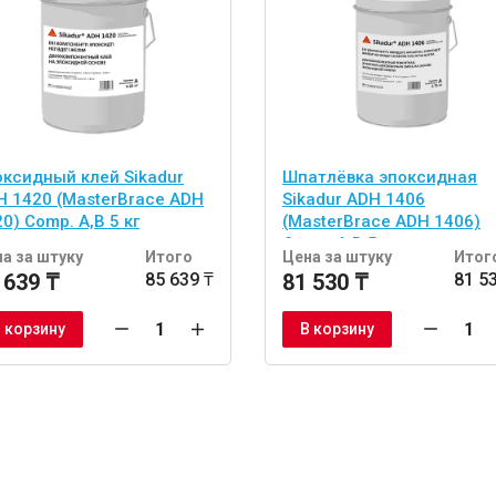
оксидный клей Sikadur
Шпатлёвка эпоксидная
H 1420 (MasterBrace ADH
Sikadur ADH 1406
0) Comp. A,B 5 кг
(MasterBrace ADH 1406)
Comp. A,B 5 кг
а за штуку
Итого
Цена за штуку
Итог
 639 ₸
85 639 ₸
81 530 ₸
81 5
 корзину
В корзину