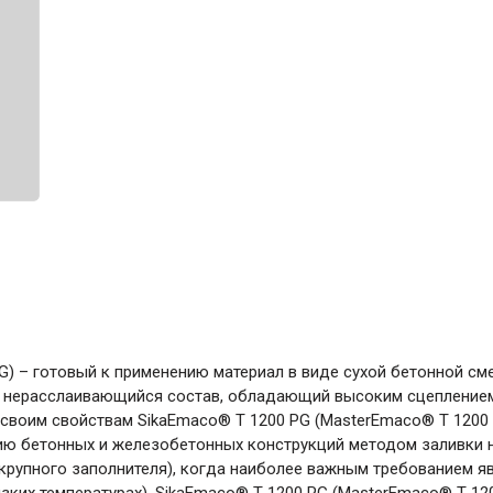
ние
Инструменты
Малярный инструмент
Специализированный инструмент
Пистолеты для ремонта
Инструмент для штукатурно-отделочных
работ
Ещё 2
Всё для дома и сада
) – готовый к применению материал в виде сухой бетонной сме
Товары для бани и сауны
й нерасслаивающийся состав, обладающий высоким сцеплением
 своим свойствам SikaEmaco® T 1200 PG (MasterEmaco® T 1200
Оборудование для клининга и уборки
ию бетонных и железобетонных конструкций методом заливки 
я крупного заполнителя), когда наиболее важным требованием я