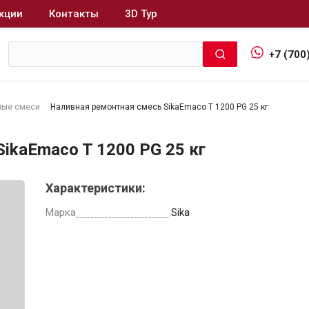
кции
Контакты
3D Тур
+7 (700
ные смеси
Наливная ремонтная смесь SikaEmaco T 1200 PG 25 кг
Интерьер и отделка
ikaEmaco T 1200 PG 25 кг
Лакокрасочные материалы
В
Характеристики:
Герметики
Клеи, жидкие гвозди
Марка
Sika
Обои
Ещё 5