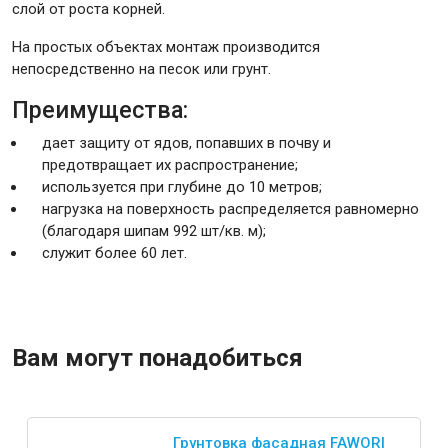
слой от роста корней.
На простых объектах монтаж производится
Крепежи
непосредственно на песок или грунт.
Преимущества:
Анкеры
дает защиту от ядов, попавших в почву и
Монтажные ленты
предотвращает их распространение;
Канаты, шнуры
используется при глубине до 10 метров;
нагрузка на поверхность распределяется равномерно
(благодаря шипам 992 шт/кв. м);
служит более 60 лет.
Всё для дома и сада
Товары для бани и сауны
Вам могут понадобиться
Оборудование для клининга и уборки
Грунтовка фасадная FAWORI