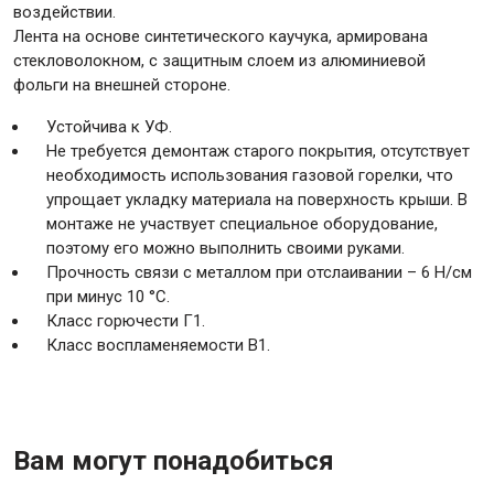
воздействии.
Лента на основе синтетического каучука, армирована
стекловолокном, с защитным слоем из алюминиевой
Крепежи
фольги на внешней стороне.
Устойчива к УФ.
Анкеры
Не требуется демонтаж старого покрытия, отсутствует
Монтажные ленты
необходимость использования газовой горелки, что
Канаты, шнуры
упрощает укладку материала на поверхность крыши. В
монтаже не участвует специальное оборудование,
поэтому его можно выполнить своими руками.
Прочность связи с металлом при отслаивании – 6 Н/см
при минус 10 °С.
Всё для дома и сада
Класс горючести Г1.
Класс воспламеняемости В1.
Товары для бани и сауны
Оборудование для клининга и уборки
Вам могут понадобиться