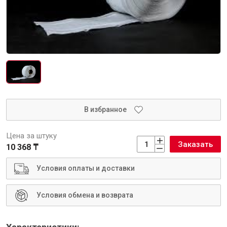
Интерьер и отделка
Лакокрасочные материалы
Герметики
Клеи, жидкие гвозди
Обои
Ещё 5
В избранное
Инженерные системы
Цена за штуку
Заказать
10 368 ₸
Водоснабжение и водоотведение
Условия оплаты и доставки
Условия обмена и возврата
Электро-оборудование