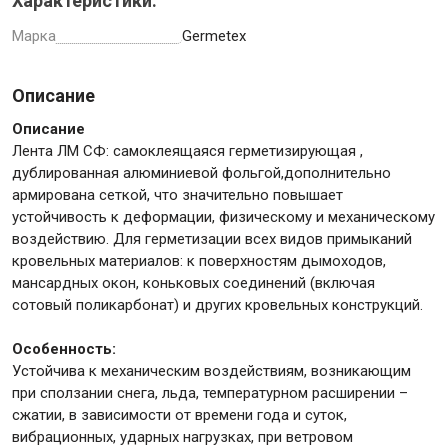
Характеристики:
Марка
Germetex
Описание
Инструменты
Описание
Лента ЛМ СФ: самоклеящаяся герметизирующая ,
Малярный инструмент
дублированная алюминиевой фольгой,дополнительно
армирована сеткой, что значительно повышает
Специализированный инструмент
устойчивость к деформации, физическому и механическому
Пистолеты для ремонта
воздействию. Для герметизации всех видов примыканий
Инструмент для штукатурно-отделочных работ
кровельных материалов: к поверхностям дымоходов,
мансардных окон, коньковых соединений (включая
Ещё 2
сотовый поликарбонат) и других кровельных конструкций.
Особенность:
Устойчива к механическим воздействиям, возникающим
Сантехника
при сползании снега, льда, температурном расширении –
сжатии, в зависимости от времени года и суток,
вибрационных, ударных нагрузках, при ветровом