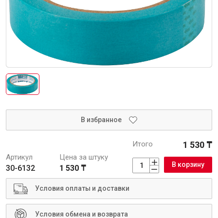
Интерьер и отделка
Лакокрасочные материалы
Герметики
Клеи, жидкие гвозди
Обои
Ещё 5
В избранное
Инженерные системы
Итого
1 530 ₸
Артикул
Цена за штуку
Водоснабжение и водоотведение
В корзину
30-6132
1 530 ₸
Условия оплаты и доставки
Электро-оборудование
Условия обмена и возврата