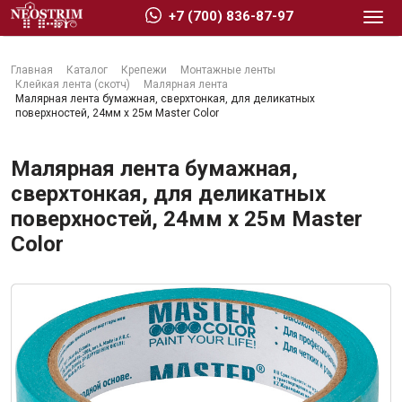
+7 (700) 836-87-97
Главная
Каталог
Крепежи
Монтажные ленты
Клейкая лента (скотч)
Малярная лента
Малярная лента бумажная, сверхтонкая, для деликатных
поверхностей, 24мм x 25м Master Color
Стройматериалы
Малярная лента бумажная,
сверхтонкая, для деликатных
поверхностей, 24мм x 25м Master
Сухие строительные смеси
Color
Гидроизоляция
Изоляционные материалы
Кровельные материалы
Ещё 2