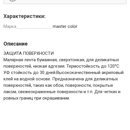
Характеристики:
Марка
master color
Инструменты
Описание
Малярный инструмент
ЗАЩИТА ПОВЕРХНОСТИ
Специализированный инструмент
Малярная лента бумажная, сверхтонкая, для деликатных
Пистолеты для ремонта
поверхностей, низкая адгезия. Термостойкость до 120°C.
УФ стойкость до 30 дней.Высококачественный акриловый
Инструмент для штукатурно-отделочных работ
клей на водной основе. Предназначена для деликатных
Ещё 2
поверхностей, таких как:обои, поверхности, покрытые
лаком, cвежеокраженные поверхности и т.п. Для четких и
ровных границ при окрашивании.
Сантехника