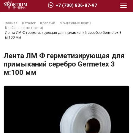
+7 (700) 836-87-97
Главная
Каталог
Крепежи
Монтажные ленты
Клейкая лента (скотч)
Лента ЛМ Ф герметизирующая для примыканий серебро Germetex 3
м:100 мм
Стройматериалы
Лента ЛМ Ф герметизирующая для
примыканий серебро Germetex 3
м:100 мм
Сухие строительные смеси
Гидроизоляция
Изоляционные материалы
Кровельные материалы
Ещё 2