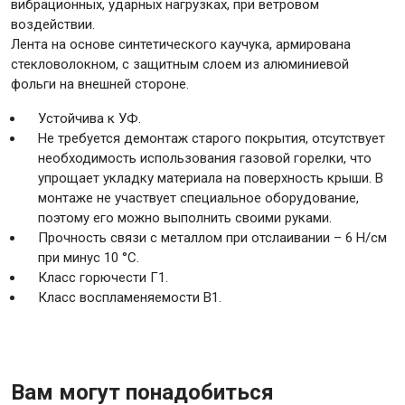
вибрационных, ударных нагрузках, при ветровом
воздействии.
Лента на основе синтетического каучука, армирована
Крепежи
стекловолокном, с защитным слоем из алюминиевой
фольги на внешней стороне.
Анкеры
Устойчива к УФ.
Монтажные ленты
Не требуется демонтаж старого покрытия, отсутствует
необходимость использования газовой горелки, что
Канаты, шнуры
упрощает укладку материала на поверхность крыши. В
монтаже не участвует специальное оборудование,
поэтому его можно выполнить своими руками.
Прочность связи с металлом при отслаивании – 6 Н/см
Всё для дома и сада
при минус 10 °С.
Класс горючести Г1.
Класс воспламеняемости В1.
Товары для бани и сауны
Оборудование для клининга и уборки
Вам могут понадобиться