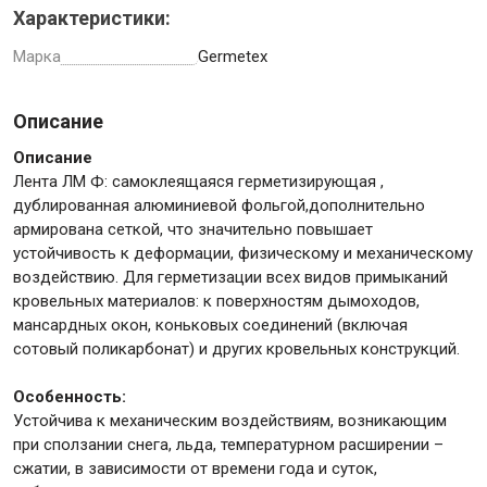
Характеристики:
Марка
Germetex
Инструменты
Описание
Описание
Лента ЛМ Ф: самоклеящаяся герметизирующая ,
Малярный инструмент
дублированная алюминиевой фольгой,дополнительно
Специализированный инструмент
армирована сеткой, что значительно повышает
Пистолеты для ремонта
устойчивость к деформации, физическому и механическому
Инструмент для штукатурно-отделочных работ
воздействию. Для герметизации всех видов примыканий
кровельных материалов: к поверхностям дымоходов,
Ещё 2
мансардных окон, коньковых соединений (включая
сотовый поликарбонат) и других кровельных конструкций.
Особенность:
Сантехника
Устойчива к механическим воздействиям, возникающим
при сползании снега, льда, температурном расширении –
сжатии, в зависимости от времени года и суток,