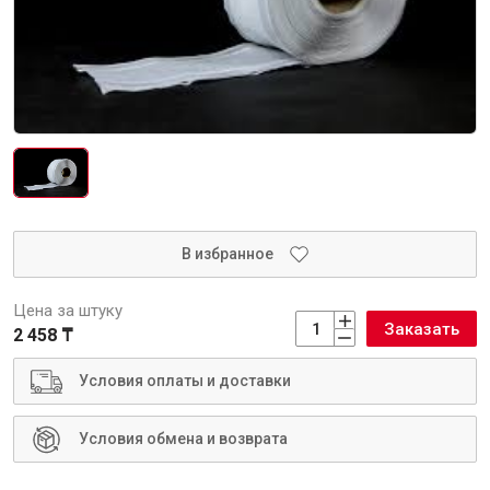
Интерьер и отделка
Лакокрасочные материалы
Герметики
Клеи, жидкие гвозди
Обои
Ещё 5
В избранное
Инженерные системы
Цена за штуку
Заказать
2 458 ₸
Водоснабжение и водоотведение
Условия оплаты и доставки
Условия обмена и возврата
Электро-оборудование