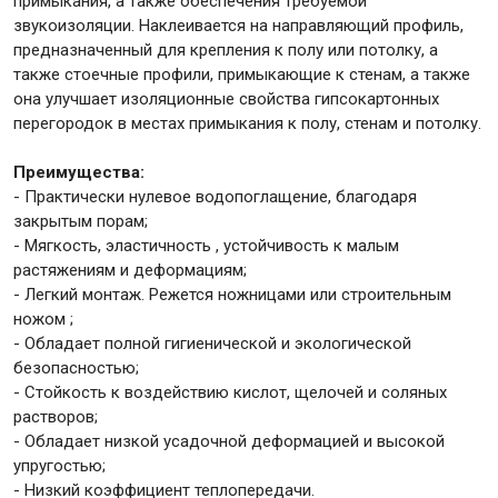
примыкания, а также обеспечения требуемой
звукоизоляции. Наклеивается на направляющий профиль,
предназначенный для крепления к полу или потолку, а
Крепежи
также стоечные профили, примыкающие к стенам, а также
она улучшает изоляционные свойства гипсокартонных
перегородок в местах примыкания к полу, стенам и потолку.
Анкеры
Монтажные ленты
Преимущества:
Канаты, шнуры
- Практически нулевое водопоглащение, благодаря
закрытым порам;
- Мягкость, эластичность , устойчивость к малым
растяжениям и деформациям;
- Легкий монтаж. Режется ножницами или строительным
Всё для дома и сада
ножом ;
- Обладает полной гигиенической и экологической
безопасностью;
Товары для бани и сауны
- Стойкость к воздействию кислот, щелочей и соляных
Оборудование для клининга и уборки
растворов;
- Обладает низкой усадочной деформацией и высокой
упругостью;
- Низкий коэффициент теплопередачи.