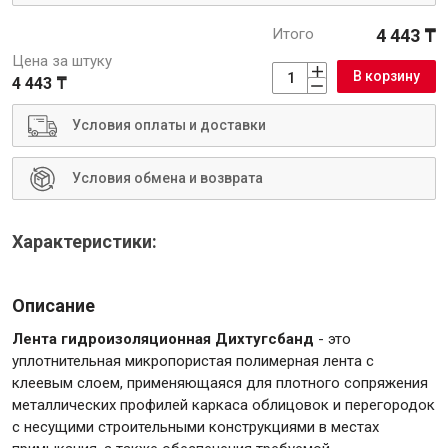
Итого
4 443 ₸
Цена за штуку
В корзину
4 443 ₸
Инструменты
Условия оплаты и доставки
Малярный инструмент
Условия обмена и возврата
Специализированный инструмент
Пистолеты для ремонта
Характеристики:
Инструмент для штукатурно-отделочных работ
Ещё 2
Описание
Лента гидроизоляционная Дихтугсбанд
- это
уплотнительная микропористая полимерная лента с
Сантехника
клеевым слоем, применяющаяся для плотного сопряжения
металлических профилей каркаса облицовок и перегородок
с несущими строительными конструкциями в местах