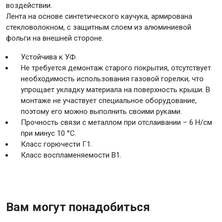
воздействии.
Лента на основе синтетического каучука, армирована
стекловолокном, с защитным слоем из алюминиевой
Крепежи
фольги на внешней стороне.
Устойчива к УФ.
Анкеры
Не требуется демонтаж старого покрытия, отсутствует
Монтажные ленты
необходимость использования газовой горелки, что
Канаты, шнуры
упрощает укладку материала на поверхность крыши. В
монтаже не участвует специальное оборудование,
поэтому его можно выполнить своими руками.
Прочность связи с металлом при отслаивании – 6 Н/см
при минус 10 °С.
Всё для дома и сада
Класс горючести Г1.
Класс воспламеняемости В1.
Товары для бани и сауны
Оборудование для клининга и уборки
Вам могут понадобиться