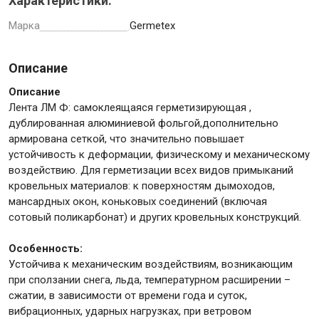
Характеристики:
Марка
Germetex
Описание
Инструменты
Описание
Лента ЛМ Ф: самоклеящаяся герметизирующая ,
Малярный инструмент
дублированная алюминиевой фольгой,дополнительно
армирована сеткой, что значительно повышает
Специализированный инструмент
устойчивость к деформации, физическому и механическому
Пистолеты для ремонта
воздействию. Для герметизации всех видов примыканий
Инструмент для штукатурно-отделочных работ
кровельных материалов: к поверхностям дымоходов,
мансардных окон, коньковых соединений (включая
Ещё 2
сотовый поликарбонат) и других кровельных конструкций.
Особенность:
Устойчива к механическим воздействиям, возникающим
Сантехника
при сползании снега, льда, температурном расширении –
сжатии, в зависимости от времени года и суток,
вибрационных, ударных нагрузках, при ветровом