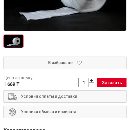
Интерьер и отделка
Лакокрасочные материалы
Герметики
Клеи, жидкие гвозди
Обои
Ещё 5
В избранное
Инженерные системы
Цена за штуку
Заказать
1 669 ₸
Водоснабжение и водоотведение
Условия оплаты и доставки
Условия обмена и возврата
Электро-оборудование