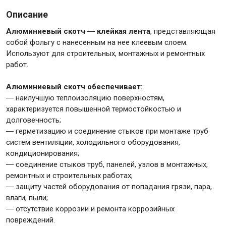
Описание
Алюминиевый скотч
―
клейкая лента
, представляющая
собой фольгу с нанесенным на нее клеевым слоем.
Используют для строительных, монтажных и ремонтных
Инструменты
работ.
Малярный инструмент
Алюминиевый скотч обеспечивает:
― наилучшую теплоизоляцию поверхностям,
Специализированный инструмент
характеризуется повышенной термостойкостью и
Пистолеты для ремонта
долговечность;
Инструмент для штукатурно-отделочных работ
― герметизацию и соединение стыков при монтаже труб
систем вентиляции, холодильного оборудования,
Ещё 2
кондиционирования;
― соединение стыков труб, панелей, узлов в монтажных,
ремонтных и строительных работах;
― защиту частей оборудования от попадания грязи, пара,
Сантехника
влаги, пыли;
― отсутствие коррозии и ремонта коррозийных
повреждений.