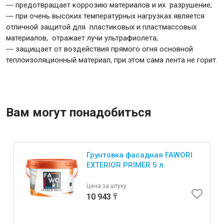
― предотвращает коррозию материалов и их разрушение;
― при очень высоких температурных нагрузках является
отличной защитой для пластиковых и пластмассовых
Крепежи
материалов, отражает лучи ультрафиолета;
―
защищает от воздействия прямого огня основной
Анкеры
теплоизоляционный материал, при этом сама лента не горит.
Монтажные ленты
Канаты, шнуры
Вам могут понадобиться
Всё для дома и сада
Грунтовка фасадная FAWORI
EXTERIOR PRIMER 5 л.
Товары для бани и сауны
Оборудование для клининга и уборки
Цена за штуку
10 943 ₸