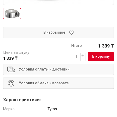
Интерьер и отделка
Лакокрасочные материалы
Герметики
Клеи, жидкие гвозди
В избранное
Обои
Итого
1 339 ₸
Ещё 5
Цена за штуку
В корзину
1 339 ₸
Условия оплаты и доставки
Инженерные системы
Условия обмена и возврата
Водоснабжение и водоотведение
Характеристики:
Марка
Tytan
Электро-оборудование