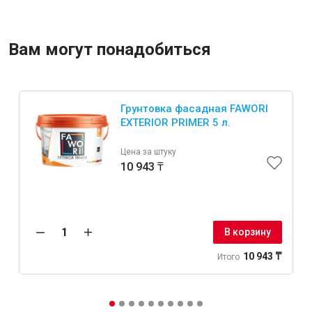
Крепежи
Вам могут понадобиться
Анкеры
Монтажные ленты
Грунтовка фасадная FAWORI
Канаты, шнуры
EXTERIOR PRIMER 5 л.
Цена за штуку
10 943 ₸
Всё для дома и сада
Товары для бани и сауны
В корзину
Оборудование для клининга и уборки
10 943 ₸
Итого