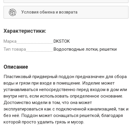
Условия обмена и возврата
Характеристики:
Инструменты
Марка
DKSTOK
Тип товара
Водоотводные лотки, решетки
Малярный инструмент
Специализированный инструмент
Описание
Пистолеты для ремонта
Инструмент для штукатурно-отделочных работ
Пластиковый придверный поддон предназначен для сбора
воды и грязи при входе в помещение. Изделие может
Ещё 2
устанавливаться непосредственно перед входом в дом или
внутри него, если использовать определенное основание.
Достоинство модели в том, что она может
эксплуатироваться как с подключенной канализацией, так и
Сантехника
без неё. Поддон может оснащаться решеткой, благодаря
которой просто удалить грязь и мусор.