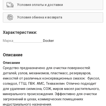
Условия оплаты и доставки
Условия обмена и возврата
Инструменты
Характеристики:
Малярный инструмент
Марка
Docker
Специализированный инструмент
Пистолеты для ремонта
Описание
Инструмент для штукатурно-отделочных работ
Описание
Ещё 2
Средство предназначено для очистки поверхностей:
деталей, узлов, механизмов, пластмасс, резервуаров,
емкостей от различных консервационных смазок: буксол,
солидол, ГТШ, ПВК. АМС, Техвазелин. Отлично подходит
для удаления силикона, СОЖ, жиров масел растительного,
Сантехника
минерального происхождения. Эффективно для очистки
загрязнений в цехах, коммерческих помещениях
индустриального назначения.