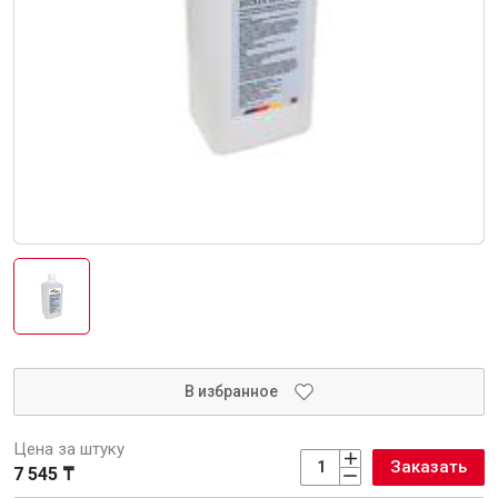
Интерьер и отделка
Лакокрасочные материалы
Герметики
Клеи, жидкие гвозди
Обои
Ещё 5
Инженерные системы
Водоснабжение и водоотведение
В избранное
Цена за штуку
Заказать
7 545 ₸
Электро-оборудование