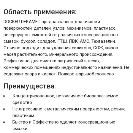
Область применения:
Крепежи
DOCKER DEKAMET предназначено для очистки
поверхностей: деталей, узлов, механизмов, пластмасс,
резервуаров, емкостей от различных консервационных
Анкеры
смазок: буксол, солидол, ГТШ, ПВК. АМС, Техвазелин.
Монтажные ленты
Отлично подходит для удаления силикона, СОЖ, жиров
Канаты, шнуры
масел растительного, минерального происхождения.
Эффективно для очистки загрязнений в цехах,
коммерческих помещениях индустриального назначения. Не
содержит хлора и кислот. Пожаро-взрывобезопасно
Всё для дома и сада
Преимущества:
Концентрированное, нетоксичное биоразлагаемое
Товары для бани и сауны
средство
Оборудование для клининга и уборки
Не агрессивно к металлическим поверхностям, резине,
пластикам
Быстро и Эффективно удаляет консервационные
смазки