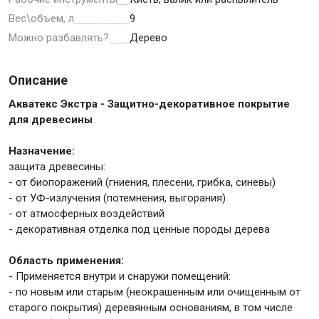
Вес\объем, л
9
Можно разбавлять?
Дерево
Крепежи
Описание
Анкеры
Акватекс Экстра - Защитно-декоративное покрытие
Монтажные ленты
для древесины
Канаты, шнуры
Назначение:
защита древесины:
- от биопоражений (гниения, плесени, грибка, синевы)
Всё для дома и сада
- от УФ-излучения (потемнения, выгорания)
- от атмосферных воздействий
- декоративная отделка под ценные породы дерева
Товары для бани и сауны
Оборудование для клининга и уборки
Область применения:
- Применяется внутри и снаружи помещений:
- по новым или старым (неокрашенным или очищенным от
старого покрытия) деревянным основаниям, в том числе