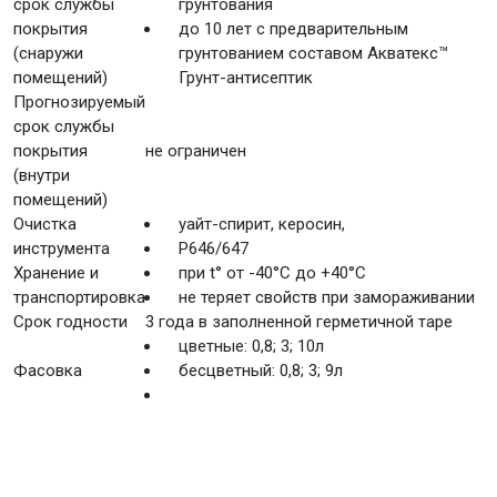
срок службы
грунтования
покрытия
до 10 лет с предварительным
(снаружи
грунтованием составом Акватекс™
помещений)
Грунт-антисептик
Прогнозируемый
срок службы
покрытия
не ограничен
(внутри
помещений)
Очистка
уайт-спирит, керосин,
инструмента
Р646/647
Хранение и
при t° от -40°С до +40°С
транспортировка
не теряет свойств при замораживании
Срок годности
3 года в заполненной герметичной таре
цветные: 0,8; 3; 10л
Фасовка
бесцветный: 0,8; 3; 9л