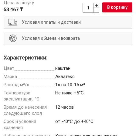
Цена за штуку
В корзину
53 467 ₸
Условия оплаты и доставки
Инструменты
Условия обмена и возврата
Малярный инструмент
Характеристики:
Специализированный инструмент
Цвет
каштан
Пистолеты для ремонта
Марка
Акватекс
Инструмент для штукатурно-отделочных работ
Расход м²/л
1л на 10-15 м²
Ещё 2
Температура
Не ниже +5°С
эксплуатации, °С
Время до нанесения
12 часов
следующего слоя
Сантехника
Срок и условия
от -40°С до +40°С
хранения
Рабочие инструменты
Кисть, валик или распылитель