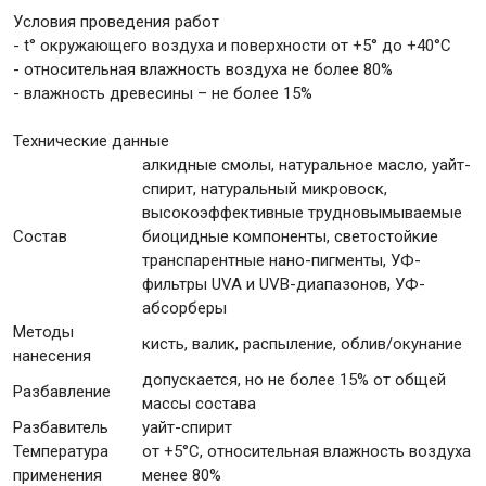
Условия проведения работ
- t° окружающего воздуха и поверхности от +5° до +40°С
- относительная влажность воздуха не более 80%
- влажность древесины – не более 15%
Технические данные
алкидные смолы, натуральное масло, уайт-
спирит, натуральный микровоск,
высокоэффективные трудновымываемые
Состав
биоцидные компоненты, светостойкие
транспарентные нано-пигменты, УФ-
фильтры UVA и UVB-диапазонов, УФ-
абсорберы
Методы
кисть, валик, распыление, облив/окунание
нанесения
допускается, но не более 15% от общей
Разбавление
массы состава
Разбавитель
уайт-спирит
Температура
от +5°С, относительная влажность воздуха
применения
менее 80%