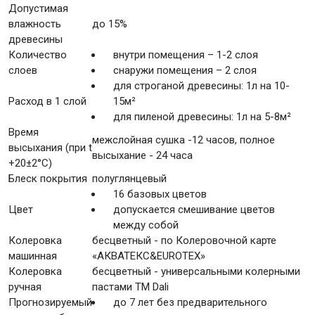
Допустимая
влажность
до 15%
древесины
Количество
внутри помещения – 1-2 слоя
слоев
снаружи помещения – 2 слоя
для строганой древесины: 1л на 10-
Расход в 1 слой
15м²
для пиленой древесины: 1л на 5-8м²
Время
межслойная сушка -12 часов, полное
высыхания (при t
высыхание - 24 часа
+20±2°C)
Блеск покрытия
полуглянцевый
16 базовых цветов
Цвет
допускается смешивание цветов
между собой
Колеровка
бесцветный - по Колеровочной карте
машинная
«AКВАТЕКС&EUROTEX»
Колеровка
бесцветный - универсальными колерными
ручная
пастами ТМ Dali
Прогнозируемый
до 7 лет без предварительного