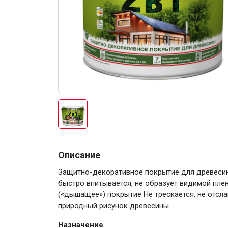
Электро-оборудова
Крепежи
Описание
Защитно-декоративное покрытие для древесины 
Анкеры
быстро впитывается, не образует видимой пле
(«дышащее») покрытие Не трескается, не отсл
Монтажные ленты
природный рисунок древесины
Канаты, шнуры
Назначение