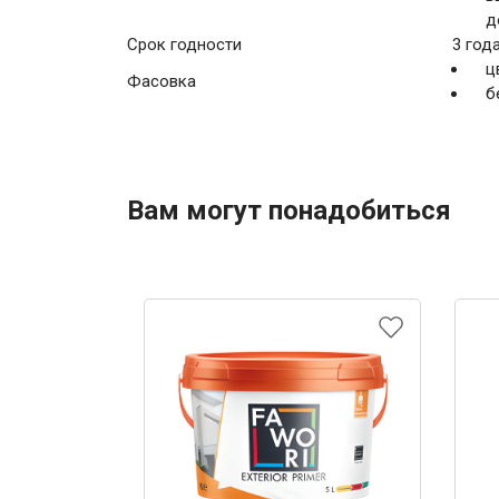
д
Срок годности
3 год
ц
Фасовка
б
Вам могут понадобиться