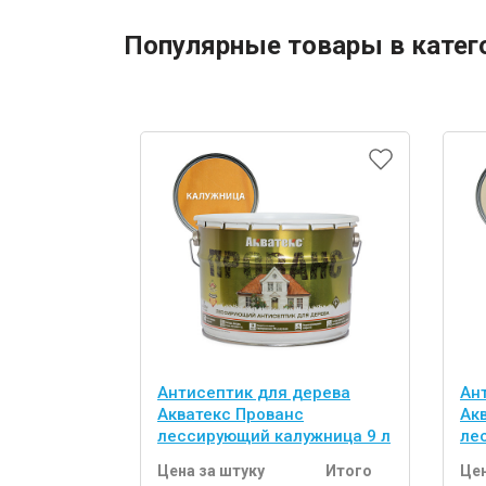
Популярные товары в катег
Антисептик для дерева
Ан
Акватекс Прованс
Ак
лессирующий калужница 9 л
ле
Цена за штуку
Итого
Цен