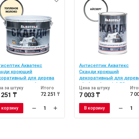
тисептик Акватекс
Антисептик Акватекс
анди кроющий
Сканди кроющий
коративный для дерева
декоративный для дерев
пленое молоко 9 л
айсберг база А 0,75 л
а за штуку
Итого
Цена за штуку
Ито
 251 ₸
72 251 ₸
7 003 ₸
7 0
 корзину
В корзину