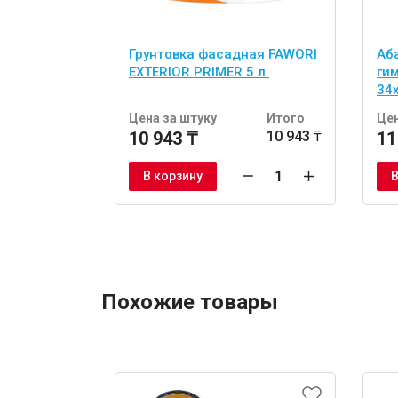
Грунтовка фасадная FAWORI
Аб
EXTERIOR PRIMER 5 л.
ги
34
шт
Цена за штуку
Итого
Цен
10 943 ₸
10 943 ₸
11
В корзину
В
Похожие товары