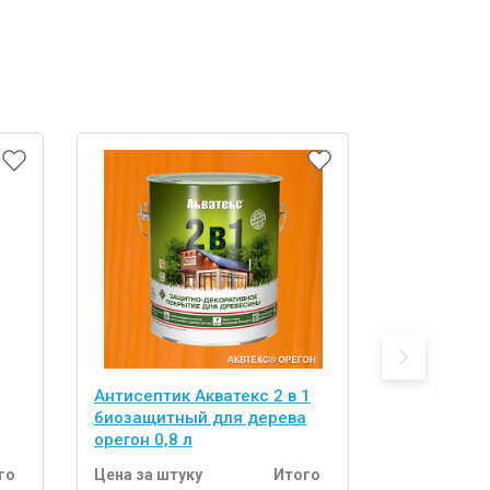
Антисептик Акватекс 2 в 1
Антисепти
биозащитный для дерева
декоратив
орегон 0,8 л
палисандр 
го
Цена за штуку
Итого
Цена за шт