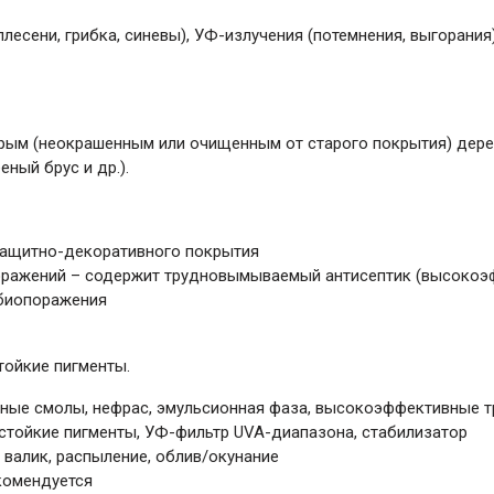
лесени, грибка, синевы), УФ-излучения (потемнения, выгорани
арым (неокрашенным или очищенным от старого покрытия) дер
ный брус и др.).
 защитно-декоративного покрытия
оражений – содержит трудновымываемый антисептик (высоко
 биопоражения
тойкие пигменты.
ные смолы, нефрас, эмульсионная фаза, высокоэффективные
стойкие пигменты, УФ-фильтр UVA-диапазона, стабилизатор
, валик, распыление, облив/окунание
комендуется