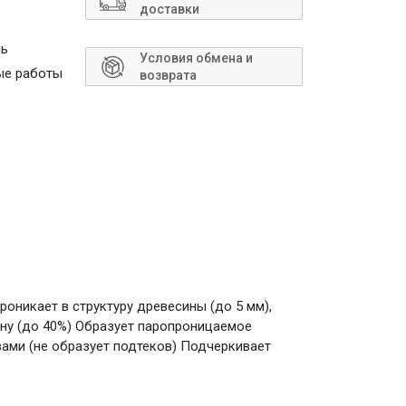
Сантехника
доставки
ль
Условия обмена и
ые работы
возврата
оникает в структуру древесины (до 5 мм),
ину (до 40%) Образует паропроницаемое
ами (не образует подтеков) Подчеркивает