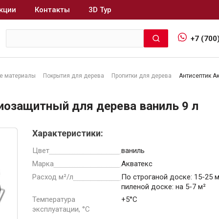
кции
Контакты
3D Тур
+7 (700
е материалы
Покрытия для дерева
Пропитки для дерева
Антисептик Ак
Интерьер и отделка
биозащитный для дерева ваниль 9 л
Лакокрасочные материалы
В
Характеристики:
Герметики
Клеи, жидкие гвозди
Цвет
ваниль
Обои
Марка
Акватекс
Ещё 5
Расход м²/л
По строганой доске: 15-25 
пиленой доске: на 5-7 м²
Температура
+5°C
эксплуатации, °С