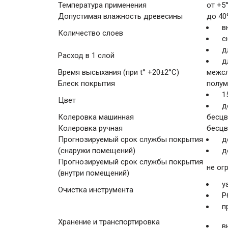
Температура применения
от +5
Допустимая влажность древесины
до 40
в
Количество слоев
с
д
Расход в 1 слой
д
Время высыхания (при t° +20±2°C)
межсл
Блеск покрытия
полу
1
Цвет
д
Колеровка машинная
бесцв
Колеровка ручная
бесцв
Прогнозируемый срок службы покрытия
д
(снаружи помещений)
д
Прогнозируемый срок службы покрытия
не ог
(внутри помещений)
у
Очистка инструмента
Р
п
Хранение и транспортировка
в