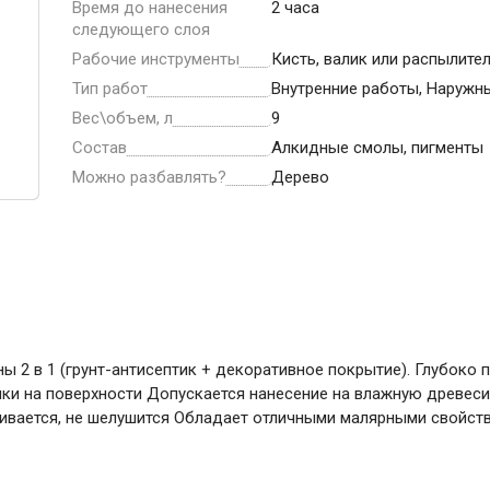
ние
Инструменты
Время до нанесения
2 часа
следующего слоя
Рабочие инструменты
Кисть, валик или распылите
Малярный инструмент
Тип работ
Внутренние работы, Наружн
Специализированный инструмент
Вес\объем, л
9
Пистолеты для ремонта
Состав
Алкидные смолы, пигменты
Инструмент для штукатурно-отделочных
Можно разбавлять?
Дерево
работ
Ещё 2
Всё для дома и сада
2 в 1 (грунт-антисептик + декоративное покрытие). Глубоко пр
Товары для бани и сауны
нки на поверхности Допускается нанесение на влажную древес
аивается, не шелушится Обладает отличными малярными свойств
Оборудование для клининга и уборки