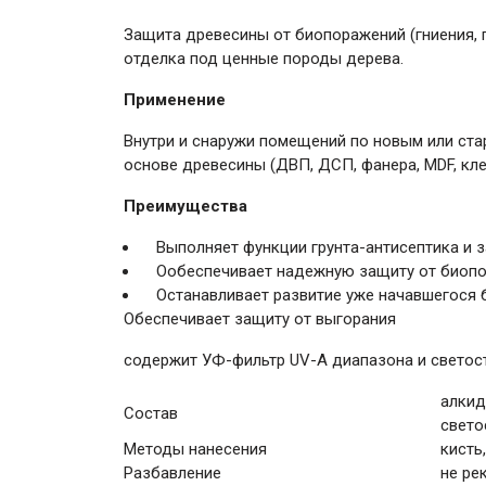
Защита древесины от биопоражений (гниения, п
отделка под ценные породы дерева.
Применение
Внутри и снаружи помещений по новым или ст
основе древесины (ДВП, ДСП, фанера, MDF, клее
Преимущества
Выполняет функции грунта-антисептика и
Ообеспечивает надежную защиту от биоп
Останавливает развитие уже начавшегося
Обеспечивает защиту от выгорания
содержит УФ-фильтр UV-A диапазона и светос
алкид
Состав
свето
Методы нанесения
кисть
Разбавление
не ре