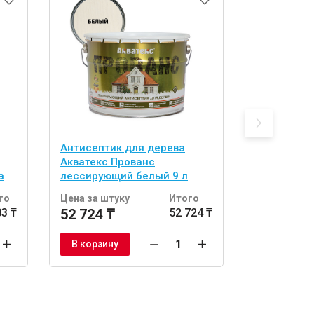
Антисептик для дерева
Антисептик
Акватекс Прованс
биозащитн
а
лессирующий белый 9 л
дуб 20 л
го
Цена за штуку
Итого
Цена за шт
03 ₸
52 724 ₸
52 724 ₸
72 105 ₸
Заказат
В корзину