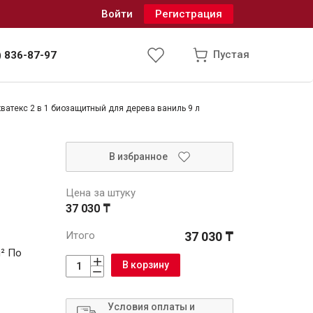
Войти
Регистрация
Пустая
) 836-87-97
ватекс 2 в 1 биозащитный для дерева ваниль 9 л
Инженерные системы
В избранное
одоснабжение и водоотведение
Цена за штуку
37 030 ₸
Итого
37 030 ₸
м² По
В корзину
Условия оплаты и