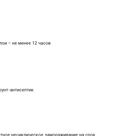
лои – не менее 12 часов
рунт-антисептик
тное нециклическое замораживание на срок