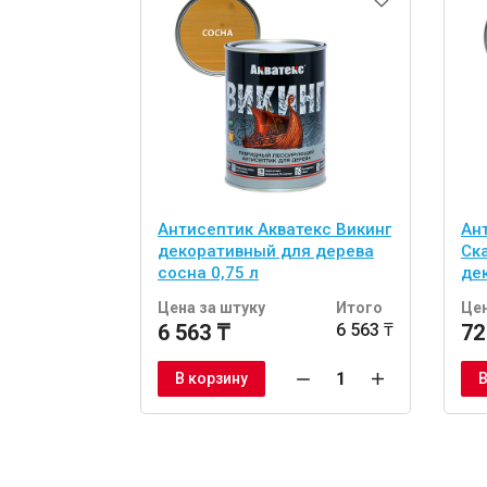
Антисептик Акватекс Викинг
Ан
декоративный для дерева
Ск
сосна 0,75 л
де
то
Цена за штуку
Итого
Цен
6 563 ₸
6 563 ₸
72
В корзину
В