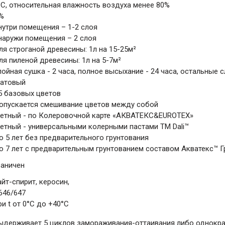
°С, относительная влажность воздуха менее 80%
%
нутри помещения – 1-2 слоя
наружи помещения – 2 слоя
ля строганой древесины: 1л на 15-25м²
ля пиленой древесины: 1л на 5-7м²
ойная сушка - 2 часа, полное высыхание - 24 часа, остальные с
матовый
5 базовых цветов
опускается смешивание цветов между собой
етный - по Колеровочной карте «AКВАТЕКС&EUROTEX»
етный - универсальными колерными пастами ТМ Dali™
о 5 лет без предварительного грунтования
о 7 лет с предварительным грунтованием составом Акватекс™ Г
раничен
айт-спирит, керосин,
646/647
ри t от 0°С до +40°С
ыдерживает 5 циклов замораживания-оттаивания либо однокра