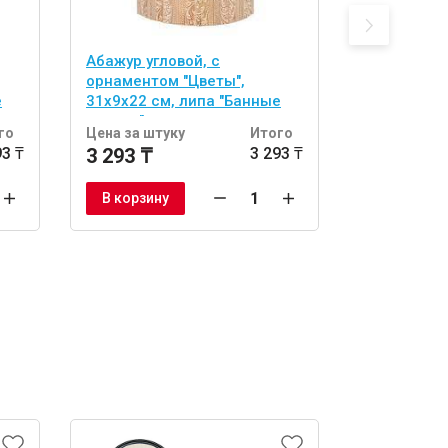
Абажур угловой, с
абор из 2 
орнаментом "Цветы",
двусторонн
е
31х9х22 см, липа "Банные
(спонж и л
штучки"
тела "Банн
го
Цена за штуку
Итого
Цена за шт
93 ₸
3 293 ₸
3 293 ₸
1 722 ₸
В корзину
В корзину