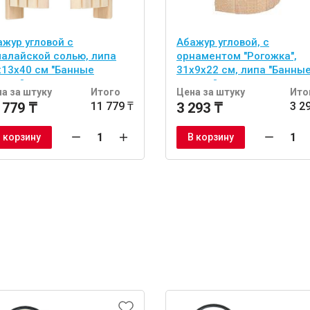
ажур угловой с
Абажур угловой, с
малайской солью, липа
орнаментом "Рогожка",
х13х40 см "Банные
31х9х22 см, липа "Банны
учки"
штучки"
а за штуку
Итого
Цена за штуку
Ито
 779 ₸
11 779 ₸
3 293 ₸
3 2
 корзину
В корзину