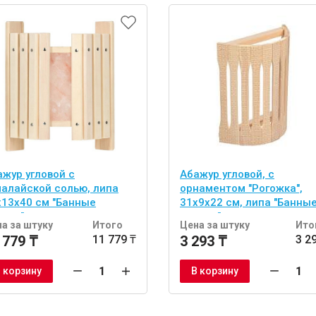
ажур угловой с
Абажур угловой, с
малайской солью, липа
орнаментом "Рогожка",
х13х40 см "Банные
31х9х22 см, липа "Банны
учки"
штучки"
а за штуку
Итого
Цена за штуку
Ито
 779 ₸
11 779 ₸
3 293 ₸
3 2
 корзину
В корзину