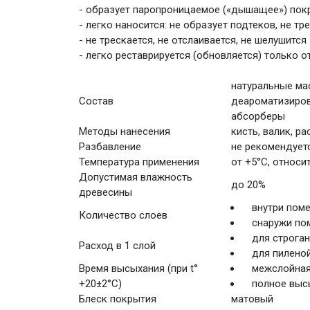
- образует паропроницаемое («дышащее») пок
- легко наносится: не образует подтеков, не 
- не трескается, не отслаивается, не шелушится
- легко реставрируется (обновляется) только
натуральные ма
Состав
деароматизиров
абсорберы
Методы нанесения
кисть, валик, р
Разбавление
не рекомендует
Температура применения
от +5°С, относи
Допустимая влажность
до 20%
древесины
внутри поме
Количество слоев
снаружи по
для строган
Расход в 1 слой
для пиленой
Время высыхания (при t°
межслойная 
+20±2°C)
полное выс
Блеск покрытия
матовый