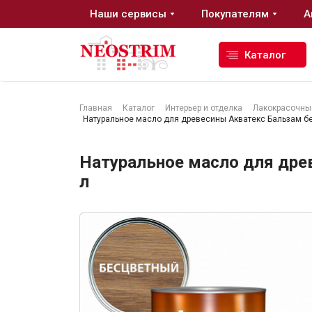
Наши сервисы
Покупателям
А
Каталог
Главная
Каталог
Интерьер и отделка
Лакокрасочны
Натуральное масло для древесины Акватекс Бальзам бе
Стройматериалы
Натуральное масло для дре
Сухие строительные смеси
л
Гидроизоляция
Изоляционные материалы
Кровельные материалы
Ещё 2