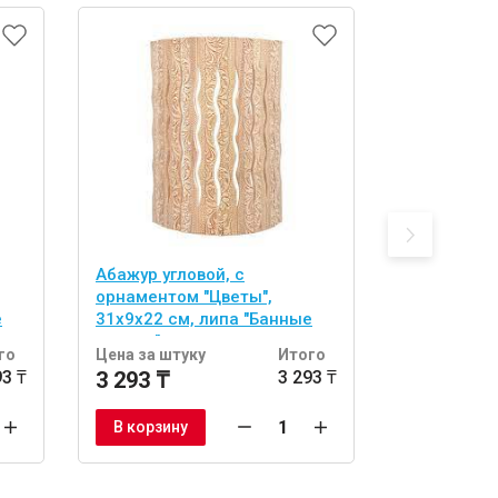
Абажур угловой, с
абор из 2 
орнаментом "Цветы",
двусторонн
е
31х9х22 см, липа "Банные
(спонж и л
штучки"
тела "Банн
го
Цена за штуку
Итого
Цена за шт
93 ₸
3 293 ₸
3 293 ₸
1 722 ₸
В корзину
В корзину