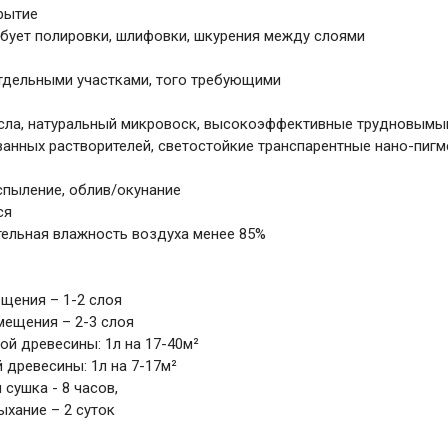
рытие
требует полировки, шлифовки, шкурения между слоями
 отдельными участками, того требующими
сла, натуральный микровоск, высокоэффективные трудновым
анных растворителей, светостойкие транспарентные нано-пиг
аспыление, облив/окунание
ся
тельная влажность воздуха менее 85%
щения – 1-2 слоя
мещения – 2-3 слоя
ой древесины: 1л на 17-40м²
 древесины: 1л на 7-17м²
сушка - 8 часов,
ыхание – 2 суток