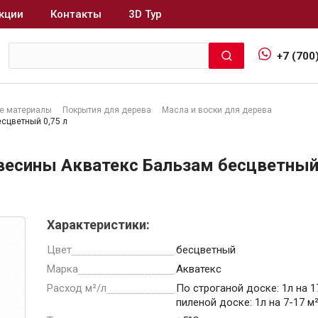
кции
Контакты
3D Тур
+7 (700
е материалы
Покрытия для дерева
Масла и воски для дерева
сцветный 0,75 л
Интерьер и отделка
весины Акватекс Бальзам бесцветный
Лакокрасочные материалы
В
Герметики
Клеи, жидкие гвозди
Характеристики:
Обои
Цвет
бесцветный
Ещё 5
Марка
Акватекс
Расход м²/л
По строганой доске: 1л на 1
пиленой доске: 1л на 7-17 м