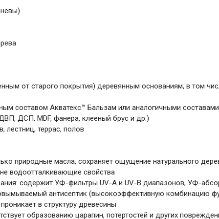
иневы)
ерева
нным от старого покрытия) деревянным основаниям, в том чис
нным составом Акватекс™ Бальзам или аналогичными составами
ВП, ДСП, MDF, фанера, клееный брус и др.)
, лестниц, террас, полов
лько природные масла, сохраняет ощущение натурального дере
сине водоотталкивающие свойства
рания: содержит УФ-фильтры UV-A и UV-B диапазонов, УФ-абсо
новымываемый антисептик (высокоэффективную комбинацию ф
 проникает в структуру древесины
тствует образованию царапин, потертостей и других поврежден