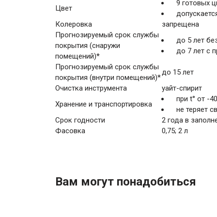
9 готовых ц
Цвет
допускаетс
Колеровка
запрещена
Прогнозируемый срок службы
до 5 лет бе
покрытия (снаружи
до 7 лет с 
помещений)*
Прогнозируемый срок службы
до 15 лет
покрытия (внутри помещений)*
Очистка инструмента
уайт-спирит
при t° от -4
Хранение и транспортировка
не теряет с
Срок годности
2 года в заполн
Фасовка
0,75; 2 л
Вам могут понадобиться