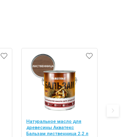
Натуральное масло для
Натуральн
древесины Акватекс
древесины
Бальзам лиственница 2,2 л
Бальзам бе