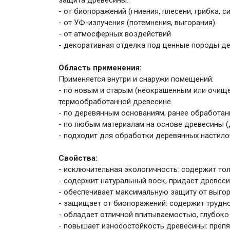
защита древесины:
- от биопоражений (гниения, плесени, грибка, с
- от УФ-излучения (потемнения, выгорания)
- от атмосферных воздействий
- декоративная отделка под ценные породы д
Область применения:
Применяется внутри и снаружи помещений:
- по новым и старым (неокрашенным или очище
термообработанной древесине
- по деревянным основаниям, ранее обработа
- по любым материалам на основе древесины (Д
- подходит для обработки деревянных настилов
Свойства:
- исключительная экологичность: содержит то
- содержит натуральный воск, придает древе
- обеспечивает максимальную защиту от выго
- защищает от биопоражений: содержит труд
- обладает отличной впитываемостью, глубоко
- повышает износостойкость древесины: препя