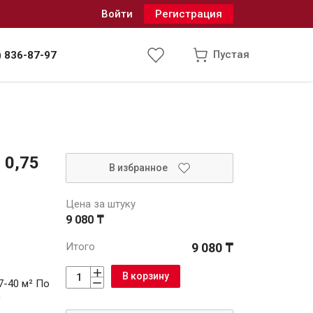
Войти
Регистрация
Пустая
) 836-87-97
Инженерные системы
 0,75
В избранное
одоснабжение и водоотведение
Цена за штуку
9 080 ₸
Итого
9 080 ₸
В корзину
7-40 м² По
²