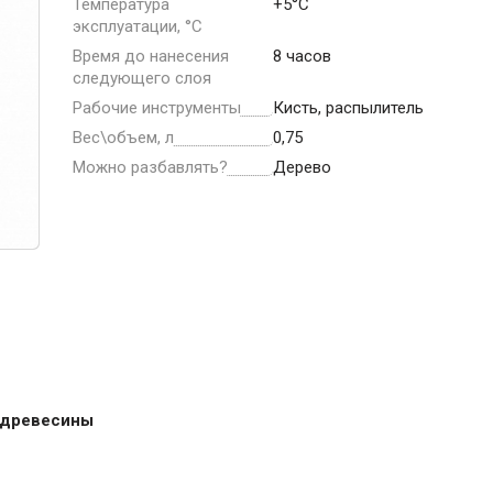
ние
Инструменты
Температура
+5°C
эксплуатации, °С
Время до нанесения
8 часов
Малярный инструмент
следующего слоя
Специализированный инструмент
Рабочие инструменты
Кисть, распылитель
Пистолеты для ремонта
Вес\объем, л
0,75
Инструмент для штукатурно-отделочных
Можно разбавлять?
Дерево
работ
Ещё 2
Всё для дома и сада
Товары для бани и сауны
я древесины
Оборудование для клининга и уборки