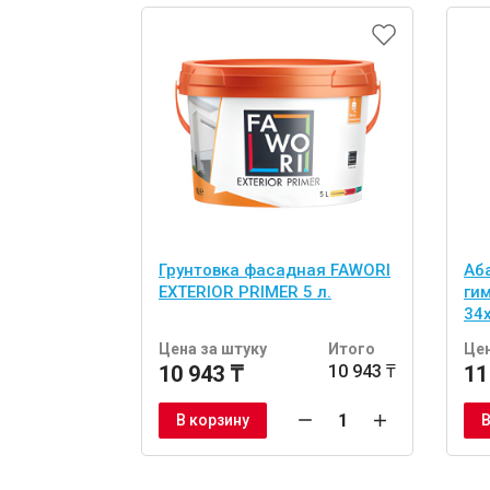
Грунтовка фасадная FAWORI
Аб
EXTERIOR PRIMER 5 л.
ги
34
шт
Цена за штуку
Итого
Цен
10 943 ₸
10 943 ₸
11
В корзину
В