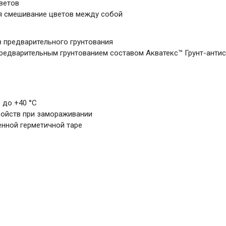
ветов
я смешивание цветов между собой
з предварительного грунтования
предварительным грунтованием составом Акватекс™ Грунт-анти
0 до +40 °С
войств при замораживании
енной герметичной таре