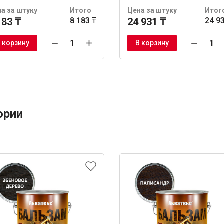
а за штуку
Итого
Цена за штуку
Итог
183 ₸
8 183 ₸
24 931 ₸
24 9
 корзину
В корзину
ории