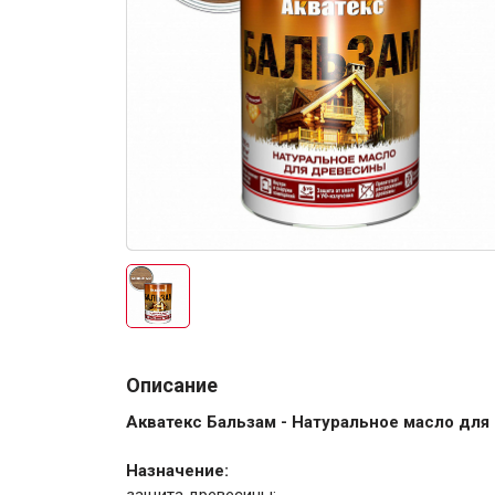
Электро-оборудова
Крепежи
Описание
Анкеры
Акватекс Бальзам - Натуральное масло дл
Монтажные ленты
Канаты, шнуры
Назначение: