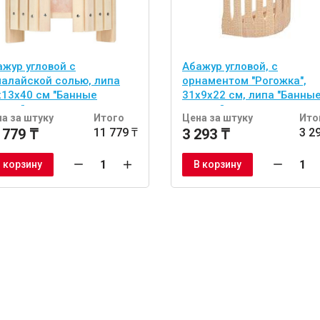
ажур угловой с
Абажур угловой, с
малайской солью, липа
орнаментом "Рогожка",
х13х40 см "Банные
31х9х22 см, липа "Банны
учки"
штучки"
а за штуку
Итого
Цена за штуку
Ито
 779 ₸
11 779 ₸
3 293 ₸
3 2
 корзину
В корзину