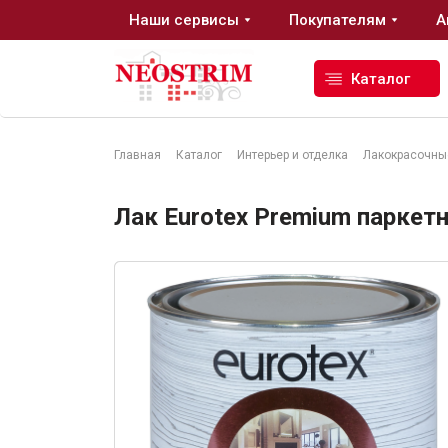
Наши сервисы
Покупателям
А
Каталог
Главная
Каталог
Интерьер и отделка
Лакокрасочны
Стройматериалы
Лак Eurotex Premium паркет
Сухие строительные смеси
Гидроизоляция
Изоляционные материалы
Кровельные материалы
Ещё 2