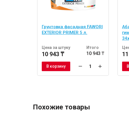
Грунтовка фасадная FAWORI
Аб
EXTERIOR PRIMER 5 л.
ги
34
шт
Цена за штуку
Итого
Цен
10 943 ₸
10 943 ₸
11
В корзину
В
Похожие товары