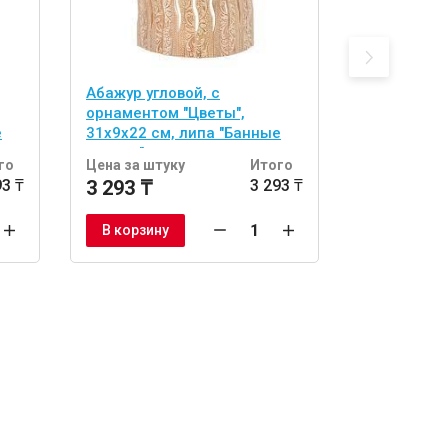
Абажур угловой, с
абор из 2 
орнаментом "Цветы",
двусторонн
е
31х9х22 см, липа "Банные
(спонж и л
штучки"
тела "Банн
го
Цена за штуку
Итого
Цена за шт
93 ₸
3 293 ₸
3 293 ₸
1 722 ₸
В корзину
В корзину