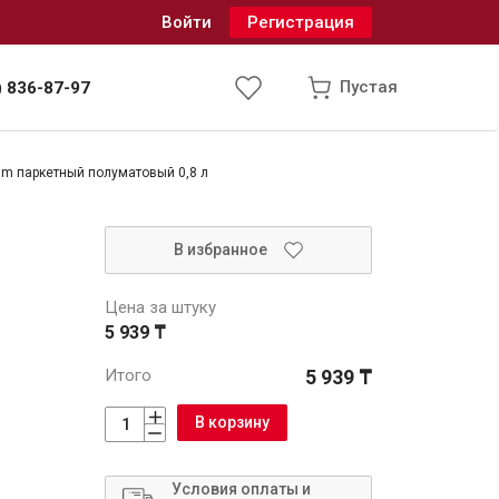
Войти
Регистрация
Пустая
) 836-87-97
um паркетный полуматовый 0,8 л
Инженерные системы
В избранное
одоснабжение и водоотведение
Цена за штуку
5 939 ₸
Итого
5 939 ₸
В корзину
Условия оплаты и