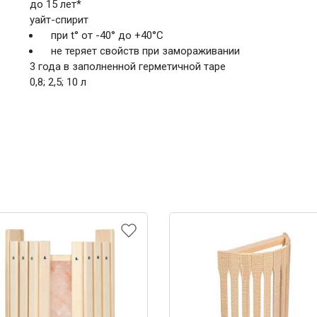
до 15 лет*
уайт-спирит
при t° от -40° до +40°С
не теряет свойств при замораживании
3 года в заполненной герметичной таре
0,8; 2,5; 10 л