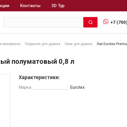
кции
Контакты
3D Тур
+7 (700
е материалы
Покрытия для дерева
Лаки для дерева
Лак Eurotex Premi
Интерьер и отделка
ный полуматовый 0,8 л
Лакокрасочные материалы
В
Характеристики:
Герметики
Клеи, жидкие гвозди
Марка
Eurotex
Обои
Ещё 5