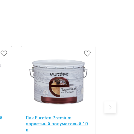
й
Лак Eurotex Premium
Лак Eurote
паркетный полуматовый 10
паркетный
л