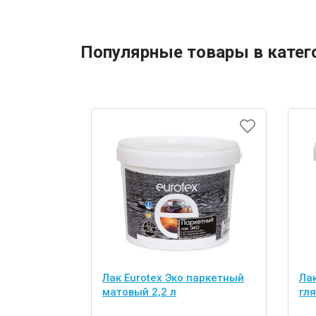
Популярные товары в катег
Лак Eurotex Эко паркетный
Ла
матовый 2,2 л
гля