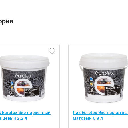
ории
к Eurotex Эко паркетный
Лак Eurotex Эко паркетны
нцевый 2,2 л
матовый 0,8 л