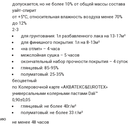
допускается, но не более 10% от общей массы состава
уайт-спирит
от +5°С, относительная влажность воздуха менее 70%
до 12%
2-3
для грунтования: 1л разбавленного лака на 13-17м²
для финишного покрытия: 1л на 8-13м²
«на отлип» – 4 часа
межслойная сушка – 5 часов
окончательный набор прочности покрытия – 4 суток
глянцевый: 85-95%
полуматовый: 25-35%
бесцветный
по Колеровочной карте «AКВАТЕКС&EUROTEX»
универсальными колерными пастами Dali™
0,90±0,05
глянцевый: не более 40г/м²
полуматовый: не более 33 г/м²
вию
не менее 48 часов