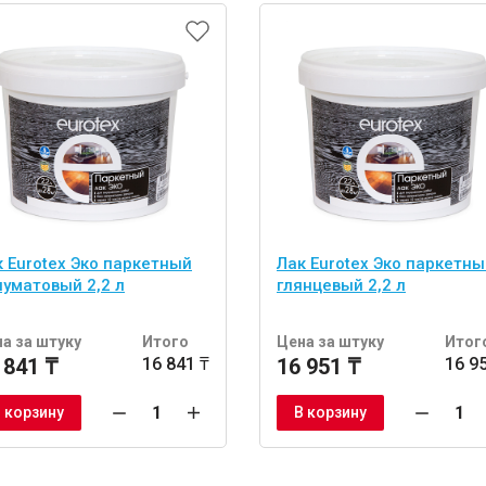
к Eurotex Эко паркетный
Лак Eurotex Эко паркетны
луматовый 2,2 л
глянцевый 2,2 л
а за штуку
Итого
Цена за штуку
Итог
 841 ₸
16 841 ₸
16 951 ₸
16 9
 корзину
В корзину