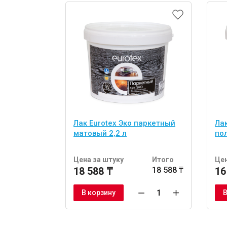
Лак Eurotex Эко паркетный
Ла
матовый 2,2 л
по
Цена за штуку
Итого
Цен
18 588 ₸
18 588 ₸
16
В корзину
В