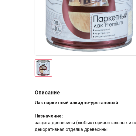
Электро-оборудова
Крепежи
Описание
Лак паркетный алкидно-уретановый
Анкеры
Назначение:
Монтажные ленты
защита древесины (любых горизонтальных и ве
Канаты, шнуры
декоративная отделка древесины