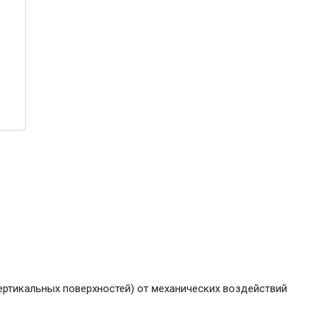
ние
Инструменты
Малярный инструмент
Специализированный инструмент
Пистолеты для ремонта
Инструмент для штукатурно-отделочных
работ
Ещё 2
Всё для дома и сада
Товары для бани и сауны
Оборудование для клининга и уборки
ртикальных поверхностей) от механических воздействий