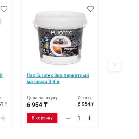
й
Лак Eurotex Эко паркетный
Лак Eurote
матовый 0,8 л
паркетный
л
о
Цена за штуку
Итого
Цена за шт
51 ₸
6 954 ₸
6 954 ₸
67 632 ₸
В корзину
В корзину