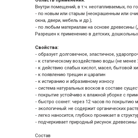
Область применения:
Внутри помещений, в т.ч. неотапливаемых, по 
- по новым или старым (неокрашенным или очи
окна, двери, мебель и др.);
- по любым материалам на основе древесины (Д
Разрешен к применению в детских, дошкольны
Свойства:
- образует долговечное, эластичное, ударопро
- к статическому воздействию воды (не менее 
- к действию слабых кислот, масел, бытовой х
- к появлению трещин и царапин
- к истиранию и абразивному износу
- система натуральных восков в составе суще
- покрытие устойчиво к влажной уборке с при
- быстро сохнет: через 12 часов по покрытию 
- экологичный: не содержит органических раст
- легко наносится, глубоко проникает в структ
- подчеркивает природный рисунок древесины
Состав