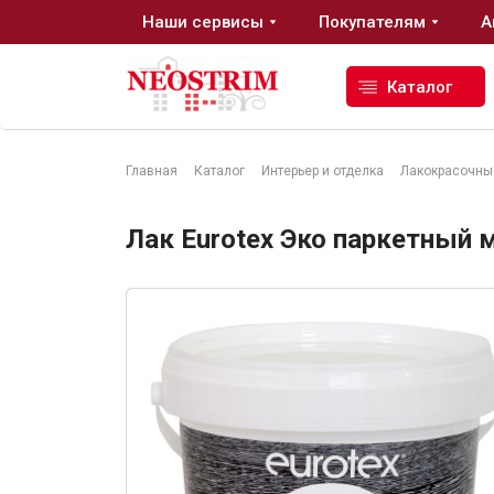
Наши сервисы
Покупателям
А
Каталог
Главная
Каталог
Интерьер и отделка
Лакокрасочны
Стройматериалы
Лак Eurotex Эко паркетный 
Сухие строительные смеси
Гидроизоляция
Изоляционные материалы
Кровельные материалы
Ещё 2