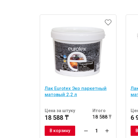
Лак Eurotex Эко паркетный
Ла
матовый 2,2 л
ма
Цена за штуку
Итого
Цен
18 588 ₸
18 588 ₸
6 
В корзину
В