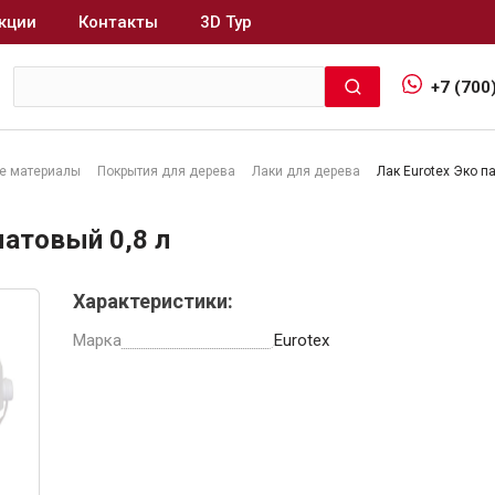
кции
Контакты
3D Тур
+7 (700
е материалы
Покрытия для дерева
Лаки для дерева
Лак Eurotex Эко п
Интерьер и отделка
матовый 0,8 л
Лакокрасочные материалы
В
Характеристики:
Герметики
Клеи, жидкие гвозди
Марка
Eurotex
Обои
Ещё 5