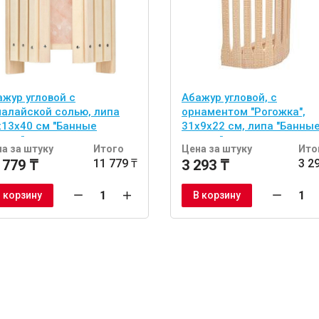
ажур угловой с
Абажур угловой, с
малайской солью, липа
орнаментом "Рогожка",
х13х40 см "Банные
31х9х22 см, липа "Банны
учки"
штучки"
а за штуку
Итого
Цена за штуку
Ито
 779 ₸
11 779 ₸
3 293 ₸
3 2
 корзину
В корзину