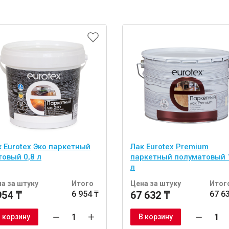
к Eurotex Эко паркетный
Лак Eurotex Premium
товый 0,8 л
паркетный полуматовый 
л
а за штуку
Итого
Цена за штуку
Итог
954 ₸
6 954 ₸
67 632 ₸
67 6
 корзину
В корзину