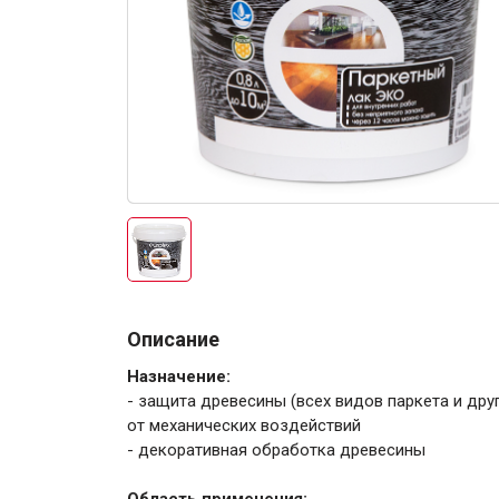
Электро-оборудова
Крепежи
Описание
Назначение:
Анкеры
- защита древесины (всех видов паркета и друг
от механических воздействий
Монтажные ленты
- декоративная обработка древесины
Канаты, шнуры