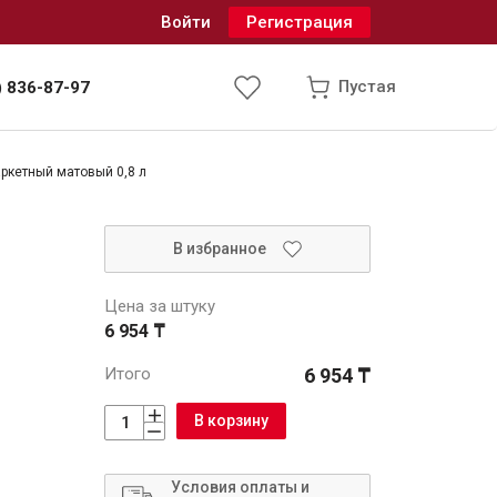
Войти
Регистрация
Пустая
) 836-87-97
аркетный матовый 0,8 л
Инженерные системы
В избранное
одоснабжение и водоотведение
Цена за штуку
6 954 ₸
Итого
6 954 ₸
В корзину
Условия оплаты и