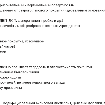
горизонтальным и вертикальным поверхностям:
щенным от старого лакового покрытия) деревянным основаниям 
ВП, ДСП, фанера, шпон, пробка и др.)
х, лечебных, общеобразовательных учреждениях
чное покрытие, устойчивое:
24 часов)
имии
ственно повышает твердость и влагостойкость покрытия
менением бытовой химии
можно ходить
ворителей, не имеет неприятного запаха
уру древесины
модифицированная акриловая дисперсия, целевые добавки, 