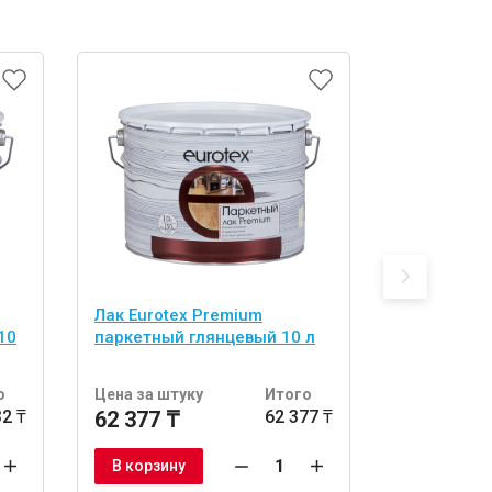
Лак Eurotex Premium
Лак Eurote
10
паркетный глянцевый 10 л
паркетный
л
о
Цена за штуку
Итого
Цена за шт
32 ₸
62 377 ₸
62 377 ₸
17 354 ₸
В корзину
В корзину