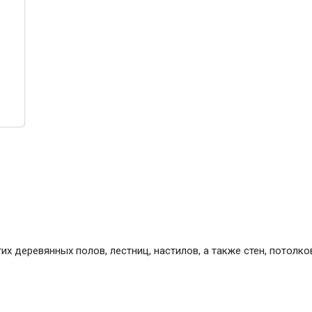
ние
Инструменты
Малярный инструмент
Специализированный инструмент
Пистолеты для ремонта
Инструмент для штукатурно-отделочных
работ
Ещё 2
Всё для дома и сада
Товары для бани и сауны
их деревянных полов, лестниц, настилов, а также стен, потолко
Оборудование для клининга и уборки