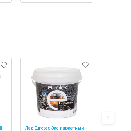
й
Лак Eurotex Эко паркетный
Лак Eurote