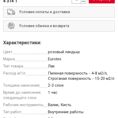
4 314 ₸
Условия оплаты и доставки
Условия обмена и возврата
Инструменты
Характеристики:
Малярный инструмент
Цвет
розовый ландыш
Специализированный инструмент
Марка
Eurotex
Пистолеты для ремонта
Тип товара
Лак
Инструмент для штукатурно-отделочных работ
Расход м²/л
Пиленая поверхность - 4-8 м2/л,
Ещё 2
Строганая поверхность - 15-20 м2/л
Толщина нанесения
2-3 слоя
Время до нанесения
1 час
следующего слоя
Сантехника
Рабочие инструменты
Валик, Кисть
Тип работ
Внутренние работы