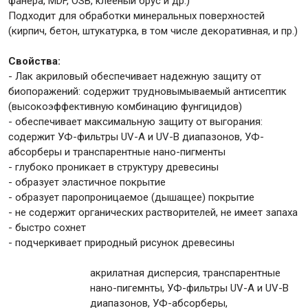
фанера, MDF, OSB, клееный брус и др.)
Подходит для обработки минеральных поверхностей
(кирпич, бетон, штукатурка, в том числе декоративная, и пр.)
Свойства:
- Лак акриловый обеспечивает надежную защиту от
биопоражений: содержит трудновымываемый антисептик
(высокоэффективную комбинацию фунгицидов)
- обеспечивает максимальную защиту от выгорания:
содержит УФ-фильтры UV-A и UV-B диапазонов, УФ-
абсорберы и транспарентные нано-пигменты
- глубоко проникает в структуру древесины
- образует эластичное покрытие
- образует паропроницаемое (дышащее) покрытие
- не содержит органических растворителей, не имеет запаха
- быстро сохнет
- подчеркивает природный рисунок древесины
акрилатная дисперсия, транспарентные
нано-пигемнты, УФ-фильтры UV-A и UV-B
диапазонов, УФ-абсорберы,