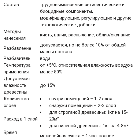
Состав
трудновымываемые антисептические и
биоцидные компоненты,
модифицирующие, регулирующие и другие
технологические добавки
Методы
кисть, валик, распыление, облив/окунание
нанесения
допускается, но не более 10% от общей
Разбавление
массы состава
Разбавитель
вода
Температура
от +5°С, относительная влажность воздуха
применения
менее 80%
Допустимая
влажность
до 15%
древесины
Количество
внутри помещений – 1-2 слоя
слоев
снаружи помещений – 2-3 слоя
для строганой древесины: 1кг на 15-
Расход в 1 слой
20м²
для пиленой древесины: 1кг на 4-8м²
Время
межслойная сушка – 1 час, полное