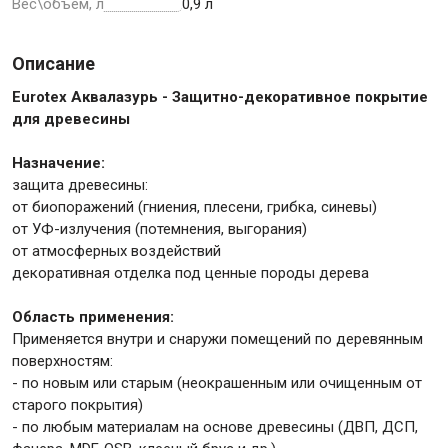
Вес\объем, л
0,9 л
Крепежи
Описание
Eurotex Аквалазурь - Защитно-декоративное покрытие
для древесины
Анкеры
Монтажные ленты
Назначение:
Канаты, шнуры
защита древесины:
от биопоражений (гниения, плесени, грибка, синевы)
от УФ-излучения (потемнения, выгорания)
от атмосферных воздействий
Всё для дома и сада
декоративная отделка под ценные породы дерева
Область применения:
Товары для бани и сауны
Применяется внутри и снаружи помещений по деревянным
поверхностям:
Оборудование для клининга и уборки
- по новым или старым (неокрашенным или очищенным от
старого покрытия)
- по любым материалам на основе древесины (ДВП, ДСП,