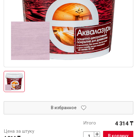
Интерьер и отделка
Лакокрасочные материалы
Герметики
Клеи, жидкие гвозди
Обои
Ещё 5
Инженерные системы
Водоснабжение и водоотведение
В избранное
Итого
4 314 ₸
Электро-оборудование
Цена за штуку
В корзину