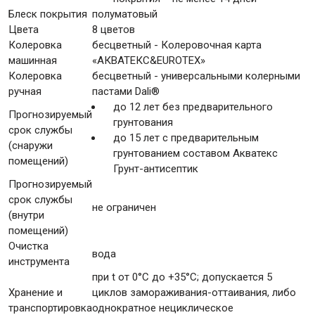
Блеск покрытия
полуматовый
Цвета
8 цветов
Колеровка
бесцветный - Колеровочная карта
машинная
«AКВАТЕКС&EUROTEX»
Колеровка
бесцветный - универсальными колерными
ручная
пастами Dali®
до 12 лет без предварительного
Прогнозируемый
грунтования
срок службы
до 15 лет с предварительным
(снаружи
грунтованием составом Акватекс
помещений)
Грунт-антисептик
Прогнозируемый
срок службы
не ограничен
(внутри
помещений)
Очистка
вода
инструмента
при t от 0°С до +35°С; допускается 5
Хранение и
циклов замораживания-оттаивания, либо
транспортировка
однократное нециклическое