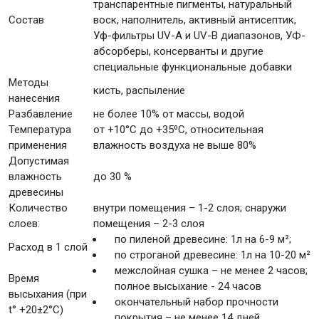
транспарентные пигменты, натуральный
Состав
воск, наполнитель, активный антисептик,
Уф-фильтры UV-A и UV-B диапазонов, УФ-
абсорберы, консерванты и другие
специальные функциональные добавки
Методы
кисть, распыление
нанесения
Разбавление
не более 10% от массы, водой
Температура
от +10°С до +35⁰С, относительная
применения
влажность воздуха не выше 80%
Допустимая
влажность
до 30 %
древесины
Количество
внутри помещения – 1-2 слоя; снаружи
слоев:
помещения – 2-3 слоя
по пиленой древесине: 1л на 6-9 м²;
Расход в 1 слой
по строганой древесине: 1л на 10-20 м²
межслойная сушка – не менее 2 часов;
Время
полное высыхание - 24 часов
высыхания (при
окончательный набор прочности
t° +20±2°C)
покрытия – не менее 14 дней