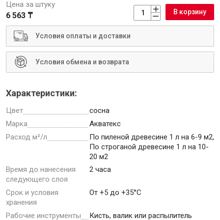
Цена за штуку
В корзину
6 563 ₸
Условия оплаты и доставки
Инструменты
Условия обмена и возврата
Малярный инструмент
Характеристики:
Специализированный инструмент
Цвет
сосна
Пистолеты для ремонта
Марка
Акватекс
Инструмент для штукатурно-отделочных работ
Расход м²/л
По пиленой древесине 1 л на 6-9 м2,
Ещё 2
По строганой древесине 1 л на 10-
20 м2
Время до нанесения
2 часа
следующего слоя
Сантехника
Срок и условия
От +5 до +35°С
хранения
Рабочие инструменты
Кисть, валик или распылитель