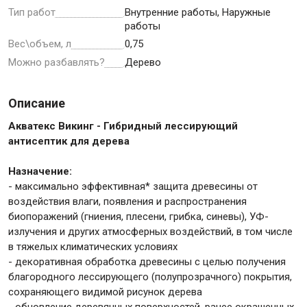
Тип работ
Внутренние работы, Наружные
работы
Крепежи
Вес\объем, л
0,75
Можно разбавлять?
Дерево
Анкеры
Монтажные ленты
Описание
Канаты, шнуры
Акватекс Викинг - Гибридный лессирующий
антисептик для дерева
Назначение:
Всё для дома и сада
- максимально эффективная* защита древесины от
воздействия влаги, появления и распространения
биопоражений (гниения, плесени, грибка, синевы), УФ-
Товары для бани и сауны
излучения и других атмосферных воздействий, в том числе
в тяжелых климатических условиях
Оборудование для клининга и уборки
- декоративная обработка древесины с целью получения
благородного лессирующего (полупрозрачного) покрытия,
сохраняющего видимой рисунок дерева
- обновление деревянных поверхностей, ранее окрашенных